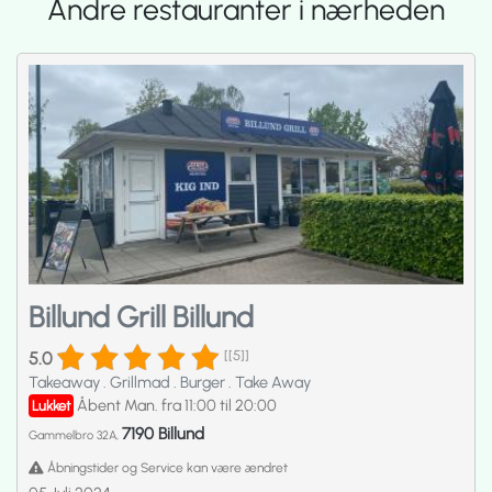
Andre restauranter i nærheden
Billund Grill Billund
5.0
[[5]]
Takeaway
.
Grillmad
.
Burger
.
Take Away
Åbent Man. fra 11:00 til 20:00
Lukket
7190 Billund
Gammelbro 32A,
Åbningstider og Service kan være ændret