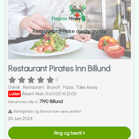
Restaurant Pirates Inn Billund
[]
Dansk
.
Restaurant
.
Brunch
.
Pizza
.
Take Away
Åbent Man. fra 11:00 til 21:00
Lukket
7190 Billund
Ellehammers Alle 10,
Åbningstider og Service kan være ændret
25 Juni 2024
Ring og bestil