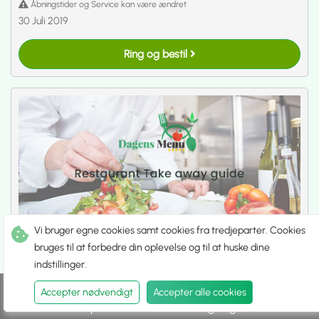
Åbningstider og Service kan være ændret
30 Juli 2019
Ring og bestil
Vi bruger egne cookies samt cookies fra tredjeparter. Cookies
bruges til at forbedre din oplevelse og til at huske dine
Roadhouse Vandel
indstillinger.
[]
Accepter nødvendigt
Accepter alle cookies
Restaurant
.
Take Away
Spis ude
Hent selv
Udbringning
Åbent Man. fra 11:00 til 20:00
Lukket