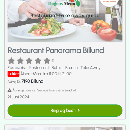
Restaurant Panorama Billund
[]
Europæisk
.
Restaurant
.
Buffet
.
Brunch
.
Take Away
Åbent Man. fra 11:00 til 21:00
Lukket
7190 Billund
Åstvej 10,
Åbningstider og Service kan være ændret
21 Juni 2024
Ring og bestil