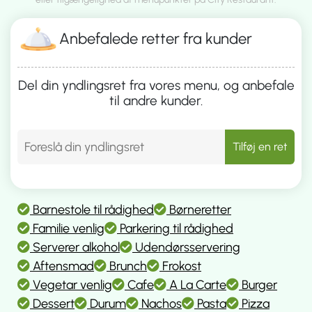
Anbefalede retter fra kunder
Del din yndlingsret fra vores menu, og anbefale
til andre kunder.
Tilføj en ret
Barnestole til rådighed
Børneretter
Familie venlig
Parkering til rådighed
Serverer alkohol
Udendørsservering
Aftensmad
Brunch
Frokost
Vegetar venlig
Cafe
A La Carte
Burger
Dessert
Durum
Nachos
Pasta
Pizza