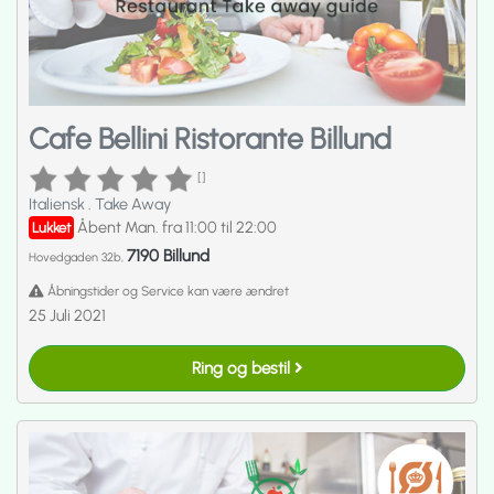
Cafe Bellini Ristorante Billund
[]
Italiensk
.
Take Away
Åbent Man. fra 11:00 til 22:00
Lukket
7190 Billund
Hovedgaden 32b,
Åbningstider og Service kan være ændret
25 Juli 2021
Ring og bestil