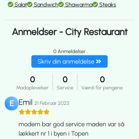
Salat
Sandwich
Shawarma
Steaks
Anmeldser - City Restaurant
0
Anmeldelser
Skriv din anmeldelse
0
0
0
Madoplevelser
Service
Værdi for pengene
Emil
E
21 Februar 2023
modern bar god service maden var så
lækkert nr 1 i byen i Topen