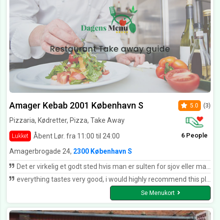
Amager Kebab 2001 København S
5.0
(3)
Pizzaria, Kødretter, Pizza, Take Away
6 People
Åbent Lør. fra 11:00 til 24:00
Lukket
Amagerbrogade 24,
2300 København S
Det er virkelig et godt sted hvis man er sulten for sjov eller man har glemt at tage mad op af fryseren jeg anbefaler ihvert fald dette sted
everything tastes very good, i would highly recommend this place
Se Menukort