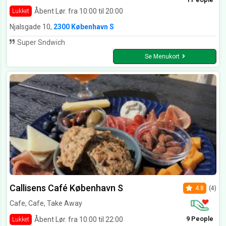
Åbent Lør. fra 10:00 til 20:00
Lukket
Njalsgade 10,
2300 København S
Super Sndwich
Se Menukort
Callisens Café København S
4.8
(4)
Cafe, Cafe, Take Away
9 People
Åbent Lør. fra 10:00 til 22:00
Lukket