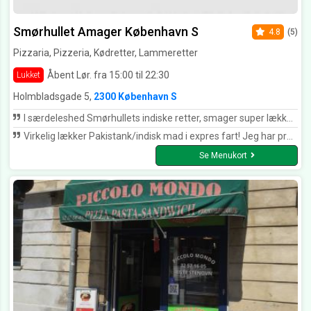
Smørhullet Amager København S
4.8
(5)
Pizzaria, Pizzeria, Kødretter, Lammeretter
Åbent Lør. fra 15:00 til 22:30
Lukket
Holmbladsgade 5,
2300 København S
I særdeleshed Smørhullets indiske retter, smager super lækkert - for vegetarer er der også meget at vælge i mellem.
Virkelig lækker Pakistank/indisk mad i expres fart! Jeg har prøvet både beef og chicken og det er lige lækkert. Gå ikke glip af deres fantastiske priser.
Se Menukort