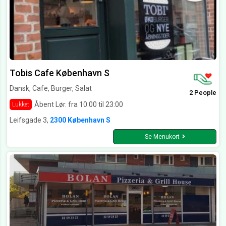
Tobis Cafe København S
Dansk, Cafe, Burger, Salat
2 People
Åbent Lør. fra 10:00 til 23:00
Lukket
Leifsgade 3,
2300 København S
Se Menukort