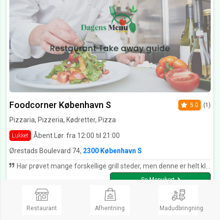
Foodcorner København S
5.0
(1)
Pizzaria, Pizzeria, Kødretter, Pizza
Åbent Lør. fra 12:00 til 21:00
Lukket
Ørestads Boulevard 74,
2300 København S
Har prøvet mange forskellige grill steder, men denne er helt klart den bedste på Amager, hvis du har lyst til at få super god mad, fantastisk kundebetjening, og et vildt hyggeligt miljø at sidde og nyde din mad så er dette helt klart stedet til dig, vil klart anbefale det, har aldrig smagt så god en pizza som her.
Se Menukort
Restaurant
Afhentning
Madudbringning