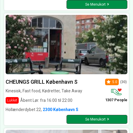
Se Menukort
CHEUNGS GRILL København S
5.0
(30)
Kinesisk, Fast food, Kødretter, Take Away
1307 People
Åbent Lør. fra 16:00 til 22:00
Lukket
Hollænderdybet 22,
2300 København S
Se Menukort