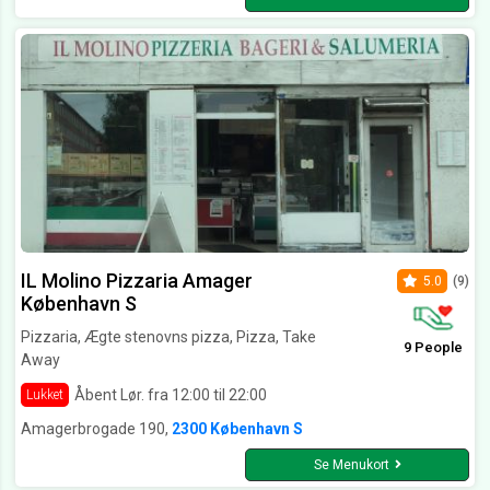
IL Molino Pizzaria Amager
5.0
(9)
København S
Pizzaria, Ægte stenovns pizza, Pizza, Take
9 People
Away
Åbent Lør. fra 12:00 til 22:00
Lukket
Amagerbrogade 190,
2300 København S
Se Menukort