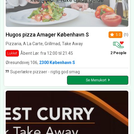
Hugos pizza Amager København S
5.0
(1)
Pizzaria, A La Carte, Grillmad, Take Away
2 People
Åbent Lør. fra 12:00 til 21:45
Lukket
Øresundsvej 106,
2300 København S
Superlækre pizzaer - rigtig god smag
Se Menukort