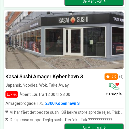
Se Menukort
Kasai Sushi Amager København S
5.0
(9)
Japansk, Noodles, Wok, Take Away
5 People
Åbent Lør. fra 12:00 til 23:00
Lukket
Amagerbrogade 175,
2300 København S
Vi har fået det bedste sushi. Så lækre store sprøde rejer. Frisk fisk og friske grøntsager. Vi spiser ofte sushi. Men de har virkelig overgået sig selv. Mange mange tak for lækker mad. Vi har været her et par gange før hvor det også har været godt. Men denne gang var det virkelig virkelig lækkert.
Dejlig miso suppe. Dejlig sushi. Perfekt. Tak ????????????
Se Menukort