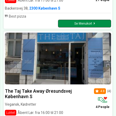
Åbent Lør. fra 17:00 til 21:00
Lukket
Backersvej 38,
2300 København S
Best pizza
Se Menukort
The Taj Take Away Øresundsvej
4.8
(4)
København S
Vegansk, Kødretter
4 People
Åbent Lør. fra 16:00 til 21:00
Lukket