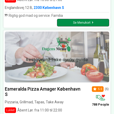
Englandsvej 12 B,
2300 København S
Rigtig god mad og service. Familia
Se Menukort
Esmeralda Pizza Amager København
5.0
(5)
S
Pizzaria, Grillmad, Tapas, Take Away
788 People
Åbent Lør. fra 11:00 til 22:00
Lukket