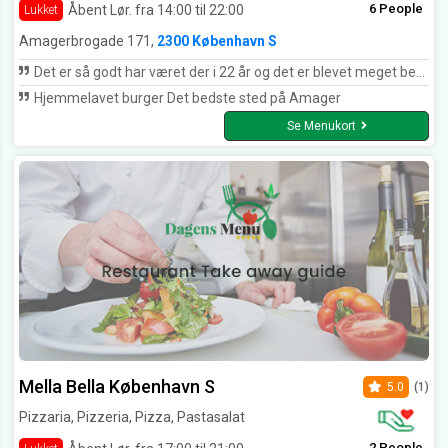
6 People
Åbent Lør. fra 14:00 til 22:00
Lukket
Amagerbrogade 171,
2300 København S
Det er så godt har været der i 22 år og det er blevet meget bedre ind før men hvis det tager langtid med levering så betyder det at de har travlt og den nye chef er meget rar kan anbefale
Hjemmelavet burger Det bedste sted på Amager
Se Menukort
Mella Bella København S
5.0
(1)
Pizzaria, Pizzeria, Pizza, Pastasalat
2 People