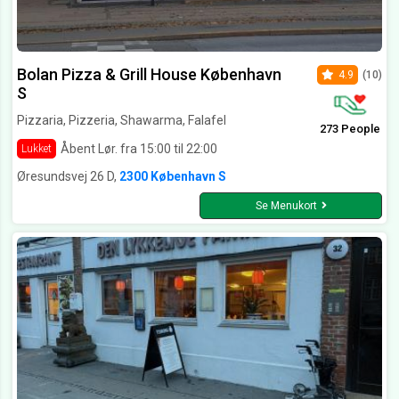
Bolan Pizza & Grill House København
4.9
(10)
S
Pizzaria, Pizzeria, Shawarma, Falafel
273 People
Åbent Lør. fra 15:00 til 22:00
Lukket
Øresundsvej 26 D,
2300 København S
Se Menukort