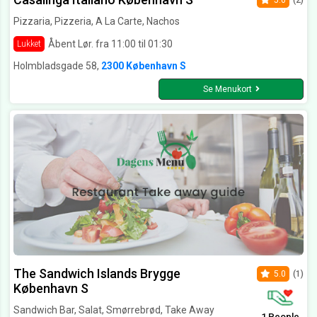
5.0
(2)
Pizzaria, Pizzeria, A La Carte, Nachos
Åbent Lør. fra 11:00 til 01:30
Lukket
Holmbladsgade 58,
2300 København S
Se Menukort
The Sandwich Islands Brygge
5.0
(1)
København S
Sandwich Bar, Salat, Smørrebrød, Take Away
1 People