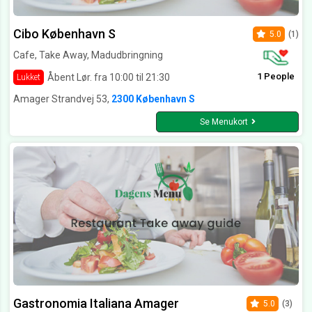
Cibo København S
5.0
(1)
Cafe, Take Away, Madudbringning
1 People
Åbent Lør. fra 10:00 til 21:30
Lukket
Amager Strandvej 53,
2300 København S
Se Menukort
Gastronomia Italiana Amager
5.0
(3)