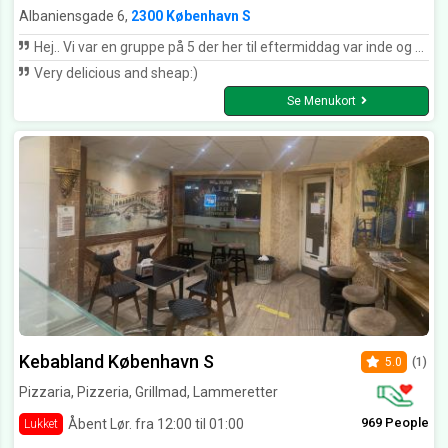
Albaniensgade 6,
2300 København S
Hej.. Vi var en gruppe på 5 der her til eftermiddag var inde og spise hos jer. Jeg vil gerne takke jer på jeres service, lækker mad og verdens bedste Crème Brule. Jeg er slet ikke dessert menneske og jeg elskede den 😋. De sødeste og meget imødekommende tjener 👍 det var vores første men ikke sidste besøg hos jer. Tak for en fed aften ♥️ Hilsen Alma and Co.
Very delicious and sheap:)
Se Menukort
Kebabland København S
5.0
(1)
Pizzaria, Pizzeria, Grillmad, Lammeretter
969 People
Åbent Lør. fra 12:00 til 01:00
Lukket