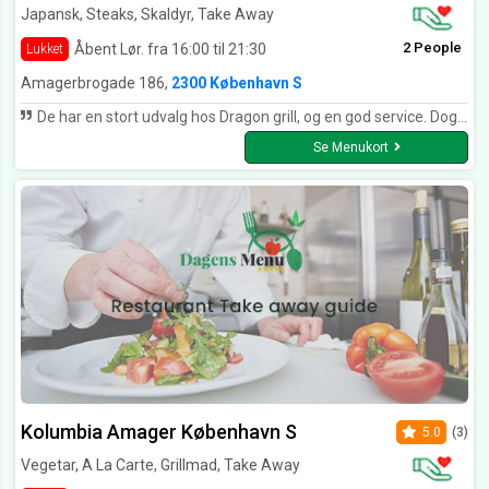
Japansk, Steaks, Skaldyr, Take Away
2 People
Åbent Lør. fra 16:00 til 21:30
Lukket
Amagerbrogade 186,
2300 København S
De har en stort udvalg hos Dragon grill, og en god service. Dog syntes jeg, at deres udvalg er lige lidt for omfattende - det kan være svært at bestemme sig Deres sushi er rigtig god og jeg har sjældent set så velorganiseret grillbar og så hårdarbejde personale, som hos Dragon grill
Se Menukort
Kolumbia Amager København S
5.0
(3)
Vegetar, A La Carte, Grillmad, Take Away