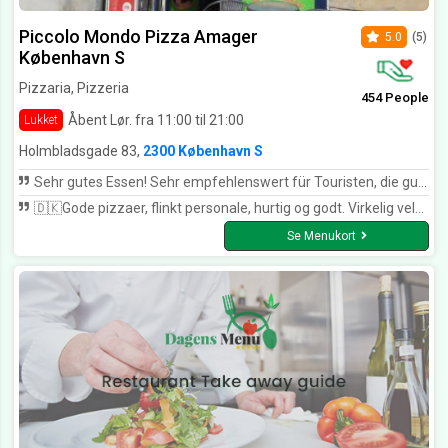
Piccolo Mondo Pizza Amager
5.0
(5)
København S
Pizzaria, Pizzeria
454 People
Åbent Lør. fra 11:00 til 21:00
Lukket
Holmbladsgade 83,
2300 København S
Sehr gutes Essen! Sehr empfehlenswert für Touristen, die gut Essen wollen 😃
🇩🇰Gode pizzaer, flinkt personale, hurtig og godt. Virkelig velsmagende,🇩🇰
Se Menukort