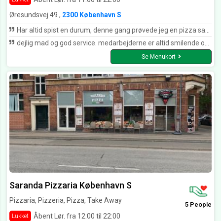
Øresundsvej 49 ,
2300 København S
Har altid spist en durum, denne gang prøvede jeg en pizza sandwich og jeg må da sige jeg er positivt overrasket
dejlig mad og god service. medarbejderne er altid smilende og imødekommende :)
Se Menukort
Saranda Pizzaria København S
Pizzaria, Pizzeria, Pizza, Take Away
5 People
Åbent Lør. fra 12:00 til 22:00
Lukket