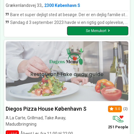
Grækenlandsvej 33,,
2300 København S
Bare et super dejligt sted at besøge. Der er en dejlig familie stemning over stedet. Man interessere sig for hinanden og det er et dejligt sted at mødes og få snakket. Har super god Darjeeling First flush the, ny ristet kaffe, øl fra Svanke og Nørrebro bryghus, gode sandwich og masser af kager!
Søndag d 3 september 2023 havde vi en rigtig god oplevelse, vi fik brunch , og det var dejlig mad , desuden var det en venlig betjening, og en rigtig god atmosfære, ikke sidste gang vi besøger dette hyggelige sted, kan kun anbefales.
Se Menukort
Diegos Pizza House København S
5.0
(2)
A La Carte, Grillmad, Take Away,
Madudbringning
251 People
Åbent Lør. fra 11:00 til 22:00
Lukket