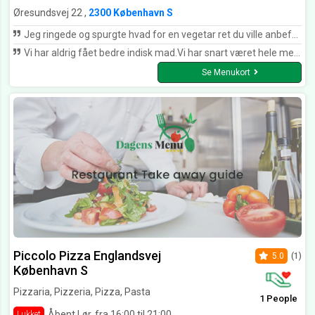
Øresundsvej 22 ,
2300 København S
Jeg ringede og spurgte hvad for en vegetar ret du ville anbefalede. Og du anbefalede vegetarbollerne. Jeg var så overrasket! Det er det bedste jeg nogen sinde har smagt! Hvordan du end lavede den så må du love mig aldrig at lave den anderledes! Glæder mig så meget til jeg skal have det igen.
Vi har aldrig fået bedre indisk mad.Vi har snart været hele menukortet igennem, det gælder både menuer og skønne NaN brød🤗slut- prut.
Se Menukort
Piccolo Pizza Englandsvej
5.0
(1)
København S
Pizzaria, Pizzeria, Pizza, Pasta
1 People
Åbent Lør. fra 16:00 til 21:00
Lukket