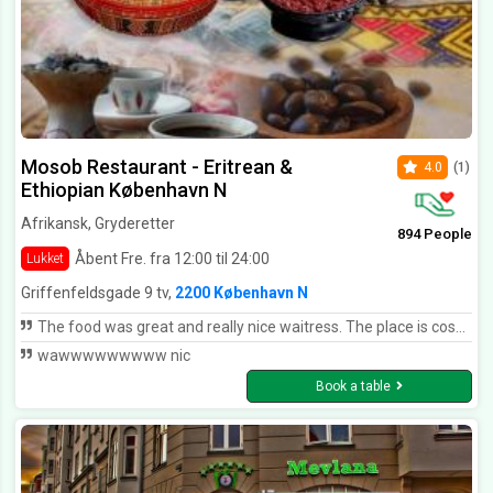
Mosob Restaurant - Eritrean &
4.0
(1)
Ethiopian København N
Afrikansk, Gryderetter
894 People
Åbent Fre. fra 12:00 til 24:00
Lukket
Griffenfeldsgade 9 tv,
2200 København N
The food was great and really nice waitress. The place is cosy and we had a really nice time!
wawwwwwwwww nic
Book a table