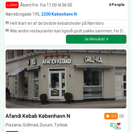
4 People
Åbent Fre. fra 11:00 til 06:00
Lukket
Nørrebrogade 195,
2200 København N
Helt klart en af de bedste kebabsteder på Nørrebro
Alle andre restauranter kan ligeså godt pakke sammen, for Durum Bar er lige stedet for velsmagende ægte kebab! Selvom konkurrenten overfor har kopieret Durum Bar, så kan de ikke ramme Durum Bar's niveau.
Se Menukort
Afandi Kebab København N
5.0
(2)
Pizzaria, Grillmad, Durum, Tyrkisk