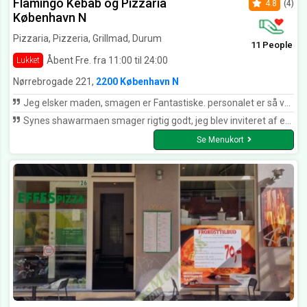
Flamingo Kebab og Pizzaria
4.8
(4)
København N
Pizzaria, Pizzeria, Grillmad, Durum
11 People
Åbent Fre. fra 11:00 til 24:00
Lukket
Nørrebrogade 221,
2200 København N
Jeg elsker maden, smagen er Fantastiske. personalet er så venlig og imødekommende. jeg har spist i flamingo 18 år og elsker stadig væk.
Synes shawarmaen smager rigtig godt, jeg blev inviteret af en ven første gang og har spist min shawarma der siden.
Se Menukort