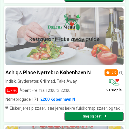
Ashiq's Place Nørrebro København N
5.0
(1)
Indisk, Gryderetter, Grillmad, Take Away
2 People
Åbent Fre. fra 12:00 til 22:00
Lukket
Nørrebrogade 171,
2200 København N
Elsker jeres pizzaer, især jeres lækre fuldkornspizzaer, og tak for en venlig betjening. :)
Ring og bestil