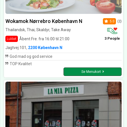
Wokamok Nørrebro København N
5.0
(2)
Thailandsk, Thai, Skaldyr, Take Away
3 People
Åbent Fre. fra 16:00 til 21:00
Lukket
Jagtvej 101,
2200 København N
God mad og god service
TOP Kvalitet
Se Menukort