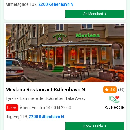
Mimersgade 102,
2200 København N
Se Menukort
Mevlana Restaurant København N
5.0
(80)
Tyrkisk, Lammeretter, Kødretter, Take Away
756 People
Åbent Fre. fra 14:00 til 22:00
Lukket
Jagtvej 119,
2200 København N
Book a table