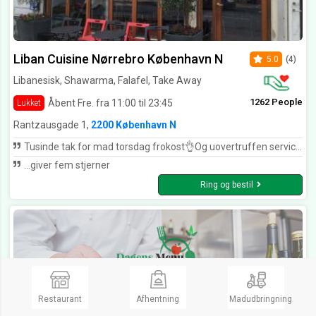
Liban Cuisine Nørrebro København N
5.0
(4)
Libanesisk, Shawarma, Falafel, Take Away
1262 People
Åbent Fre. fra 11:00 til 23:45
Lukket
Rantzausgade 1,
2200 København N
Tusinde tak for mad torsdag frokost👌Og uovertruffen service❤️Længe siden jeg har prøvet det tak.
...giver fem stjerner
Ring og bestil
Restaurant
Afhentning
Madudbringning