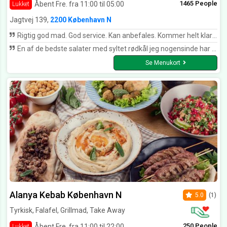
1465 People
Åbent Fre. fra 11:00 til 05:00
Lukket
Jagtvej 139,
2200 København N
Rigtig god mad. God service. Kan anbefales. Kommer helt klart igen
En af de bedste salater med syltet rødkål jeg nogensinde har smagt, kan klart anbefales...
Se Menukort
Alanya Kebab København N
5.0
(1)
Tyrkisk, Falafel, Grillmad, Take Away
250 People
Åbent Fre. fra 11:00 til 22:00
Lukket