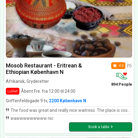
Mosob Restaurant - Eritrean &
4.0
(1)
Ethiopian København N
Afrikansk, Gryderetter
894 People
Åbent Fre. fra 12:00 til 24:00
Lukket
Griffenfeldsgade 9 tv,
2200 København N
The food was great and really nice waitress. The place is cosy and we had a really nice time!
wawwwwwwwww nic
Book a table