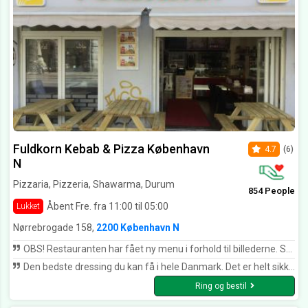
Fuldkorn Kebab & Pizza København
4.7
(6)
N
Pizzaria, Pizzeria, Shawarma, Durum
854 People
Åbent Fre. fra 11:00 til 05:00
Lukket
Nørrebrogade 158,
2200 København N
OBS! Restauranten har fået ny menu i forhold til billederne. Så numrene her er idag nogle andre ting. Ellers god mad!
Den bedste dressing du kan få i hele Danmark. Det er helt sikkert. Rart personale, super sød og hurtigt betjening! Det her sted er helt sikkert på top 5. af durum steder i KBH. Måske hele Danmark!
Ring og bestil