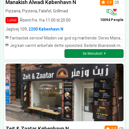
Manakish Alwadi København N
5.0
(2)
Pizzaria, Pizzeria, Falafel, Grillmad
10094 People
Åbent Fre. fra 11:00 til 20:00
Lukket
Jagtvej 109,
2200 København N
Fantastisk service! Maden var god og mættende. Deres Manakish med kød var en berigelse af mine smagsløg!!! Varm anbefaling herfra.
Jeg kan varmt anbefale dette spisested. Bedste libanesisk mad i København. Efter min mening
Se Menukort
Zeit & Zaatar København N
5.0
(2)