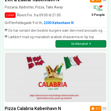
Pizzaria, Kødretter, Pizza, Take Away
3 People
Åbent Fre. fra 09:00 til 21:00
Lukket
Griffenfeldsgade 9 st th,
2200 København N
De har seriøst den bedste burgere især den med avocado og den bedste arabisk sharwarma menu
Lækkert mad og manakish arabisk shawarma er tip top
Se Menukort
Pizza Calabria København N
5.0
(1)