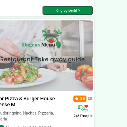
Ring og bestil
ar Pizza & Burger House
5.0
(2)
ense M
dbringning, Nachos, Pizzaria,
246 People
eria