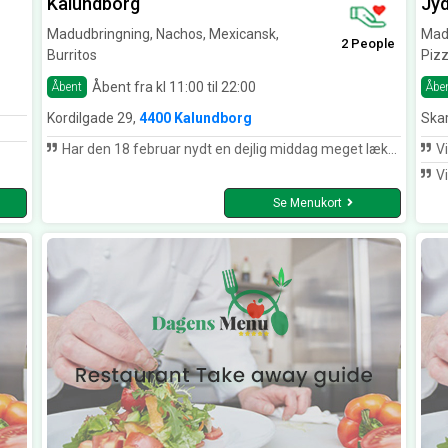
Kalundborg
Jy
Madudbringning, Nachos, Mexicansk,
Madu
2 People
Burritos
Pizz
Åbent fra kl 11:00 til 22:00
Åbent
Åbe
Kordilgade 29,
4400 Kalundborg
Ska
Har den 18 februar nydt en dejlig middag meget lækkert. Hyggeligt sted god betjening. Kan kun anbefale
Vi har 
Vi 
Se Menukort