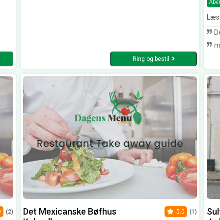
Åbe
Læs
De
mm
Ring og bestil
Det Mexicanske Bøfhus
Sul
0
(2)
5.0
(1)