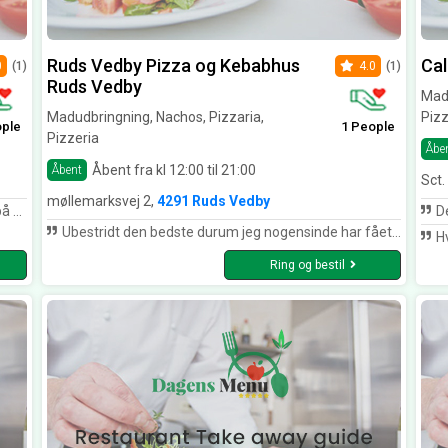
Ruds Vedby Pizza og Kebabhus
Cal
0
(1)
4.0
(1)
Ruds Vedby
Madu
Madudbringning, Nachos, Pizzaria,
Pizz
ople
1 People
Pizzeria
Åbe
Åbent fra kl 12:00 til 21:00
Åbent
Sct.
møllemarksvej 2,
4291 Ruds Vedby
 også.
Dejl
Ubestridt den bedste durum jeg nogensinde har fået de laver selv brødet ikke nogen købe durum brød der Dog kunne de have givet brødet et halvt minut mere
Hvi
Ring og bestil