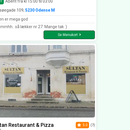
Åbent fra kl 15:00 til 03:00
nt
søegade 109,
5230 Odense M
n er mega god
mhh.. så lækker nr 27. Mange tak :)
Se Menukort
tan Restaurant & Pizza
5.0
(7)