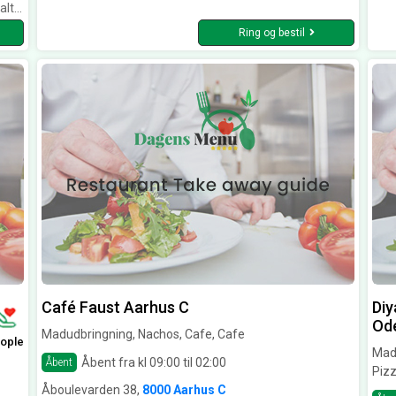
r. :)
Ring og bestil
Café Faust Aarhus C
Diy
Od
Madudbringning, Nachos, Cafe, Cafe
ople
Madu
Åbent fra kl 09:00 til 02:00
Åbent
Pizz
Åboulevarden 38,
8000 Aarhus C