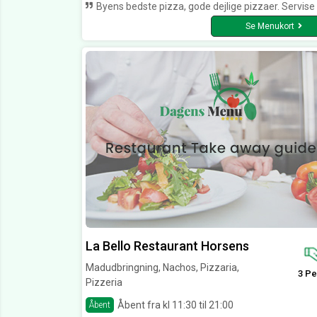
Byens bedste pizza, gode dejlige pizzaer. Servise altid i top, friske og smilende medarbejde
Se Menukort
La Bello Restaurant Horsens
Madudbringning, Nachos, Pizzaria,
3 Pe
Pizzeria
Åbent fra kl 11:30 til 21:00
Åbent