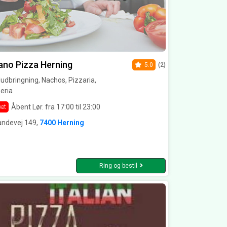
ano Pizza Herning
5.0
(2)
dbringning, Nachos, Pizzaria,
eria
Åbent Lør. fra 17:00 til 23:00
ket
andevej 149,
7400 Herning
Ring og bestil