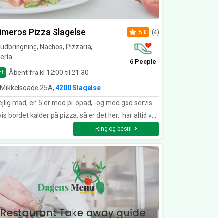
imeros Pizza Slagelse
5.0
(4)
dbringning, Nachos, Pizzaria,
eria
6 People
Åbent fra kl 12:00 til 21:30
nt
 Mikkelsgade 25A,
4200 Slagelse
ig mad, en 5'er med pil opad, -og med god servise samt hurtig levering. -altid værd at få mad fra !
s bordet kalder på pizza, så er det her.. har altid været glad for den..
Ring og bestil