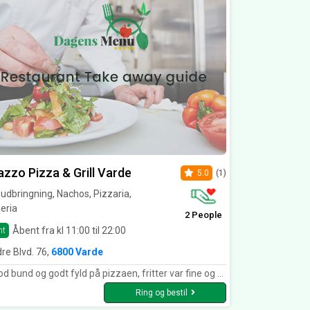
azzo Pizza & Grill Varde
5.0
(1)
dbringning, Nachos, Pizzaria,
eria
2 People
Åbent fra kl 11:00 til 22:00
nt
re Blvd. 76,
6800 Varde
 bund og godt fyld på pizzaen, fritter var fine og der var venlig betjening.
Ring og bestil