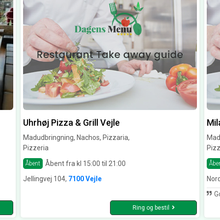
Uhrhøj Pizza & Grill Vejle
Mil
Madudbringning, Nachos, Pizzaria,
Madu
Pizzeria
Pizz
Åbent fra kl 15:00 til 21:00
Åbent
Åbe
Jellingvej 104,
7100 Vejle
Nord
God
Ring og bestil