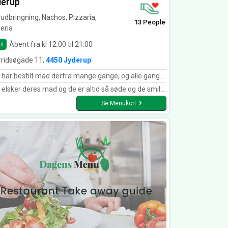
derup
dbringning, Nachos, Pizzaria,
13 People
eria
Åbent fra kl 12:00 til 21:00
nt
rridsøgade 11,
4450 Jyderup
bestilt mad derfra mange gange, og alle gange har vi været lige tilfredse. Skønt personale som yder god service. Laver specielle retter, lige efter ønsket.
elsker deres mad og de er altid så søde og de smiler altid til folk ☘️
Se Menukort