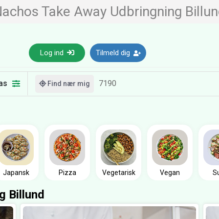
achos Take Away Udbringning Billu
Log ind
Tilmeld dig
as
Find nær mig
Japansk
Pizza
Vegetarisk
Vegan
S
 Billund