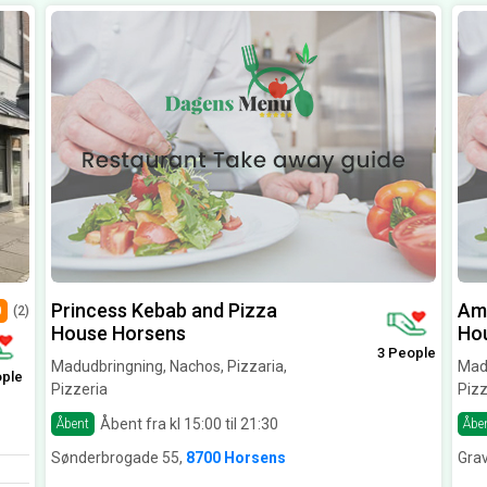
Princess Kebab and Pizza
Amo
0
(2)
House Horsens
Ho
3 People
Madudbringning, Nachos, Pizzaria,
Madu
ople
Pizzeria
Pizz
Åbent fra kl 15:00 til 21:30
Åbent
Åbe
Sønderbrogade 55,
8700 Horsens
Grav