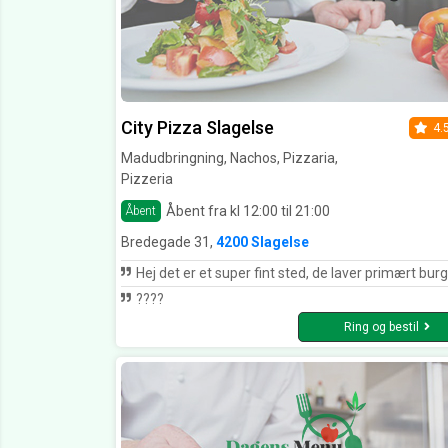
City Pizza Slagelse
4.
Madudbringning, Nachos, Pizzaria,
Pizzeria
Åbent fra kl 12:00 til 21:00
Åbent
Bredegade 31,
4200 Slagelse
Hej det er et super fint sted, de laver primært burger her men også pizza. Smager super godt og hurtig levering. Syntes det er sjovt at se kommentar hvor der gives lav lav rating men til gengæld skrives der også de bruger det "tit" og at den fik 1-2/5 fordi der var også i? Husk at man kan skrive til stedet hvis man har fåret forkert og hvis man har været der 20-25 gange kan der squ være en menneskelig fejl :/ ja det er ikke robo
????
Ring og bestil