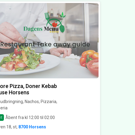
re Pizza, Doner Kebab
use Horsens
dbringning, Nachos, Pizzaria,
eria
Åbent fra kl 12:00 til 02:00
nt
en 18, st,
8700 Horsens