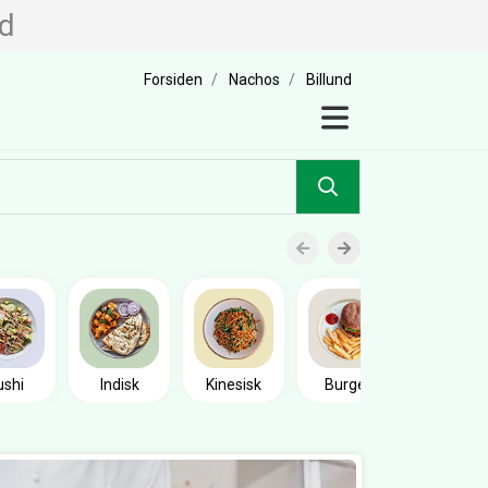
nd
Forsiden
Nachos
Billund
Sandwic
ushi
Indisk
Kinesisk
Burger