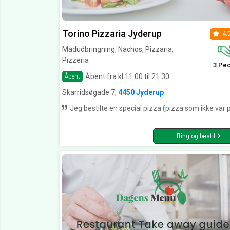
Torino Pizzaria Jyderup
4.
Madudbringning, Nachos, Pizzaria,
Pizzeria
3 Pe
Åbent fra kl 11:00 til 21:30
Åbent
Skarridsøgade 7,
4450 Jyderup
Jeg bestilte en special pizza (pizza som ikke var på menukortet) og der var ingen problemer. Den var super lækker og det var servicen
Ring og bestil