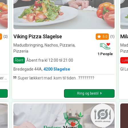
Viking Pizza Slagelse
Mil
5
(2)
5.0
(1)
Madudbringning, Nachos, Pizzaria,
Madu
Pizzeria
Pizz
1 People
Åbent fra kl 12:00 til 21:00
Åbent
Luk
Bredegade 44A,
4200 Slagelse
Gl L
ter der stå i køkknet.
Super lækkert mad .kom til tiden . ????????
Ring og bestil