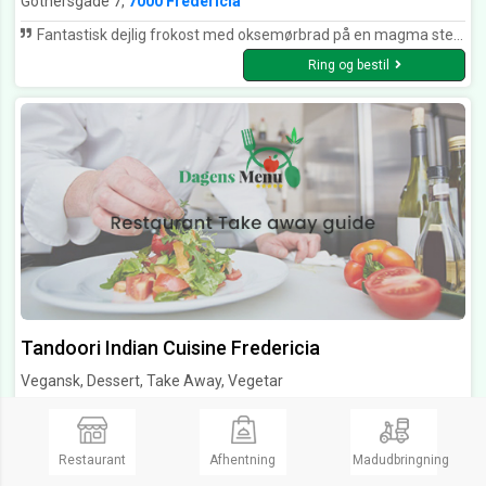
Gothersgade 7,
7000 Fredericia
Fantastisk dejlig frokost med oksemørbrad på en magma sten så man får sig kød som man gerne vil have det ????????????????????????
Ring og bestil
Tandoori Indian Cuisine Fredericia
Vegansk, Dessert, Take Away, Vegetar
Åbent Tirs. fra 16:00 til 21:00
Lukket
Danmarksgade 31B,
7000 Fredericia
Restaurant
Afhentning
Madudbringning
Ring og bestil