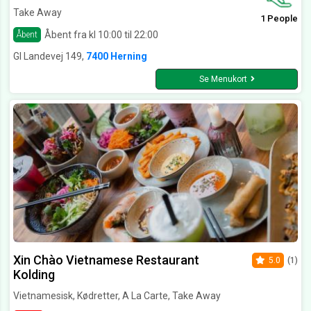
Take Away
1 People
Åbent fra kl 10:00 til 22:00
Åbent
Gl Landevej 149,
7400 Herning
Se Menukort
Xin Chào Vietnamese Restaurant
5.0
(1)
Kolding
Vietnamesisk, Kødretter, A La Carte, Take Away