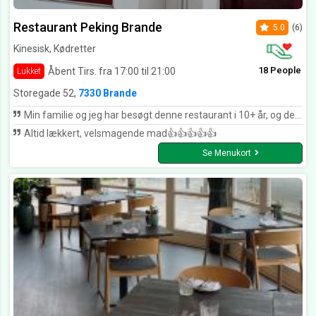
Restaurant Peking Brande
5.0
(6)
Kinesisk, Kødretter
18 People
Åbent Tirs. fra 17:00 til 21:00
Lukket
Storegade 52,
7330 Brande
Min familie og jeg har besøgt denne restaurant i 10+ år, og de har aldrig skuffet os. Lækkert mad og venligt personale :)
Altid lækkert, velsmagende mad👍👍👍👍👍
Se Menukort