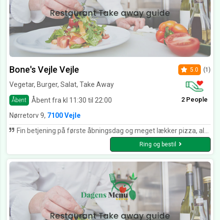
Bone's Vejle Vejle
5.0
(1)
Vegetar, Burger, Salat, Take Away
2 People
Åbent fra kl 11:30 til 22:00
Åbent
Nørretorv 9,
7100 Vejle
Fin betjening på første åbningsdag og meget lækker pizza, aldrig smagt bedre. Meget omsorgsfuld betjening, spurgte til vores velbefindende, perfekt og glad.
Ring og bestil