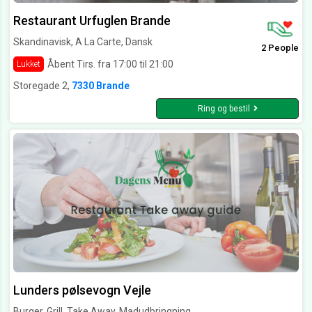
Restaurant Urfuglen Brande
Skandinavisk, A La Carte, Dansk
2 People
Åbent Tirs. fra 17:00 til 21:00
Lukket
Storegade 2,
7330 Brande
Ring og bestil
Lunders pølsevogn Vejle
Burger, Grill, Take Away, Madudbringning