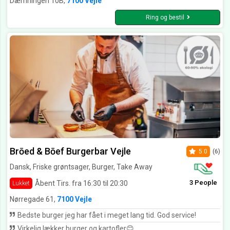
Dæmningen 10B,
7100 Vejle
Ring og bestil
Brōed & Bōef Burgerbar Vejle
5.0
(6)
Dansk, Friske grøntsager, Burger, Take Away
3 People
Åbent Tirs. fra 16:30 til 20:30
Lukket
Nørregade 61,
7100 Vejle
Bedste burger jeg har fået i meget lang tid. God service!
Virkelig lækker burger og kartofler😊