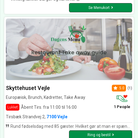
Se Menukort
Skyttehuset Vejle
5.0
(1)
Europæisk, Brunch, Kødretter, Take Away
1 People
Åbent Tirs. fra 11:00 til 16:00
Lukket
Tirsbæk Strandvej 2,
7100 Vejle
Rund fødselsdag med 85 gæster. Hvilket gør at man er spændt på om alt klapper. Det gjorde det over forventning. Alt klappede til 10 stjerne og lidt mere. Tak for en god dag
Ring og bestil