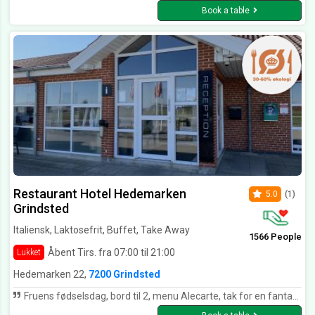
Book a table
Restaurant Hotel Hedemarken
5.0
(1)
Grindsted
Italiensk, Laktosefrit, Buffet, Take Away
1566 People
Åbent Tirs. fra 07:00 til 21:00
Lukket
Hedemarken 22,
7200 Grindsted
Fruens fødselsdag, bord til 2, menu Alecarte, tak for en fantastisk oplevelse, super betjening, fantastisk mad og tak for alle de små overraskelser. Vi har nydt de små kager i dag..... tusind tak for en dejlig aften👍😀 5 stjerner ud af 5.