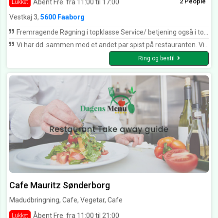
2 People
Åbent Fre. fra 11:00 til 17:00
Lukket
Vestkaj 3,
5600 Faaborg
Fremragende Røgning i topklasse Service/ betjening også i topklasse. Man går glad derfra❤️❤️❤️❤️
Vi har dd. sammen med et andet par spist på restauranten. Vi bestilte hver en Røgeri Platte samt en flaske Rosevin til deling. Kanon platte, som var tilberedt af helt friske og nyrøgede og meget velsmagende fisk. Smagte fantastisk. Vi kommer igen.
Ring og bestil
Cafe Mauritz Sønderborg
Madudbringning, Cafe, Vegetar, Cafe
Åbent Fre. fra 11:00 til 21:00
Lukket