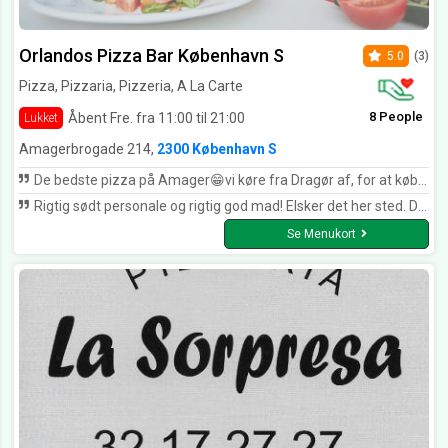
Orlandos Pizza Bar København S
5.0
(3)
Pizza, Pizzaria, Pizzeria, A La Carte
8 People
Åbent Fre. fra 11:00 til 21:00
Lukket
Amagerbrogade 214,
2300 København S
De bedste pizza på Amager😁vi køre fra Dragør af, for at købe helt fantastiske pizza, kan varmt anbefales. De har ligget samme sted i mindst 30år🤩
Rigtig sødt personale og rigtig god mad! Elsker det her sted. Det vil altid have et specielt sted i mit hjerte
Se Menukort