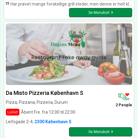
Har prøvet mange forskellige grill steder, men denne er helt klart den bedste på Amager, hvis du har lyst til at få super god mad, fantastisk kundebetjening, og et vildt hyggeligt miljø at sidde og nyde din mad så er dette helt klart stedet til dig, vil klart anbefale det, har aldrig smagt så god en pizza som her.
Se Menukort
Da Misto Pizzeria København S
Pizza, Pizzaria, Pizzeria, Durum
2 People
Åbent Fre. fra 12:00 til 22:00
Lukket
Leifsgade 2-4,
2300 København S
Se Menukort