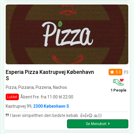
Esperia Pizza Kastrupvej København
5.0
(1)
S
Pizza, Pizzaria, Pizzeria, Nachos
1 People
Åbent Fre. fra 11:00 til 22:00
Lukket
Kastrupvej 99,
2300 København S
I laver simpelthen den bedste kebab. 👍👍😋 🙏🏻
Se Menukort