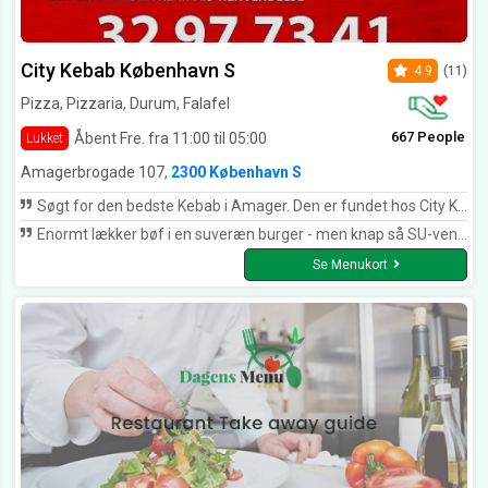
City Kebab København S
4.9
(11)
Pizza, Pizzaria, Durum, Falafel
667 People
Åbent Fre. fra 11:00 til 05:00
Lukket
Amagerbrogade 107,
2300 København S
Søgt for den bedste Kebab i Amager. Den er fundet hos City Kebab. Nice meat, well presenter, reasonable price, and taste. 10/10
Enormt lækker bøf i en suveræn burger - men knap så SU-venlig :))
Se Menukort