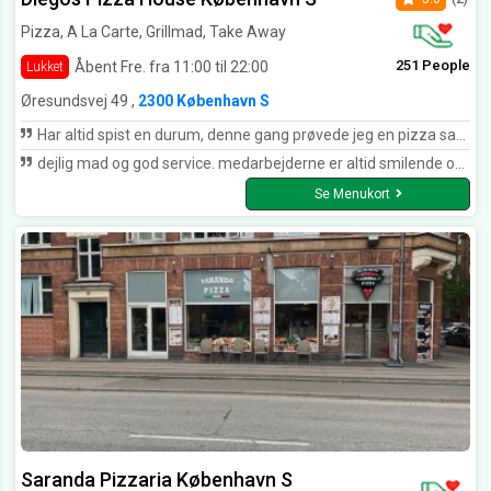
Pizza, A La Carte, Grillmad, Take Away
251 People
Åbent Fre. fra 11:00 til 22:00
Lukket
Øresundsvej 49 ,
2300 København S
Har altid spist en durum, denne gang prøvede jeg en pizza sandwich og jeg må da sige jeg er positivt overrasket
dejlig mad og god service. medarbejderne er altid smilende og imødekommende :)
Se Menukort
Saranda Pizzaria København S