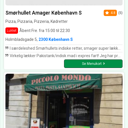
Smørhullet Amager København S
4.8
(5)
Pizza, Pizzaria, Pizzeria, Kødretter
Åbent Fre. fra 15:00 til 22:30
Lukket
Holmbladsgade 5,
2300 København S
I særdeleshed Smørhullets indiske retter, smager super lækkert - for vegetarer er der også meget at vælge i mellem.
Virkelig lækker Pakistank/indisk mad i expres fart! Jeg har prøvet både beef og chicken og det er lige lækkert. Gå ikke glip af deres fantastiske priser.
Se Menukort