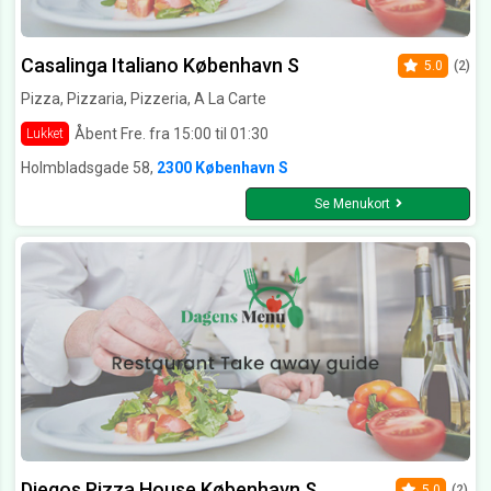
Casalinga Italiano København S
5.0
(2)
Pizza, Pizzaria, Pizzeria, A La Carte
Åbent Fre. fra 15:00 til 01:30
Lukket
Holmbladsgade 58,
2300 København S
Se Menukort
Diegos Pizza House København S
5.0
(2)