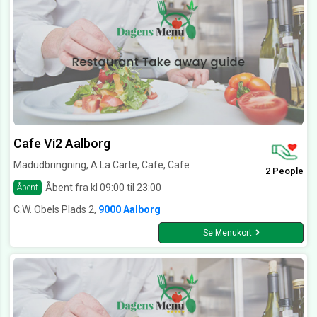
Cafe Vi2 Aalborg
Madudbringning, A La Carte, Cafe, Cafe
2 People
Åbent fra kl 09:00 til 23:00
Åbent
C.W. Obels Plads 2,
9000 Aalborg
Se Menukort