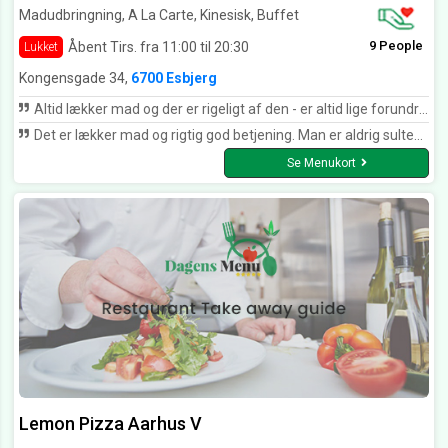
Madudbringning, A La Carte, Kinesisk, Buffet
9 People
Åbent Tirs. fra 11:00 til 20:30
Lukket
Kongensgade 34,
6700 Esbjerg
Altid lækker mad og der er rigeligt af den - er altid lige forundret over hvor meget der kan være i box to go - man behøver ikke mere at spise den dag, når man spiser sådan en box til frokost - tusind tak for lækker mad med skøn smag. Tillige hurtig og smilende betjening - elsker at komme der.
Det er lækker mad og rigtig god betjening. Man er aldrig sulten når man får der fra og jeg kan absolut anbefale restauranten. Prøv deres frokost tilbud som du enten kan nyde der eller tage det hjem i en box.
Se Menukort
Lemon Pizza Aarhus V