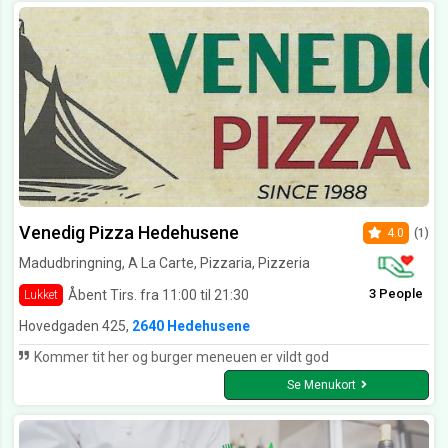
Venedig Pizza Hedehusene
4.0
(1)
Madudbringning, A La Carte, Pizzaria, Pizzeria
3 People
Åbent Tirs. fra 11:00 til 21:30
Lukket
Hovedgaden 425,
2640 Hedehusene
Kommer tit her og burger meneuen er vildt god
Se Menukort