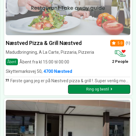
Næstved Pizza & Grill Næstved
5.0
(1)
Madudbringning, A La Carte, Pizzaria, Pizzeria
2 People
Åbent fra kl 15:00 til 00:00
Åbent
Skyttemarksvej 50,
4700 Næstved
Første gang jeg er på Næstved pizza & grill !. Super venlig modtagelse af personalet !. Lækker indbydende pizza vi modtog , sprøde pomfritter !. Der var virkelig mad for pengene og de havde ost oven på pepperoni’en så pepperoni’en ikke blev tør !. Helt igennem en super oplevelse og vi kommer klart igen !. Hilsner fra Christina
Ring og bestil