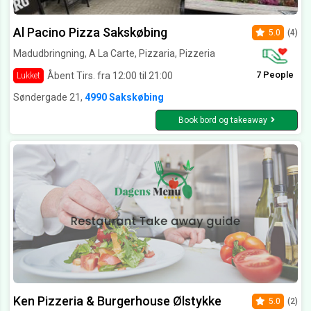
Al Pacino Pizza Sakskøbing
5.0
(4)
Madudbringning, A La Carte, Pizzaria, Pizzeria
7 People
Åbent Tirs. fra 12:00 til 21:00
Lukket
Søndergade 21,
4990 Sakskøbing
Book bord og takeaway
Ken Pizzeria & Burgerhouse Ølstykke
5.0
(2)