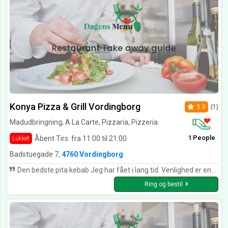
Konya Pizza & Grill Vordingborg
5.0
(1)
Madudbringning, A La Carte, Pizzaria, Pizzeria
1 People
Åbent Tirs. fra 11:00 til 21:00
Lukket
Badstuegade 7,
4760 Vordingborg
Den bedste pita kebab Jeg har fået i lang tid. Venlighed er enstor del afmenu tillige. Tak for det
Ring og bestil