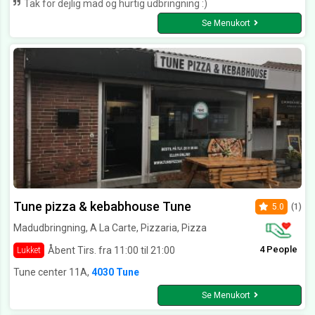
Tak for dejlig mad og hurtig udbringning :)
Se Menukort
Tune pizza & kebabhouse Tune
5.0
(1)
Madudbringning, A La Carte, Pizzaria, Pizza
4 People
Åbent Tirs. fra 11:00 til 21:00
Lukket
Tune center 11A,
4030 Tune
Se Menukort