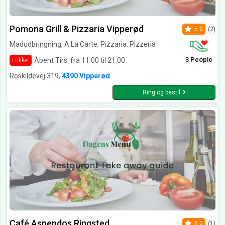
Pomona Grill & Pizzaria Vipperød
5.0
(2)
Madudbringning, A La Carte, Pizzaria, Pizzeria
3 People
Åbent Tirs. fra 11:00 til 21:00
Lukket
Roskildevej 319,
4390 Vipperød
Ring og bestil
Café Aspendos Ringsted
5.0
(1)