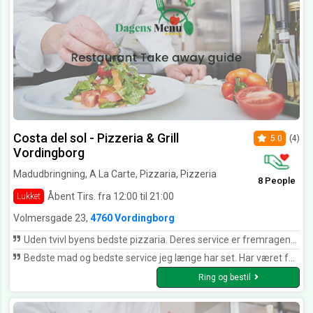
Costa del sol - Pizzeria & Grill
5.0
(4)
Vordingborg
Madudbringning, A La Carte, Pizzaria, Pizzeria
8 People
Åbent Tirs. fra 12:00 til 21:00
Lukket
Volmersgade 23,
4760 Vordingborg
Uden tvivl byens bedste pizzaria. Deres service er fremragende, pizza velsmagende og man går altid derfra med et smil.
Bedste mad og bedste service jeg længe har set. Har været forbi mange forskellige pizzaria i Vordingborg Pappas, gyldne hjørne og hvad ved jeg. Troede altid jeg havde smagt på en god pizza, men efter jeg har spist på Costa del sol har jeg virkelig fundet ud af hvordan pizza’er skal smages. KAN KLAR ANBEFALES UDEN TVIVL BYENS BEDSTE
Ring og bestil