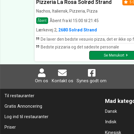
Pizzeria La Rosa Solrød Strand
5.
Nachos, Italiensk, Pizzeria, Pizza
Åbent fra kl 15:00 til 21:45
Åbent
Lærkevej 2,
2680 Solrød Strand
De laver den bedste vesuvio pizza, det er ikke op for d
Bedste pizzaria og det sødeste personale
Se Menukort
Om os
Kontakt os
Synes godt om
Til restauranter
Mad katego
Gratis Annoncering
Dansk
Log ind til restauranter
Indisk
Priser
Kinesisk