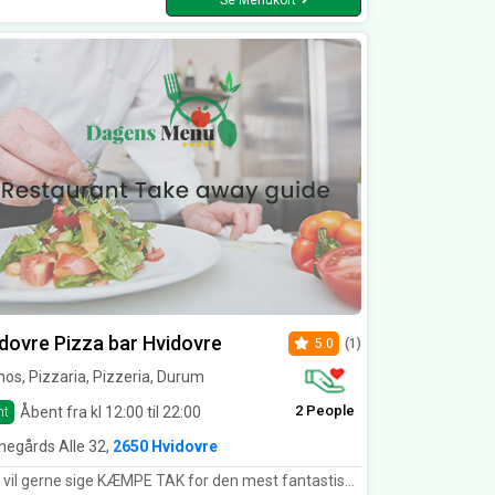
Se Menukort
dovre Pizza bar Hvidovre
5.0
(1)
os, Pizzaria, Pizzeria, Durum
2 People
Åbent fra kl 12:00 til 22:00
nt
negårds Alle 32,
2650 Hvidovre
MPE TAK for den mest fantastiske mad vi til dato har fået fra noget pizzaria overhovedet😊 servicen og leveringen er sindsygt god, dertil vil vi gerne rose jer for jeres mad, her der kan man virkelig smage at i er stolte af at lave mad og dertil laver det med hjertet, det er den bedste calzone jeg nogensinde har smagt og derfor MÅTTE jeg bestille den 2 dage i træk, jeres tomatsauce oser af velsmag igen bare tusind tak 🤩