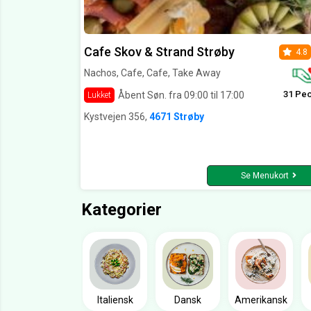
Cafe Skov & Strand Strøby
4.8
Nachos, Cafe, Cafe, Take Away
31 Pe
Åbent Søn. fra 09:00 til 17:00
Lukket
Kystvejen 356,
4671 Strøby
Se Menukort
Kategorier
Italiensk
Dansk
Amerikansk