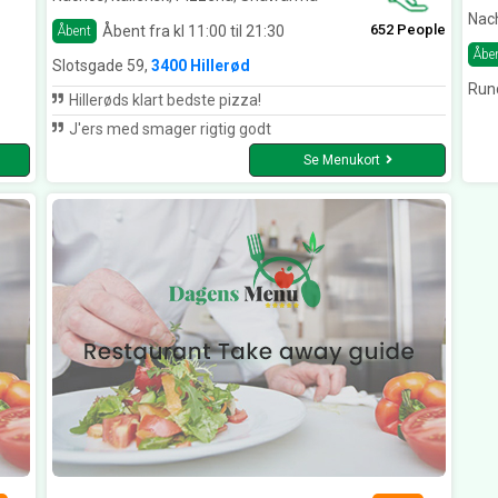
Nach
652 People
Åbent fra kl 11:00 til 21:30
Åbent
Åbe
Slotsgade 59,
3400 Hillerød
Run
Hillerøds klart bedste pizza!
J'ers med smager rigtig godt
Se Menukort