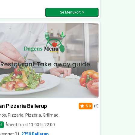
Se Menukort
an Pizzaria Ballerup
5.0
(2)
os, Pizzaria, Pizzeria, Grillmad
Åbent fra kl 11:00 til 22:00
nt
vænget 31,
2750 Ballerup