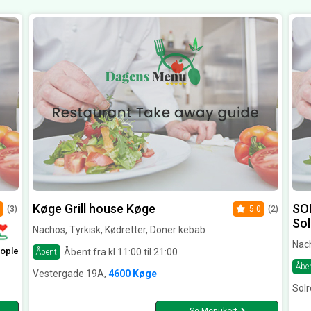
Køge Grill house Køge
SO
(3)
5.0
(2)
Sol
Nachos, Tyrkisk, Kødretter, Döner kebab
Nach
ople
Åbent fra kl 11:00 til 21:00
Åbent
Åbe
Vestergade 19A,
4600 Køge
Solr