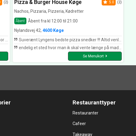
Pizza & Burger House Køge
0
(2)
5.0
(2)
Nachos, Pizzaria, Pizzeria, Kødretter
Åbent fra kl 12:00 til 21:00
Åbent
Nylandsvej 42,
4600 Køge
ebat
Suverænt Lyngens bedste pizza snedker !!! Altid venlige og hurtige i levering af vellavet mad.
endelig et sted hvor man ik skal vente længe på maden ????????????
Se Menukort
rier
Restauranttyper
Restauranter
Cafeer
Takeaway