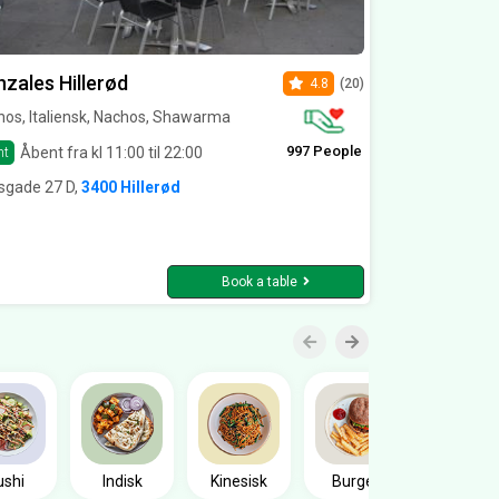
zales Hillerød
4.8
(20)
os, Italiensk, Nachos, Shawarma
997 People
Åbent fra kl 11:00 til 22:00
nt
sgade 27 D,
3400 Hillerød
Book a table
Sandwic
ushi
Indisk
Kinesisk
Burger