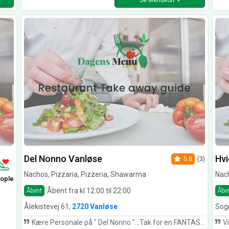
Se Menukort
Del Nonno Vanløse
Hvi
5.0
(3)
Nachos, Pizzaria, Pizzeria, Shawarma
Nach
ople
Åbent fra kl 12:00 til 22:00
Åbent
Åbe
Ålekistevej 61,
2720 Vanløse
Sog
Kære Personale på " Del Nonno "...Tak for en FANTASTISK smagsoplevelse ! Det er længe siden jeg har smagt såå lækker italiensk mad...MUMS! Fik jeres nr 86 og nr 60 , bedste hvidløgsbrød EVER ..... Ikke sidste gang jeg handler hos jer.Forsat god aften ..... Til alle Vanløse folk og omegnsbyer... Herfra skal maden hentes! Dels fik jeg de 2 retter + 2 x italiensk is ( til senere , men sørme også til en fuld omgang til imorgen ) inc levering; ca 217,- og der er faktisk til 2 dage eller 2 personer. Her kan I sørme god lægge jeres penge ...specielt ogås i denne Corona tid . Vi ses KLART igen . Men venlig hilsen og med stop mæt mave... Tine K.
Vi vil gerne sige KÆ