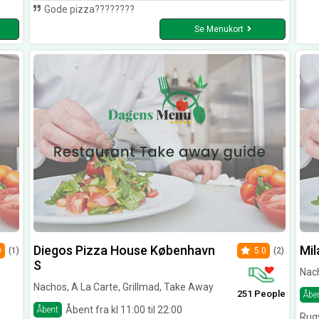
Gode pizza????????
Se Menukort
Diegos Pizza House København
Mil
0
(1)
5.0
(2)
S
Nach
Nachos, A La Carte, Grillmad, Take Away
251 People
Åbe
Åbent fra kl 11:00 til 22:00
Åbent
Rug