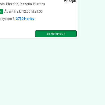
2 People
os, Pizzaria, Pizzeria, Burritos
Åbent fra kl 12:00 til 21:00
nt
ddyssen 6,
2730 Herlev
Se Menukort