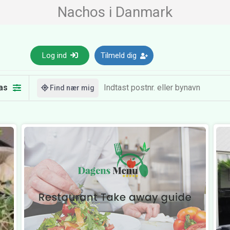
Nachos i Danmark
Log ind
Tilmeld dig
as
Find nær mig