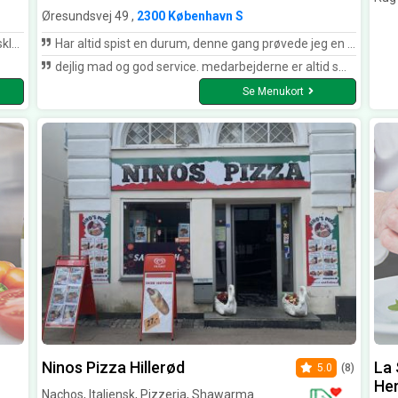
Øresundsvej 49 ,
2300 København S
sen
Har altid spist en durum, denne gang prøvede jeg en pizza sandwich og jeg må da sige jeg er positivt overrasket
dejlig mad og god service. medarbejderne er altid smilende og imødekommende :)
Se Menukort
Ninos Pizza Hillerød
La 
5.0
(8)
Her
Nachos, Italiensk, Pizzeria, Shawarma