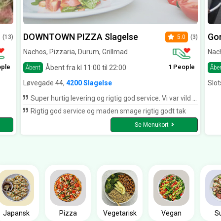
DOWNTOWN PIZZA Slagelse
Gon
(13)
5.0
(3)
Nachos, Pizzaria, Durum, Grillmad
Nach
ople
1 People
Åbent fra kl 11:00 til 22:00
Åbent
Åbe
Løvegade 44,
4200 Slagelse
Slot
Super hurtig levering og rigtig god service. Vi var vild med jeres manaish👌👌👌
Rigtig god service og maden smage rigtig godt tak
Se Menukort
Japansk
Pizza
Vegetarisk
Vegan
S