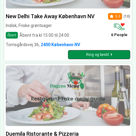
New Delhi Take Away København NV
5.0
(10)
Indisk, Friske grøntsager
6 People
Åbent fra kl 15:00 til 24:00
Åbent
Tomsgårdsvej 36,
2400 København NV
Ring og bestil
Duemila Ristorante & Pizzeria