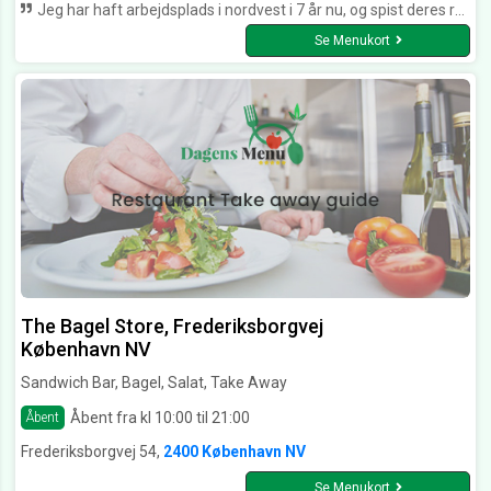
Jeg har haft arbejdsplads i nordvest i 7 år nu, og spist deres retter et utal af gange. Min kunder får til tider mad med, og er altid imponeret. eneste minus er at de holder lukket 1-2 måneder i sommeren :-) Maden er altid frisk, og lækker, den kan svinge lidt i smag og styrke, alt efter årstid, da det er friske råvare, og "portions tilberedt" Kvaliteten er helt på højde med gode restaurenter, og til "take Away" priser. Store portioner.
Se Menukort
The Bagel Store, Frederiksborgvej
København NV
Sandwich Bar, Bagel, Salat, Take Away
Åbent fra kl 10:00 til 21:00
Åbent
Frederiksborgvej 54,
2400 København NV
Se Menukort