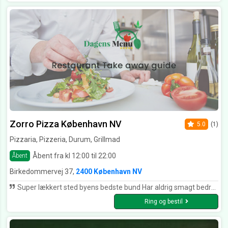
Zorro Pizza København NV
5.0
(1)
Pizzaria, Pizzeria, Durum, Grillmad
Åbent fra kl 12:00 til 22:00
Åbent
Birkedommervej 37,
2400 København NV
Super lækkert sted byens bedste bund Har aldrig smagt bedre “ Pizza” Nr 1 favorit spisested Kun gode anbefalinger gode priser og man for hvad man betaler for
Ring og bestil