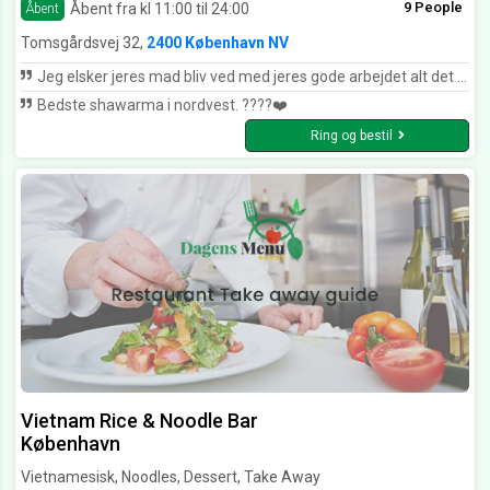
9 People
Åbent fra kl 11:00 til 24:00
Åbent
Tomsgårdsvej 32,
2400 København NV
Jeg elsker jeres mad bliv ved med jeres gode arbejdet alt det i laver er bare godt
Bedste shawarma i nordvest. ????❤️
Ring og bestil
Vietnam Rice & Noodle Bar
København
Vietnamesisk, Noodles, Dessert, Take Away