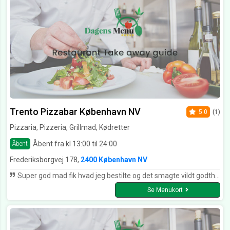
Trento Pizzabar København NV
5.0
(1)
Pizzaria, Pizzeria, Grillmad, Kødretter
Åbent fra kl 13:00 til 24:00
Åbent
Frederiksborgvej 178,
2400 København NV
Super god mad fik hvad jeg bestilte og det smagte vildt godthelt sikkert ikke sidste gang jeg får derfra 🍕🤤😊
Se Menukort