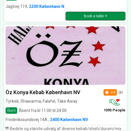
Jagtvej 119,
2200 København N
Book a table
Öz Konya Kebab København NV
4.8
(6)
Tyrkisk, Shawarma, Falafel, Take Away
1095 People
Åbent fra kl 11:00 til 24:00
Åbent
Frederikssundsvej 14A ,
2400 København NV
Bedste og største udvalg af diverse kebab/shish/durum/mix - retter. Og tilmed stor værdi for pengene!! Hele familien går altid meget mætte derfra og det er svært at spise op. Kan varmt anbefales!!!