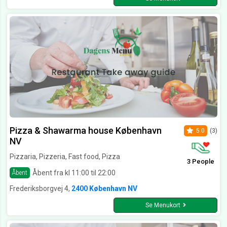
Pizza & Shawarma house København
5.0
(3)
NV
Pizzaria, Pizzeria, Fast food, Pizza
3 People
Åbent fra kl 11:00 til 22:00
Åbent
Frederiksborgvej 4,
2400 København NV
Se Menukort