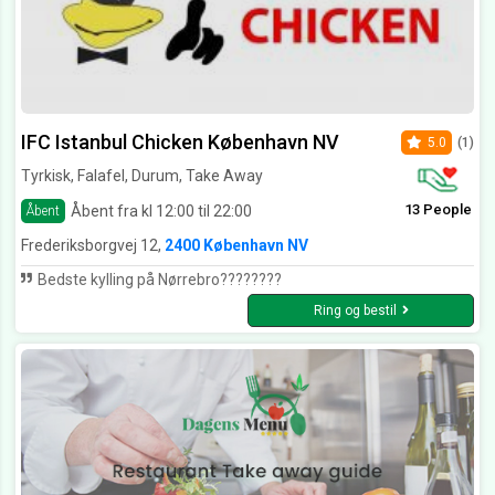
IFC Istanbul Chicken København NV
5.0
(1)
Tyrkisk, Falafel, Durum, Take Away
13 People
Åbent fra kl 12:00 til 22:00
Åbent
Frederiksborgvej 12,
2400 København NV
Bedste kylling på Nørrebro????????
Ring og bestil