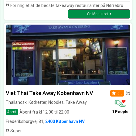
For mig et af de bedste takeaway restauranter på Nørrebro. Bedste kebab retter. 😀
Se Menukort
Viet Thai Take Away København NV
5.0
(2)
Thailandsk, Kødretter, Noodles, Take Away
1 People
Åbent fra kl 12:00 til 22:00
Åbent
Frederiksborgvej 81,
2400 København NV
Super