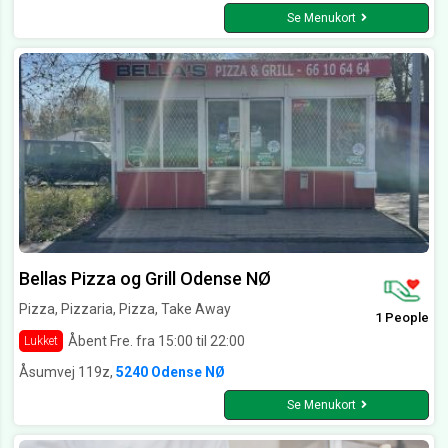
Se Menukort
Bellas Pizza og Grill Odense NØ
Pizza, Pizzaria, Pizza, Take Away
1 People
Åbent Fre. fra 15:00 til 22:00
Lukket
Åsumvej 119z,
5240 Odense NØ
Se Menukort