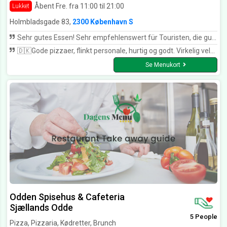
Åbent Fre. fra 11:00 til 21:00
Lukket
Holmbladsgade 83,
2300 København S
Sehr gutes Essen! Sehr empfehlenswert für Touristen, die gut Essen wollen 😃
🇩🇰Gode pizzaer, flinkt personale, hurtig og godt. Virkelig velsmagende,🇩🇰
Se Menukort
Odden Spisehus & Cafeteria
Sjællands Odde
5 People
Pizza, Pizzaria, Kødretter, Brunch