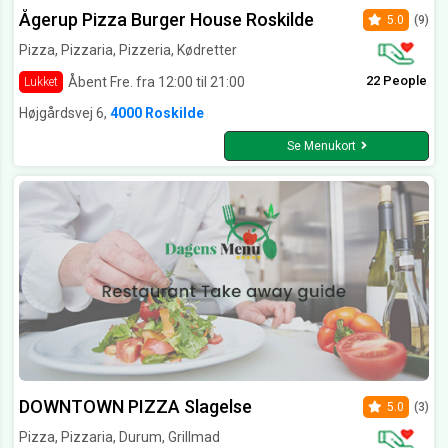
Ågerup Pizza Burger House Roskilde
5.0
(9)
Pizza, Pizzaria, Pizzeria, Kødretter
22 People
Åbent Fre. fra 12:00 til 21:00
Lukket
Højgårdsvej 6,
4000 Roskilde
Se Menukort
DOWNTOWN PIZZA Slagelse
5.0
(3)
Pizza, Pizzaria, Durum, Grillmad