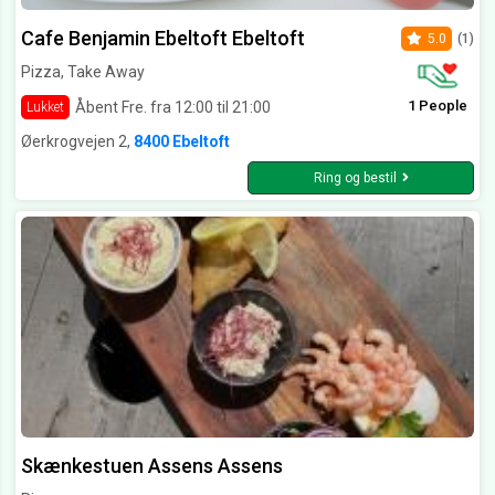
Cafe Benjamin Ebeltoft Ebeltoft
5.0
(1)
Pizza, Take Away
1 People
Åbent Fre. fra 12:00 til 21:00
Lukket
Øerkrogvejen 2,
8400 Ebeltoft
Ring og bestil
Skænkestuen Assens Assens