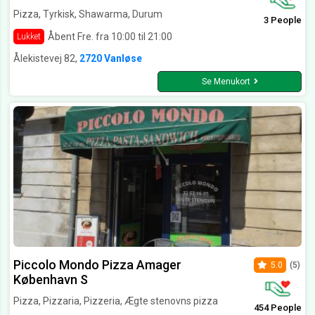
Pizza, Tyrkisk, Shawarma, Durum
3 People
Åbent Fre. fra 10:00 til 21:00
Lukket
Ålekistevej 82,
2720 Vanløse
Se Menukort
Piccolo Mondo Pizza Amager
5.0
(5)
København S
Pizza, Pizzaria, Pizzeria, Ægte stenovns pizza
454 People