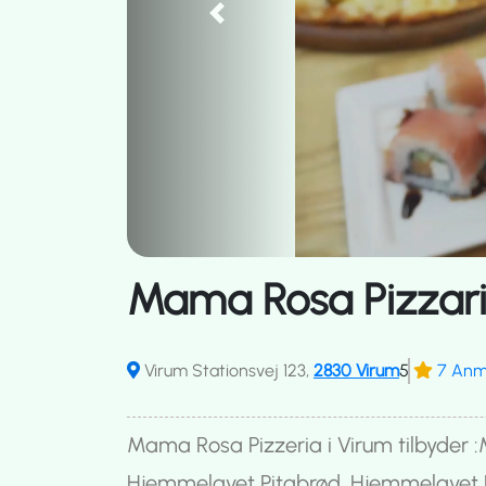
Previous
Mama Rosa Pizzar
Virum Stationsvej 123,
2830 Virum
5
7 Anm
Mama Rosa Pizzeria i Virum tilbyder :M
Hjemmelavet Pitabrød, Hjemmelavet 