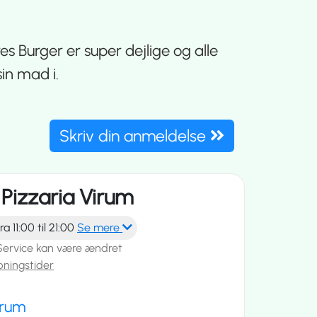
s Burger er super dejlige og alle
sin mad i.
Skriv din anmeldelse
izzaria Virum
a 11:00 til 21:00
Se mere
Service kan være ændret
bningstider
irum