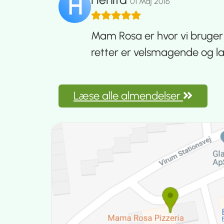
H
01 Maj 2016
Mam Rosa er hvor vi bruger 
retter er velsmagende og lave
Læse alle almendelser