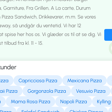
 Garniture, Fra Grillen, A La carte, Durum
Pizza Sandwich, Drikkevarer, m.m. Se vores
away, så undgår du ventetid. Vi har 12
 spise her hos os. Vi glæder os til at se dig. Vi
tilbud fra kl. 11 - 15.
kunder
izza
Capricciosa Pizza
Mexicana Pizza
ii Pizza
Gorgonzola Pizza
Vesuvio Pizza
a
Mama Rosa Pizza
Napoli Pizza
Kyllin
Pizza
Falafel Sandwich
Chicken Dipper