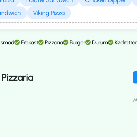
andwich
Viking Pizza
nsmad
Frokost
Pizzaria
Burger
Durum
Kødretter
Pizzaria
M