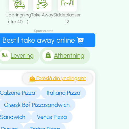
Udbringning
Take Away
Siddepladser
( fra 40,- )
12
Sponsoreret
Bestil take away online
Levering
Afhentning
Foreslå din yndlingsret
Calzone Pizza
Italiana Pizza
Græsk Bøf Pizzasandwich
g Sandwich
Venus Pizza
Durum
Torino Pizza