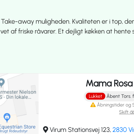
Take-away muligheden. Kvaliteten er i top, dere
t af friske råvarer. Et dejligt køkken at hente 
Mama Rosa P
Lukket
Åbent Tors. fr
Åbningstider og 
Skift å
Virum Stationsvej 123,
2830 V