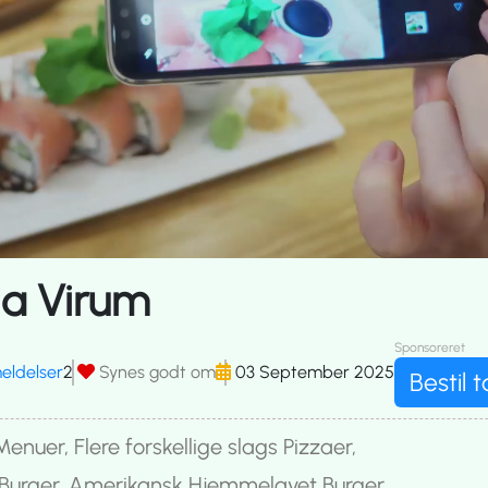
ia Virum
Sponsoreret
eldelser
2
Synes godt om
03 September 2025
Bestil 
enuer, Flere forskellige slags Pizzaer,
Burger, Amerikansk Hjemmelavet Burger