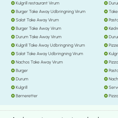
Kulgrill restaurant Virum
Duru
Burger Take Away Udbringning Virum
Take
Salat Take Away Virum
Pasta
Burger Take Away Virum
Kødre
Durum Take Away Virum
Duru
Kulgrill Take Away Udbringning Virum
Pizze
Salat Take Away Udbringning Virum
Kulgr
Nachos Take Away Virum
Pizza
Burger
Past
Durum
Nach
Kulgrill
Serve
Børneretter
Pizza