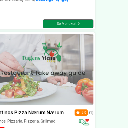
Se Menukort
ntinos Pizza Nærum Nærum
5.0
(1)
os, Pizzaria, Pizzeria, Grillmad