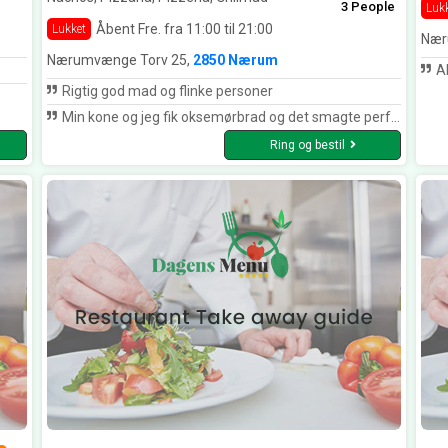
3 People
Luk
Åbent Fre. fra 11:00 til 21:00
Lukket
Nær
Nærumvænge Torv 25,
2850 Nærum
Al
Rigtig god mad og flinke personer
Min kone og jeg fik oksemørbrad og det smagte perfekt og der var rigeligt. Tak for god mad
Ring og bestil