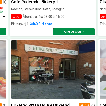
Cafe Rudersdal Birkerød
Oli
0
(1)
Nachos, Steakhouse, Cafe, Lasagne
Nach
ople
Åbent Lør. fra 08:00 til 16:00
Lukket
Luk
Bistrupvej 1,
3460 Birkerød
Tob
Ring og bestil
Birkerød Pizza House Birkerød
Co
0
(1)
5.0
(1)