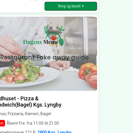
Ring og bestil
huset - Pizza &
dwich(Bagel) Kgs. Lyngby
os, Pizzaria, Ramen, Bagel
Åbent Fre. fra 11:00 til 21:00
ket
melmosevej 121 B,
2800 Kgs. Lyngby