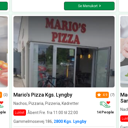
Se Menukort
Mario's Pizza Kgs. Lyngby
Mad
0
(2)
4.9
(7)
San
Nachos, Pizzaria, Pizzeria, Kødretter
Nach
ople
14 People
Åbent Fre. fra 11:00 til 22:00
Lukket
Luk
Gammelmosevej 186,
2800 Kgs. Lyngby
Gam