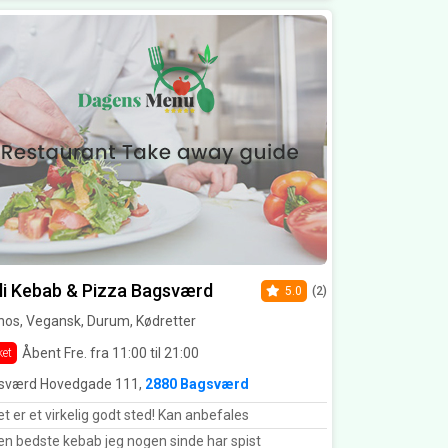
li Kebab & Pizza Bagsværd
5.0
(2)
hos, Vegansk, Durum, Kødretter
Åbent Fre. fra 11:00 til 21:00
ket
sværd Hovedgade 111,
2880 Bagsværd
t er et virkelig godt sted! Kan anbefales
n bedste kebab jeg nogen sinde har spist