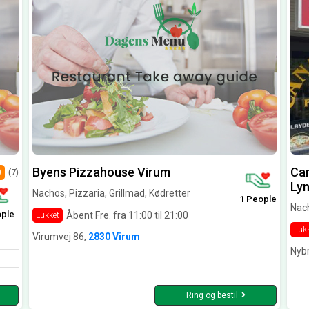
Byens Pizzahouse Virum
Can
0
(7)
Ly
Nachos, Pizzaria, Grillmad, Kødretter
1 People
Nach
ople
Åbent Fre. fra 11:00 til 21:00
Lukket
Luk
Virumvej 86,
2830 Virum
Nyb
Ring og bestil