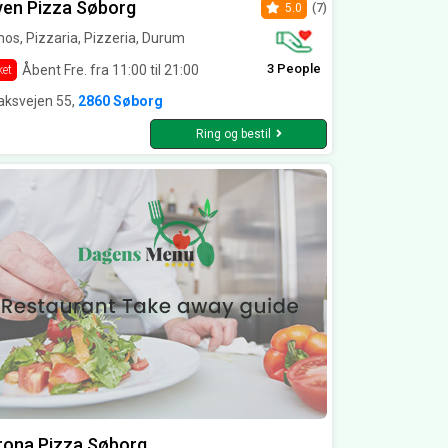
ven Pizza Søborg
5.0
(7)
os, Pizzaria, Pizzeria, Durum
3 People
Åbent Fre. fra 11:00 til 21:00
ket
aksvejen 55,
2860 Søborg
Ring og bestil
rona Pizza Søborg