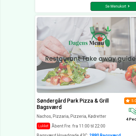
Se Menukort
Søndergård Park Pizza & Grill
5.
Bagsværd
Nachos, Pizzaria, Pizzeria, Kødretter
4 Pe
Åbent Fre. fra 11:00 til 22:00
Lukket
Bagsværd Hovedgade 43C,
2880 Bagsværd