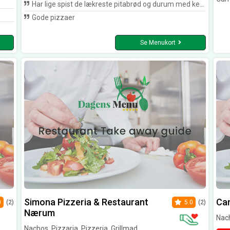
Har lige spist de lækreste pitabrød og durum med kebab. Hjemmebagt brød og frisk kød + salat👏
Gode pizzaer
Se Menukort
Simona Pizzeria & Restaurant
Ca
0
(2)
5.0
(2)
Nærum
Nach
Nachos, Pizzaria, Pizzeria, Grillmad