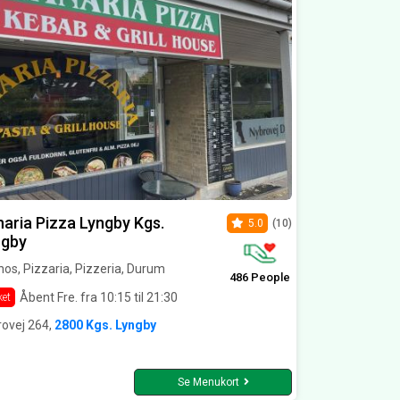
aria Pizza Lyngby Kgs.
5.0
(10)
ngby
os, Pizzaria, Pizzeria, Durum
486 People
Åbent Fre. fra 10:15 til 21:30
ket
rovej 264,
2800 Kgs. Lyngby
Se Menukort