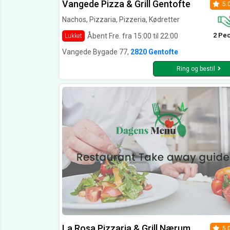
Vangede Pizza & Grill Gentofte
5.
Nachos, Pizzaria, Pizzeria, Kødretter
2 Pe
Åbent Fre. fra 15:00 til 22:00
Lukket
Vangede Bygade 77,
2820 Gentofte
Ring og bestil
La Rosa Pizzaria & Grill Nærum
5.