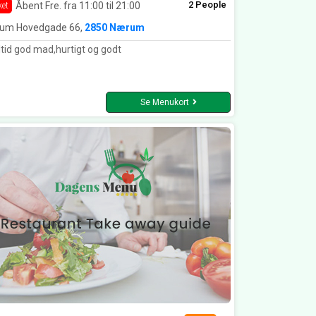
2 People
Åbent Fre. fra 11:00 til 21:00
ket
um Hovedgade 66,
2850 Nærum
tid god mad,hurtigt og godt
Se Menukort