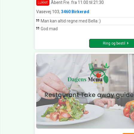
Åbent Fre. fra 11:00 til 21:30
Lukket
Vasevej 103,
3460 Birkerød
Man kan altid regne med Bella :)
God mad
Ring og bestil