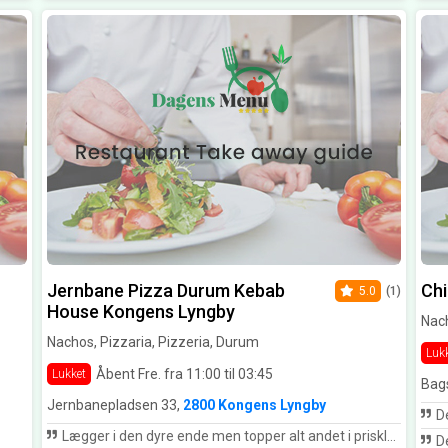
Jernbane Pizza Durum Kebab
Chi
5.0
(1)
House Kongens Lyngby
Nac
Nachos, Pizzaria, Pizzeria, Durum
Luk
Åbent Fre. fra 11:00 til 03:45
Lukket
Bag
Jernbanepladsen 33,
2800 Kongens Lyngby
De
Lægger i den dyre ende men topper alt andet i prisklassen
De