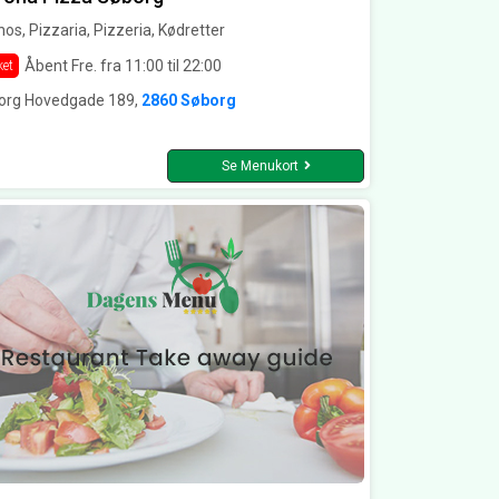
os, Pizzaria, Pizzeria, Kødretter
Åbent Fre. fra 11:00 til 22:00
ket
org Hovedgade 189,
2860 Søborg
Se Menukort