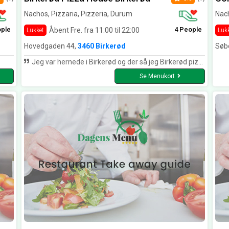
Nachos, Pizzaria, Pizzeria, Durum
Nach
ople
4 People
Åbent Fre. fra 11:00 til 22:00
Lukket
Luk
Hovedgaden 44,
3460 Birkerød
Søb
Jeg var hernede i Birkerød og der så jeg Birkerød pizza house. Deres mad er perfekt, og deres personale er meget sjove og søde. det kan kun anbefales!
Se Menukort