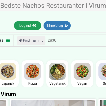
Bedste Nachos Restauranter i Virum
Log ind
Tilmeld dig
as
Find nær mig
Japansk
Pizza
Vegetarisk
Vegan
S
 Virum