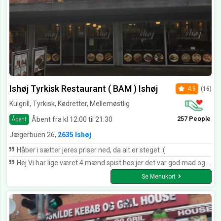
Ishøj Tyrkisk Restaurant ( BAM ) Ishøj
4.9
(16)
Kulgrill, Tyrkisk, Kødretter, Mellemøstlig
257 People
Åbent fra kl 12:00 til 21:30
Åbent
Jægerbuen 26,
2635 Ishøj
Håber i sætter jeres priser ned, da alt er steget :(
Hej Vi har lige været 4 mænd spist hos jer det var god mad og lækkert og vi har bedt om to kabab minus ris (kun ris)men når jeg kom hjem og open det der var en overraske fordi der var kun to hell kabab plus to små stykke i ikke noget andan som homos elle jajek eller brød Jeg sende billede med så kan kan i se hvordan så ud Men alligevel jeg tror det var en fejle Mvh Jamal
Se Menukort