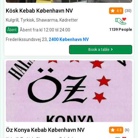
Kösk Kebab København NV
4.9
(30)
Kulgrill, Tyrkisk, Shawarma, Kødretter
1139 People
Åbent fra kl 12:00 til 24:00
Åbent
Frederikssundsvej 23,
2400 København NV
Book a table
Öz Konya Kebab København NV
4.8
(6)