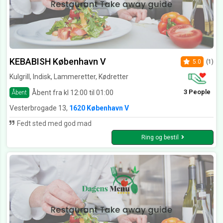
KEBABISH København V
5.0
(1)
Kulgrill, Indisk, Lammeretter, Kødretter
3 People
Åbent fra kl 12:00 til 01:00
Åbent
Vesterbrogade 13,
1620 København V
Fedt sted med god mad
Ring og bestil