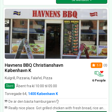
Se Menukort
Havnens BBQ Christianshavn
5.0
(2)
København K
Kulgrill, Pizzaria, Falafel, Pizza
6 People
Åbent fra kl 10:00 til 05:00
Åbent
Torvegade 64,
1400 København K
De är den bästa hamburgaren👌
Really nice place. Got grilled chicken with fresh bread, rice and salad. Will definitely come back :)