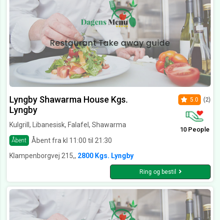
Lyngby Shawarma House Kgs.
5.0
(2)
Lyngby
Kulgrill, Libanesisk, Falafel, Shawarma
10 People
Åbent fra kl 11:00 til 21:30
Åbent
Klampenborgvej 215,,
2800 Kgs. Lyngby
Ring og bestil