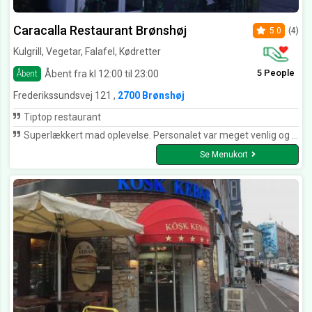
Caracalla Restaurant Brønshøj
5.0
(4)
Kulgrill, Vegetar, Falafel, Kødretter
5 People
Åbent fra kl 12:00 til 23:00
Åbent
Frederikssundsvej 121 ,
2700 Brønshøj
Tiptop restaurant
Superlækkert mad oplevelse. Personalet var meget venlig og hjælpsom.
Se Menukort