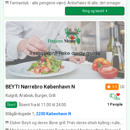
Fantastisk - alle pengene værd. Anbefales til alle, det smager virkelig godt.
Ring og bestil
BEYTI Nørrebro København N
5.0
(2)
Kulgrill, Arabisk, Burger, Grill
1 People
Åbent fra kl 11:00 til 24:00
Åbent
Blågårdsgade 1,
2200 København N
Elsker Beyti og deres åbne grill. Prøv deres shish kylling i rulle, det er den jeg bedst kan lide! Derudover kan det varmt anbefales som frokoststed hvis man arbejder i nærheden.