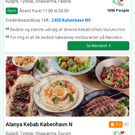
Kulgrill, Tyrkisk, Shawarma, Falafel
1095 People
Åbent fra kl 11:00 til 24:00
Åbent
Frederikssundsvej 14A ,
2400 København NV
Bedste og største udvalg af diverse kebab/shish/durum/mix - retter. Og tilmed stor værdi for pengene!! Hele familien går altid meget mætte derfra og det er svært at spise op. Kan varmt anbefales!!!
For mig et af de bedste takeaway restauranter på Nørrebro. Bedste kebab retter. 😀
Se Menukort
Alanya Kebab København N
5.0
(1)
Kulgrill, Tyrkisk, Shawarma, Durum