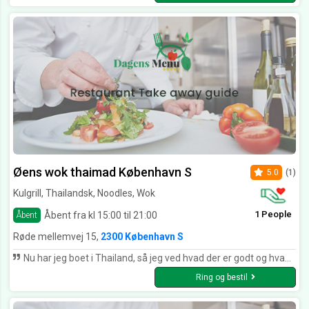
Øens wok thaimad København S
5.0
(1)
Kulgrill, Thailandsk, Noodles, Wok
1 People
Åbent fra kl 15:00 til 21:00
Åbent
Røde mellemvej 15,
2300 København S
Nu har jeg boet i Thailand, så jeg ved hvad der er godt og hvad der ikke er godt thai mad. Jeg må sige at Øens Wok laver det bedste Thai mad som jeg har smagt i Danmark. Det er næsten som om at spise i Thailand igen. Kan klart anbefales.
Ring og bestil