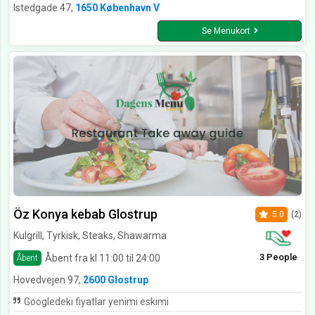
Istedgade 47,
1650 København V
Se Menukort
Öz Konya kebab Glostrup
5.0
(2)
Kulgrill, Tyrkisk, Steaks, Shawarma
3 People
Åbent fra kl 11:00 til 24:00
Åbent
Hovedvejen 97,
2600 Glostrup
Googledeki fiyatlar yenimi eskimi