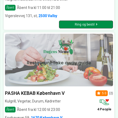
Åbent fra kl 11:00 til 21:00
Åbent
Vigerslevvej 131, st,
2500 Valby
Ring og bestil
PASHA KEBAB København V
5.0
(2)
Kulgrill, Vegetar, Durum, Kødretter
4 People
Åbent fra kl 12:00 til 23:00
Åbent
Enghavevej 59,
1670 København V