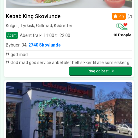
Kebab King Skovlunde
4.9
(7)
Kulgrill, Tyrkisk, Grillmad, Kødretter
10 People
Åbent fra kl 11:00 til 22:00
Åbent
Bybuen 34,
2740 Skovlunde
god mad
God mad god service anbefaler helt sikker til alle som elsker god mad😊👌
Ring og bestil