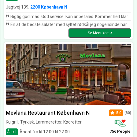
Jagtvej 139,
2200 København N
Rigtig god mad. God service. Kan anbefales. Kommer helt klart igen
En af de bedste salater med syltet rødkål jeg nogensinde har smagt, kan klart anbefales...
Se Menukort
Mevlana Restaurant København N
5.0
(80)
Kulgrill, Tyrkisk, Lammeretter, Kødretter
756 People
Åbent fra kl 12:00 til 22:00
Åbent