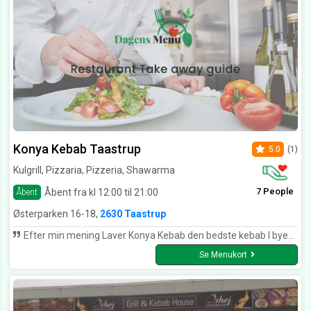
Konya Kebab Taastrup
5.0
(1)
Kulgrill, Pizzaria, Pizzeria, Shawarma
7 People
Åbent fra kl 12:00 til 21:00
Åbent
Østerparken 16-18,
2630 Taastrup
Efter min mening Laver Konya Kebab den bedste kebab I byen. De er altid venlig når man ringer og bestiller. Fem stjerner fra mig.
Se Menukort