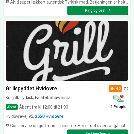
Altid super lækkert autentisk Tyrkisk mad. Betjeningen er helt i top, så søde og hjælpsomme. Kan anbefales.
Ring og bestil
Grillspyddet Hvidovre
4.0
(1)
Kulgrill, Tyrkisk, Falafel, Shawarma
1 People
Åbent fra kl 12:00 til 21:00
Åbent
Hvidovrevej 95,
2650 Hvidovre
God service og god mad til priserne. Her er det svært at gå galt i byen. Både pitabrød og durumbrød er hjemmelavet og det kan tydeligt smages. Du får altså en durum der er stor nok til at smadre bedstemor af stolen! Og så kan man ikke sætte en finger på kvaliteten. Det er autentisk tyrkisk mad så det batter, tyrkisk ekmek pizza, spyd, anatolien. Et stykke af Tyrkiet i Hvidovre Det har dog det ene problem at der kan være inkonsistens i maden.. Nogle gange er det sprøde lækre pomfritter og sprødt ekmek, andre gange vådt brød og bløde pomfritter, ellers havde det fortjent 5 stjerner