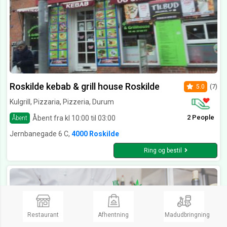
Roskilde kebab & grill house Roskilde
5.0
(7)
Kulgrill, Pizzaria, Pizzeria, Durum
2 People
Åbent fra kl 10:00 til 03:00
Åbent
Jernbanegade 6 C,
4000 Roskilde
Ring og bestil
Restaurant
Afhentning
Madudbringning