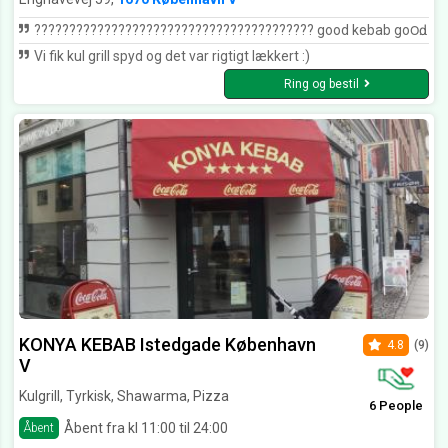
???????????????????????????????????????? good kebab go౦ԁ kEbab???? thats ✔ some good????????kebab right????????there???????????? right✔there ✔✔if i do eat so my self ???? i eat so ???? thats what im talking about right there right there (chorus: ʳᶦᵍʰᵗ ᵗʰᵉʳᵉ) mMMMMᎷМ???? ???????? ????НO0ОଠOOOOOОଠଠOoooᵒᵒᵒᵒᵒᵒᵒᵒᵒ???? ???????? ???? ???? ???? ???? ???? ???? ????????Good kebab
Vi fik kul grill spyd og det var rigtigt lækkert :)
Ring og bestil
KONYA KEBAB Istedgade København
4.8
(9)
V
Kulgrill, Tyrkisk, Shawarma, Pizza
6 People
Åbent fra kl 11:00 til 24:00
Åbent