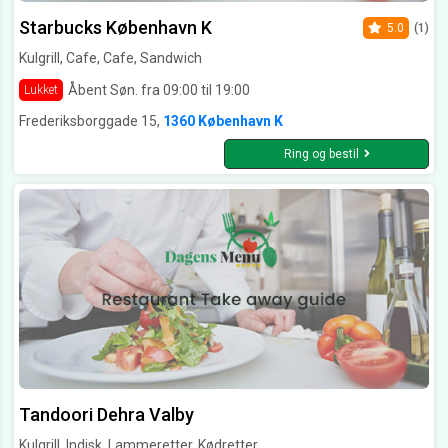
Starbucks København K
5.0
(1)
Kulgrill, Cafe, Cafe, Sandwich
Åbent Søn. fra 09:00 til 19:00
Lukket
Frederiksborggade 15,
1360 København K
Ring og bestil
Tandoori Dehra Valby
Kulgrill, Indisk, Lammeretter, Kødretter