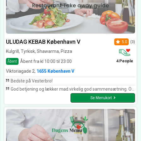
ULUDAG KEBAB København V
5.0
(3)
Kulgrill, Tyrkisk, Shawarma, Pizza
4 People
Åbent fra kl 10:00 til 23:00
Åbent
Viktoriagade 2,
1655 København V
Bedste på Vesterbro!
God betjening og lækker mad.virkelig god sammensætning. Og tilpas størrelse på maden.
Se Menukort