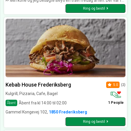
Min kone og jeg besøgte Beyti en travl fredag aften. Der var fyldt med folk, men vi var heldigt at få et lille bord. Betjeningen havde masser af overskud, og vi fik hurtigt vores bestilling. Maden skuffede ikke, og retten med de forskellige kødspid var fantastisk lækker. Det samme var salat og det øvrige tilbehør. Stedet kan stærkt anbefales, hvis
Ring og bestil
Kebab House Frederiksberg
5.0
(2)
Kulgrill, Pizzaria, Cafe, Bagel
1 People
Åbent fra kl 14:00 til 02:00
Åbent
Gammel Kongevej 102,
1850 Frederiksberg
Ring og bestil