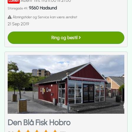
Åbent Tirs. fra 11:00 til 21:00
Lukket
9560 Hadsund
Storegade 49,
Åbningstider og Service kan være ændret
21 Sep 2019
Ring og bestil
Den Blå Fisk Hobro