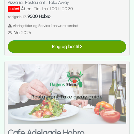
Pizzaria
.
Restaurant
.
Take Away
Åbent Tirs. fra 11:00 til 20:30
Lukket
9500 Hobro
Adelgade 47,
Åbningstider og Service kan være ændret
29 Maj 2026
Ring og bestil
Cafe Adelgade Hobro