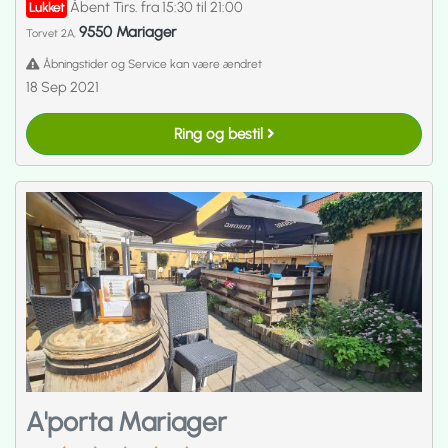
Åbent Tirs. fra 15:30 til 21:00
Lukket
9550 Mariager
Torvet 2A,
Åbningstider og Service kan være ændret
18 Sep 2021
Ring og bestil
A'porta Mariager