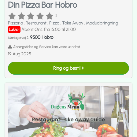
Din Pizza Bar Hobro
[]
Pizzaria
.
Restaurant
.
Pizza
.
Take Away
.
Madudbringning
Åbent Ons. fra 15:00 til 21:00
Lukket
9500 Hobro
Mariagervej 2,
Åbningstider og Service kan være ændret
19 Aug 2025
Ring og bestil