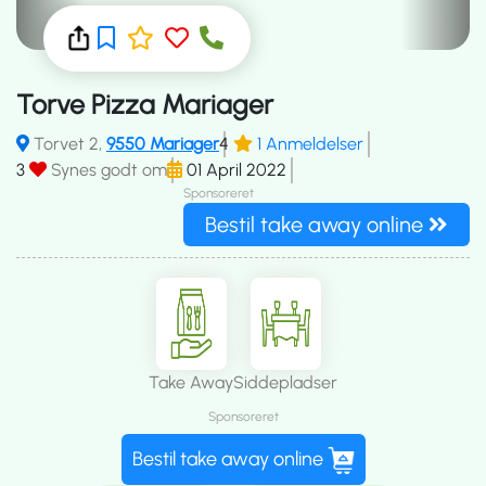
Torve Pizza Mariager
Torvet 2,
9550 Mariager
4
1 Anmeldelser
3
Synes godt om
01 April 2022
Sponsoreret
Bestil take away online
Take Away
Siddepladser
Sponsoreret
Bestil take away online