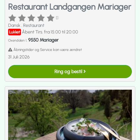
Restaurant Landgangen Mariager
[]
Dansk
.
Restaurant
Åbent Tirs. fra 15:00 til 20:00
Lukket
9550 Mariager
Oxendalen 1,
Åbningstider og Service kan være ændret
31 Juli 2026
Ring og bestil