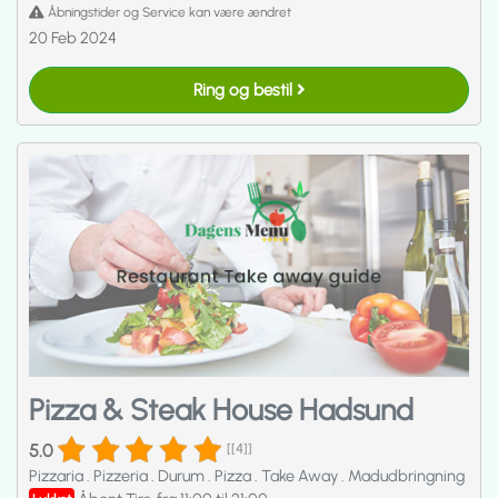
Åbningstider og Service kan være ændret
20 Feb 2024
Ring og bestil
Pizza & Steak House Hadsund
5.0
[[4]]
Pizzaria
.
Pizzeria
.
Durum
.
Pizza
.
Take Away
.
Madudbringning