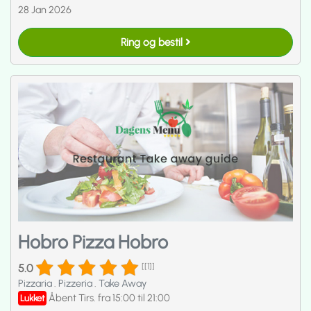
28 Jan 2026
Ring og bestil
Hobro Pizza Hobro
5.0
[[1]]
Pizzaria
.
Pizzeria
.
Take Away
Åbent Tirs. fra 15:00 til 21:00
Lukket