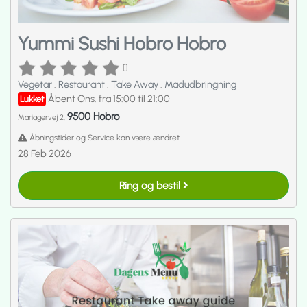
Yummi Sushi Hobro Hobro
[]
Vegetar
.
Restaurant
.
Take Away
.
Madudbringning
Åbent Ons. fra 15:00 til 21:00
Lukket
9500 Hobro
Mariagervej 2,
Åbningstider og Service kan være ændret
28 Feb 2026
Ring og bestil