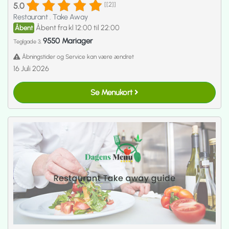
5.0
[[2]]
Restaurant
.
Take Away
Åbent fra kl 12:00 til 22:00
Åbent
9550 Mariager
Teglgade 3,
Åbningstider og Service kan være ændret
16 Juli 2026
Se Menukort