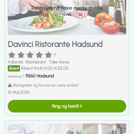
Davinci Ristorante Hadsund
[]
Italiensk
.
Restaurant
.
Take Away
Åbent fra kl 11:00 til 22:00
Åbent
9560 Hadsund
Havnevej 7,
Åbningstider og Service kan være ændret
16 Maj 2026
Ring og bestil