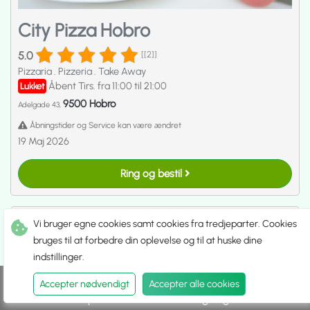
City Pizza Hobro
5.0
[[2]]
Pizzaria
.
Pizzeria
.
Take Away
Åbent Tirs. fra 11:00 til 21:00
Lukket
9500 Hobro
Adelgade 43,
Åbningstider og Service kan være ændret
19 Maj 2026
Ring og bestil
Vi bruger egne cookies samt cookies fra tredjeparter. Cookies
bruges til at forbedre din oplevelse og til at huske dine
indstillinger.
Accepter nødvendigt
Accepter alle cookies
Spis ude
Hent selv
Udbringning