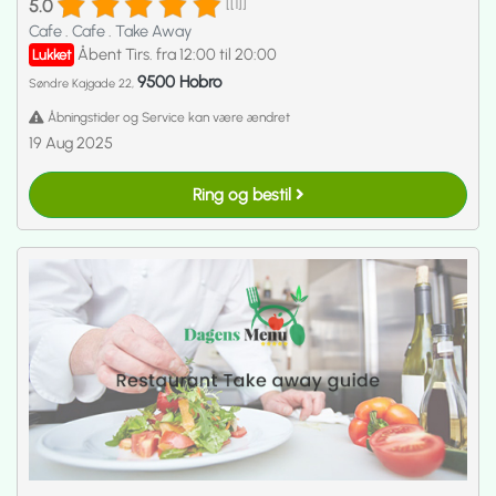
5.0
[[1]]
Cafe
.
Cafe
.
Take Away
Åbent Tirs. fra 12:00 til 20:00
Lukket
9500 Hobro
Søndre Kajgade 22,
Åbningstider og Service kan være ændret
19 Aug 2025
Ring og bestil