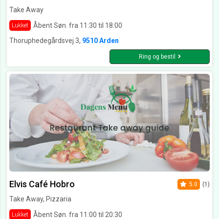
Take Away
Åbent Søn. fra 11:30 til 18:00
Lukket
Thoruphedegårdsvej 3,
9510 Arden
Ring og bestil
Elvis Café Hobro
5.0
(1)
Take Away, Pizzaria
Åbent Søn. fra 11:00 til 20:30
Lukket