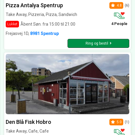
Pizza Antalya Spentrup
4.8
(6)
Take Away, Pizzeria, Pizza, Sandwich
4 People
Åbent Søn. fra 15:00 til 21:00
Lukket
Frejasvej 1D,
8981 Spentrup
Ring og bestil
Den Blå Fisk Hobro
5.0
(1)
Take Away, Cafe, Cafe