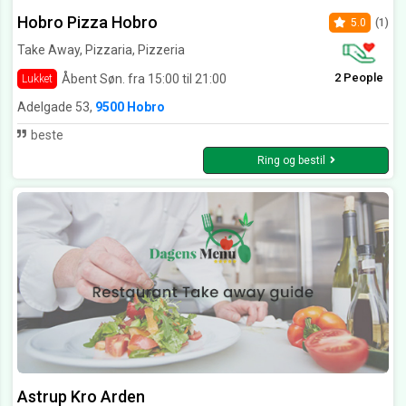
Hobro Pizza Hobro
5.0
(1)
Take Away, Pizzaria, Pizzeria
2 People
Åbent Søn. fra 15:00 til 21:00
Lukket
Adelgade 53,
9500 Hobro
beste
Ring og bestil
Astrup Kro Arden