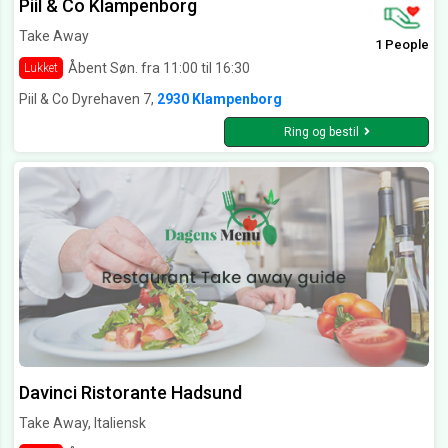
Piil & Co Klampenborg
Take Away
1 People
Åbent Søn. fra 11:00 til 16:30
Lukket
Piil & Co Dyrehaven 7,
2930 Klampenborg
Ring og bestil
Davinci Ristorante Hadsund
Take Away, Italiensk