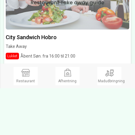
City Sandwich Hobro
Take Away
Åbent Søn. fra 16:00 til 21:00
Lukket
Ostergade 10,
9500 Hobro
Ring og bestil
Restaurant
Afhentning
Madudbringning