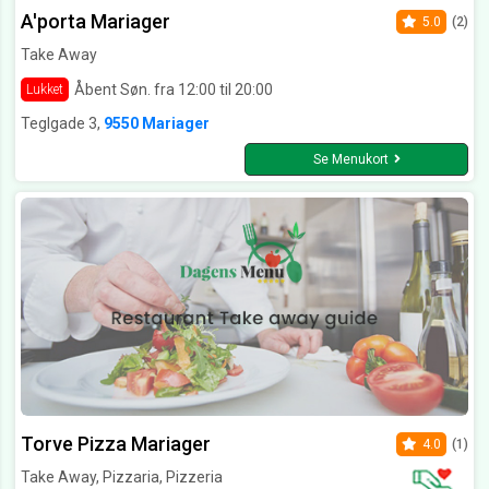
A'porta Mariager
5.0
(2)
Take Away
Åbent Søn. fra 12:00 til 20:00
Lukket
Teglgade 3,
9550 Mariager
Se Menukort
Torve Pizza Mariager
4.0
(1)
Take Away, Pizzaria, Pizzeria