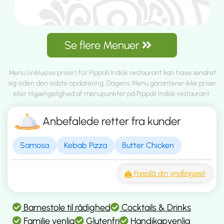
Se flere Menuer
Menu (inklusive priser) for Pippali Indisk restaurant kan have ændret
sig siden den sidste opdatering. Dagens Menu garanterer ikke priser
eller tilgængelighed af menupunkter på Pippali Indisk restaurant.
Anbefalede retter fra kunder
Samosa
Kebab Pizza
Butter Chicken
Foreslå din yndlingsret
Barnestole til rådighed
Cocktails & Drinks
Familie venlig
Glutenfri
Handikapvenlig