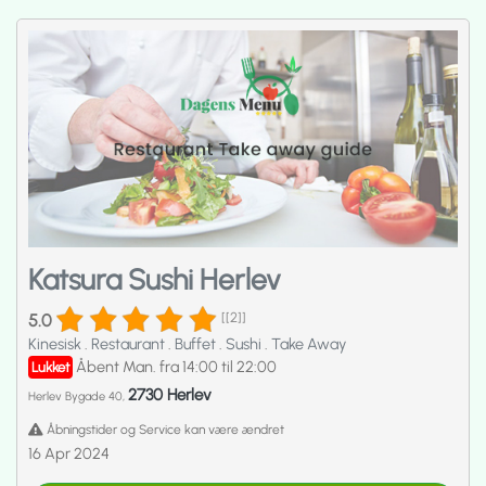
Katsura Sushi Herlev
5.0
[[2]]
Kinesisk
.
Restaurant
.
Buffet
.
Sushi
.
Take Away
Åbent Man. fra 14:00 til 22:00
Lukket
2730 Herlev
Herlev Bygade 40,
Åbningstider og Service kan være ændret
16 Apr 2024