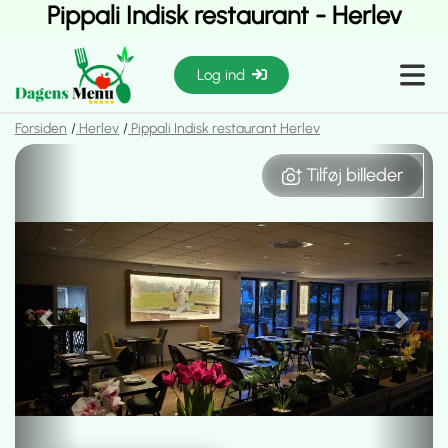
Pippali Indisk restaurant - Herlev
Log ind
Forsiden
Herlev
Pippali Indisk restaurant Herlev
Tilføj billeder
Tilføj billeder
Previous
Next