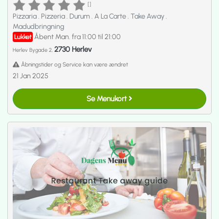
[]
Pizzaria
.
Pizzeria
.
Durum
.
A La Carte
.
Take Away
.
Madudbringning
Åbent Man. fra 11:00 til 21:00
Lukket
2730 Herlev
Herlev Bygade 2,
Åbningstider og Service kan være ændret
21 Jan 2025
Se Menukort