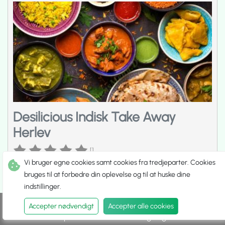
Desilicious Indisk Take Away
Herlev
[]
Indisk
.
Restaurant
.
Lammeretter
.
Gryderetter
.
Take Away
Vi bruger egne cookies samt cookies fra tredjeparter. Cookies
Åbent Man. fra 15:00 til 21:00
Lukket
bruges til at forbedre din oplevelse og til at huske dine
2730 Herlev
indstillinger.
Herlev Hovedgade 104,
Åbningstider og Service kan være ændret
Accepter nødvendigt
Accepter alle cookies
27 Apr 2024
Spis ude
Hent selv
Udbringning