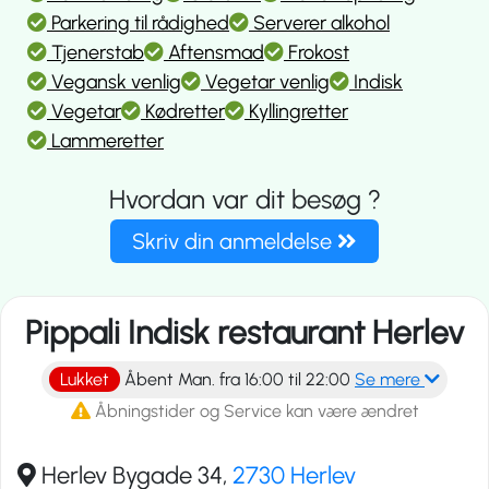
Parkering til rådighed
Serverer alkohol
Tjenerstab
Aftensmad
Frokost
Vegansk venlig
Vegetar venlig
Indisk
Vegetar
Kødretter
Kyllingretter
Lammeretter
Hvordan var dit besøg ?
Skriv din anmeldelse
Pippali Indisk restaurant Herlev
Lukket
Åbent Man. fra 16:00 til 22:00
Se mere
Åbningstider og Service kan være ændret
Herlev Bygade 34,
2730 Herlev