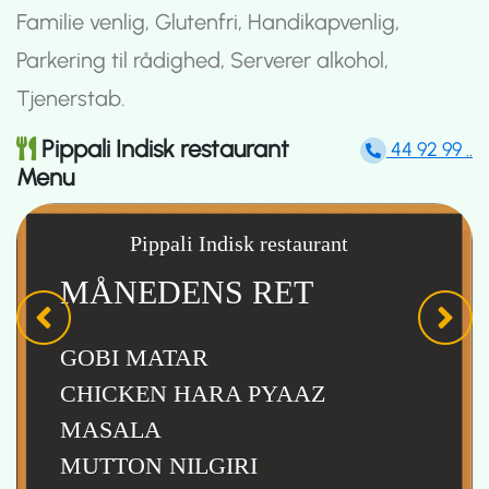
Familie venlig, Glutenfri, Handikapvenlig,
Parkering til rådighed, Serverer alkohol,
Tjenerstab.
Pippali Indisk restaurant
44 92 99 ..
Menu
Pippali Indisk restaurant
MÅNEDENS RET
GOBI MATAR
CHICKEN HARA PYAAZ
MASALA
MUTTON NILGIRI