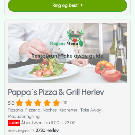
Ring og bestil
Pappa´s Pizza & Grill Herlev
5.0
[[1]]
Pizzaria
.
Pizzeria
.
Nachos
.
Kødretter
.
Take Away
.
Madudbringning
Åbent Man. fra 11:00 til 22:00
Lukket
2730 Herlev
Herlev bygade 27,