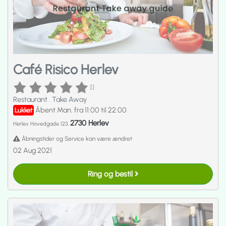
Café Risico Herlev
[]
Restaurant
.
Take Away
Åbent Man. fra 11:00 til 22:00
Lukket
2730 Herlev
Herlev Hovedgade 123,
Åbningstider og Service kan være ændret
02 Aug 2021
Ring og bestil