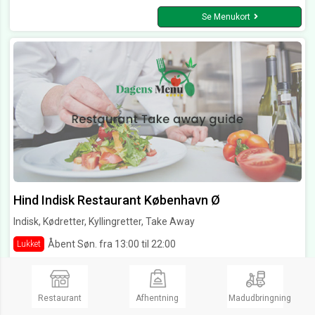
Se Menukort
Hind Indisk Restaurant København Ø
Indisk, Kødretter, Kyllingretter, Take Away
Åbent Søn. fra 13:00 til 22:00
Lukket
Landskronagade 74,
2100 København Ø
Ring og bestil
Restaurant
Afhentning
Madudbringning