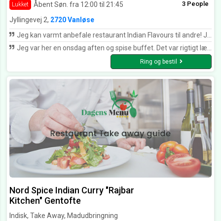
3 People
Åbent Søn. fra 12:00 til 21:45
Lukket
Jyllingevej 2,
2720 Vanløse
Jeg kan varmt anbefale restaurant Indian Flavours til andre! Jeg fik en lækker vegetarret, og prisen var absolut rimelig, man får noget for pengene her! Jeg fik også god betjening af en sød ung kvinde! Alt i alt en god spiseoplevelse, som jeg nok vil prøve igen, for at smage på de mange andre vegetarretter!
Jeg var her en onsdag aften og spise buffet. Det var rigtigt lækkert og efter maden fik jeg en kop chai :) dejligt sted. Der står på døren at det ene lokale lejes ud, men det betyder ikke at restauranten er lukket. Den er åben og lækker.
Ring og bestil
Nord Spice Indian Curry "Rajbar
Kitchen" Gentofte
Indisk, Take Away, Madudbringning