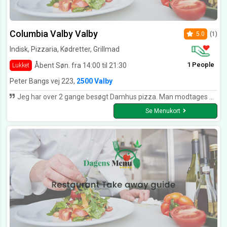
Columbia Valby Valby
5.0
(1)
Indisk, Pizzaria, Kødretter, Grillmad
1 People
Åbent Søn. fra 14:00 til 21:30
Lukket
Peter Bangs vej 223,
2500 Valby
Jeg har over 2 gange besøgt Damhus pizza. Man modtages af venlige medarbejdere. De gør virkelig et godt indtryk. Den ene gang prøvede jeg deres pizza. Bunden er supersprød og velsmagende. Der bliver ikke sparet på råvarene, som er superfriske. Anden gang prøvede jeg en kebab og den smagte også rigtig godt. Stedet er pænt og ryttet. Damhus pizza gør det rigtig godt og fortjener 5 stjerner herfra. Jeg anbefaler stedet.
Se Menukort