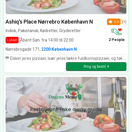
Ashiq's Place Nørrebro København N
5.0
(1)
Indisk, Pakistansk, Kødretter, Gryderetter
2 People
Åbent Søn. fra 14:00 til 22:00
Lukket
Nørrebrogade 171,
2200 København N
Elsker jeres pizzaer, især jeres lækre fuldkornspizzaer, og tak for en venlig betjening. :)
Ring og bestil