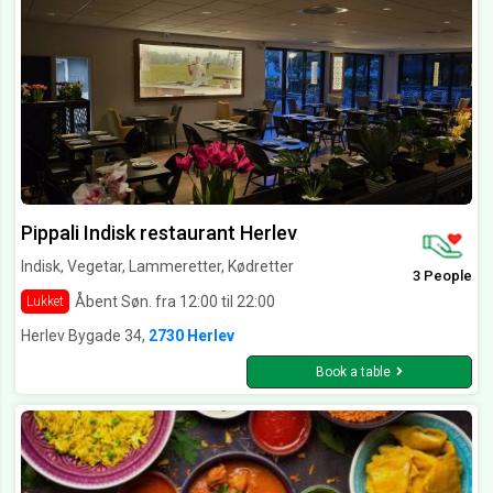
Pippali Indisk restaurant Herlev
Indisk, Vegetar, Lammeretter, Kødretter
3 People
Åbent Søn. fra 12:00 til 22:00
Lukket
Herlev Bygade 34,
2730 Herlev
Book a table