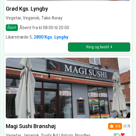
Grød Kgs. Lyngby
Vegetar, Vegansk, Take Away
Åbent fra kl 08:00 til 20:00
Åbent
Likørstræde 5,
2800 Kgs. Lyngby
Ring og bestil
Magi Sushi Brønshøj
4.8
(17)
Vegetar, Japansk, Sushi Ad Libitum, Noodles