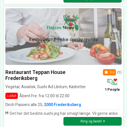
Restaurant Teppan House
5.0
(1)
Frederiksberg
Vegetar, Asiatisk, Sushi Ad Libitum, Kødretter
1 People
Åbent Fre. fra 12:00 til 22:00
Lukket
Dirch Passers alle 25,
2000 Frederiksberg
Det her det bedste sushi jeg har smagt længe. Vil gerne anbefale restauranten til andre????✅
Ring og bestil