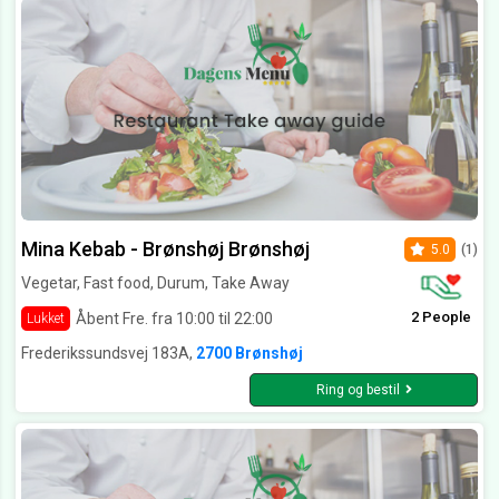
Mina Kebab - Brønshøj Brønshøj
5.0
(1)
Vegetar, Fast food, Durum, Take Away
2 People
Åbent Fre. fra 10:00 til 22:00
Lukket
Frederikssundsvej 183A,
2700 Brønshøj
Ring og bestil