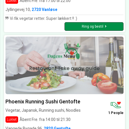
Åbent Fre. fra 17:00 til 22:00
Lukket
Jyllingevej 10,
2720 Vanløse
Vi fik vegetar retter. Super lækkert !! :)
Ring og bestil
Phoenix Running Sushi Gentofte
Vegetar, Japansk, Running sushi, Noodles
1 People
Åbent Fre. fra 14:00 til 21:30
Lukket
Vangede Bygade 96,
2820 Gentofte