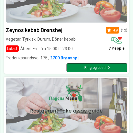
Zeynos kebab Brønshøj
4.9
(12)
Vegetar, Tyrkisk, Durum, Döner kebab
7 People
Åbent Fre. fra 15:00 til 23:00
Lukket
Frederikssundsvej 175 ,
2700 Brønshøj
Ring og bestil