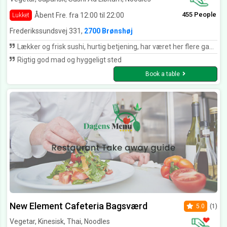
455 People
Åbent Fre. fra 12:00 til 22:00
Lukket
Frederikssundsvej 331,
2700 Brønshøj
Lækker og frisk sushi, hurtig betjening, har været her flere gange, og hver gang som forventet. Kommer helt klart igen
Rigtig god mad og hyggeligt sted
Book a table
New Element Cafeteria Bagsværd
5.0
(1)
Vegetar, Kinesisk, Thai, Noodles