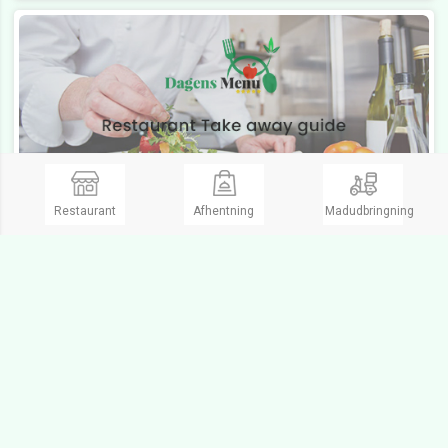
Restaurant
Afhentning
Madudbringning
Burger Grillen København NV
Vegetar, Amerikansk, Kødretter, Nachos
Åbent Fre. fra 13:00 til 22:00
Lukket
Frederikssundsvej 54,
2400 København NV
Ring og bestil