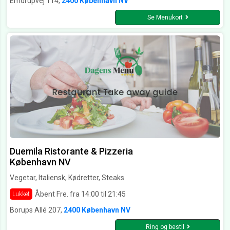
Emdrupvej 114,
2400 København NV
Se Menukort
Duemila Ristorante & Pizzeria
København NV
Vegetar, Italiensk, Kødretter, Steaks
Åbent Fre. fra 14:00 til 21:45
Lukket
Borups Allé 207,
2400 København NV
Ring og bestil