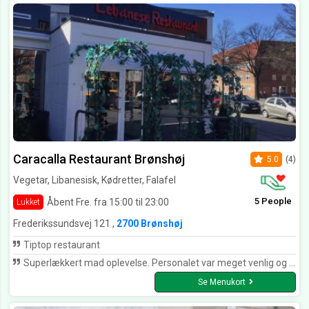
Caracalla Restaurant Brønshøj
5.0
(4)
Vegetar, Libanesisk, Kødretter, Falafel
5 People
Åbent Fre. fra 15:00 til 23:00
Lukket
Frederikssundsvej 121 ,
2700 Brønshøj
Tiptop restaurant
Superlækkert mad oplevelse. Personalet var meget venlig og hjælpsom.
Se Menukort