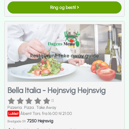
Ring og bestil
Bella Italia - Hejnsvig Hejnsvig
[]
Pizzeria
.
Pizza
.
Take Away
Åbent Tors. fra 16:00 til 21:00
Lukket
7250 Hejnsvig
Bredgade 59,