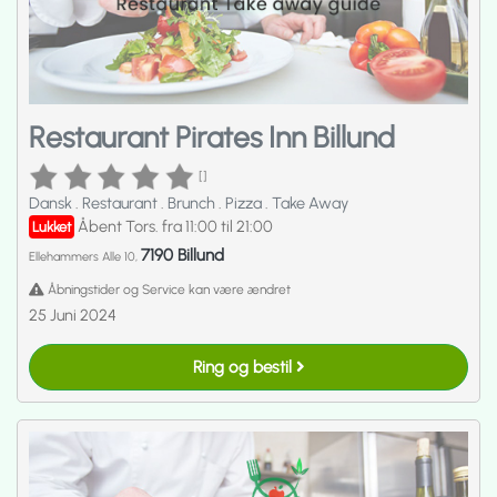
Restaurant Pirates Inn Billund
[]
Dansk
.
Restaurant
.
Brunch
.
Pizza
.
Take Away
Åbent Tors. fra 11:00 til 21:00
Lukket
7190 Billund
Ellehammers Alle 10,
Åbningstider og Service kan være ændret
25 Juni 2024
Ring og bestil