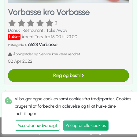
Vorbasse kro Vorbasse
[]
Dansk
.
Restaurant
.
Take Away
Åbent Tors. fra 15:00 til 23:00
Lukket
6623 Vorbasse
Østergade 4,
Åbningstider og Service kan være ændret
02 Apr 2022
Ring og bestil
Vi bruger egne cookies samt cookies fra tredjeparter. Cookies
bruges til at forbedre din oplevelse og til at huske dine
indstillinger.
Accepter nødvendigt
Accepter alle cookies
Spis ude
Hent selv
Udbringning