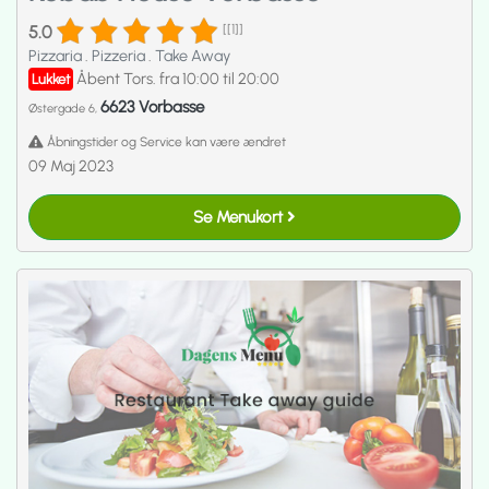
5.0
[[1]]
Pizzaria
.
Pizzeria
.
Take Away
Åbent Tors. fra 10:00 til 20:00
Lukket
6623 Vorbasse
Østergade 6,
Åbningstider og Service kan være ændret
09 Maj 2023
Se Menukort