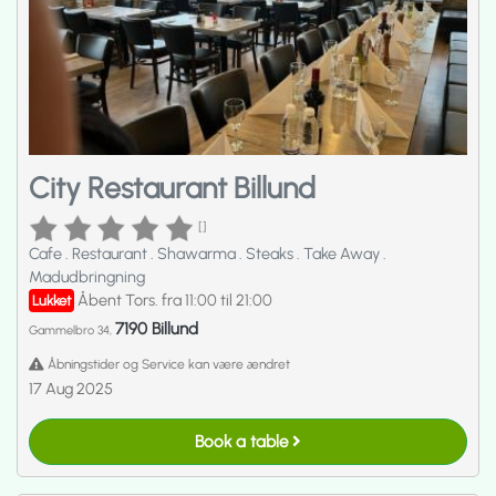
City Restaurant Billund
[]
Cafe
.
Restaurant
.
Shawarma
.
Steaks
.
Take Away
.
Madudbringning
Åbent Tors. fra 11:00 til 21:00
Lukket
7190 Billund
Gammelbro 34,
Åbningstider og Service kan være ændret
17 Aug 2025
Book a table