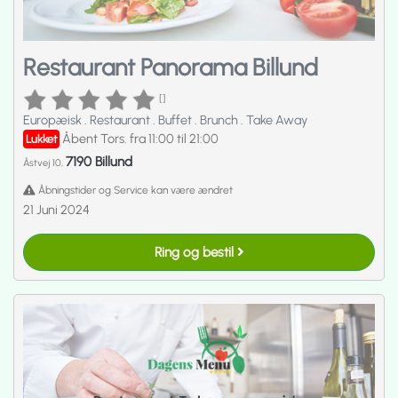
Restaurant Panorama Billund
[]
Europæisk
.
Restaurant
.
Buffet
.
Brunch
.
Take Away
Åbent Tors. fra 11:00 til 21:00
Lukket
7190 Billund
Åstvej 10,
Åbningstider og Service kan være ændret
21 Juni 2024
Ring og bestil