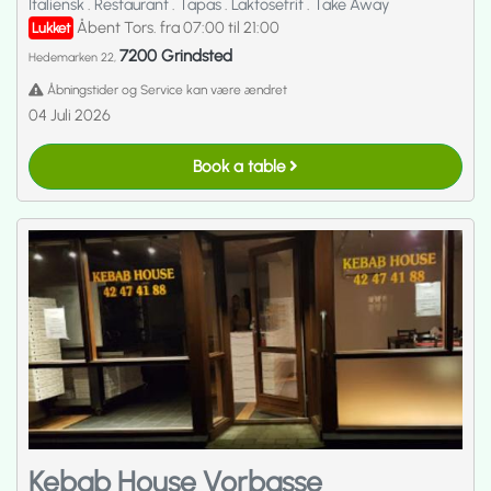
Italiensk
.
Restaurant
.
Tapas
.
Laktosefrit
.
Take Away
Åbent Tors. fra 07:00 til 21:00
Lukket
7200 Grindsted
Hedemarken 22,
Åbningstider og Service kan være ændret
04 Juli 2026
Book a table
Kebab House Vorbasse