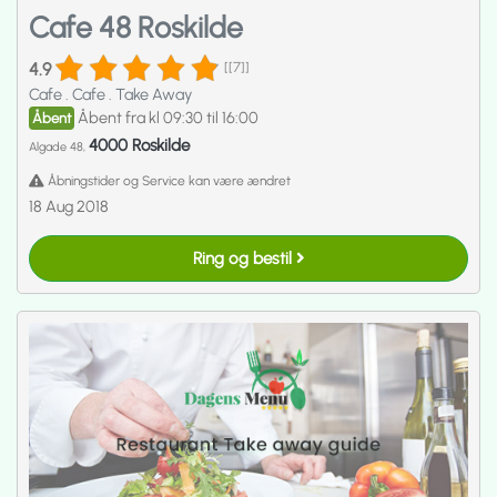
Cafe 48 Roskilde
4.9
[[7]]
Cafe
.
Cafe
.
Take Away
Åbent fra kl 09:30 til 16:00
Åbent
4000 Roskilde
Algade 48,
Åbningstider og Service kan være ændret
18 Aug 2018
Ring og bestil