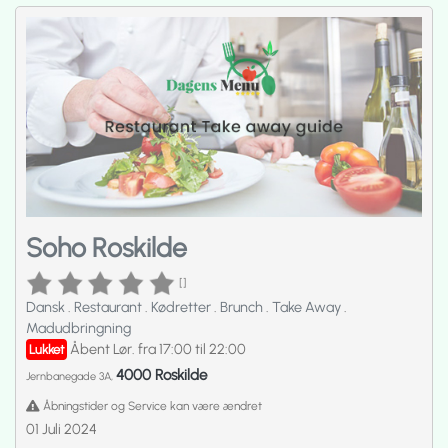
Soho Roskilde
[]
Dansk
.
Restaurant
.
Kødretter
.
Brunch
.
Take Away
.
Madudbringning
Åbent Lør. fra 17:00 til 22:00
Lukket
4000 Roskilde
Jernbanegade 3A,
Åbningstider og Service kan være ændret
01 Juli 2024