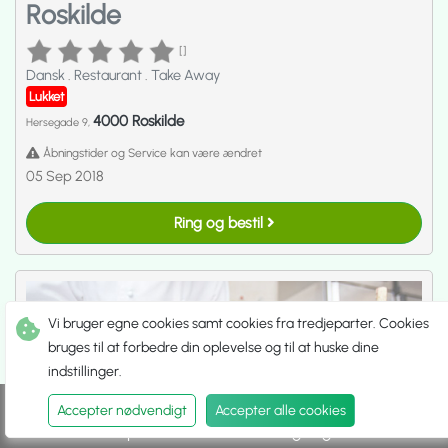
Roskilde
[]
Dansk
.
Restaurant
.
Take Away
Lukket
4000 Roskilde
Hersegade 9,
Åbningstider og Service kan være ændret
05 Sep 2018
Ring og bestil
Vi bruger egne cookies samt cookies fra tredjeparter. Cookies
bruges til at forbedre din oplevelse og til at huske dine
indstillinger.
Accepter nødvendigt
Accepter alle cookies
Spis ude
Hent selv
Udbringning