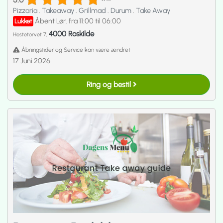
Pizzaria
.
Takeaway
.
Grillmad
.
Durum
.
Take Away
Åbent Lør. fra 11:00 til 06:00
Lukket
4000 Roskilde
Hestetorvet 7,
Åbningstider og Service kan være ændret
17 Juni 2026
Ring og bestil