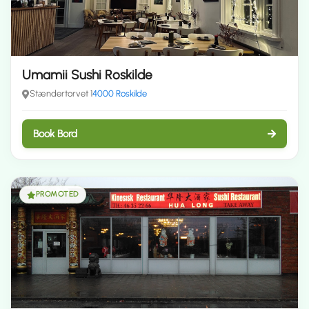
Umamii Sushi Roskilde
Stændertorvet 1
4000 Roskilde
Book Bord
PROMOTED