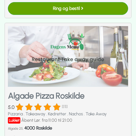
Ring og bestil
Algade Pizza Roskilde
5.0
[[1]]
Pizzaria
.
Takeaway
.
Kødretter
.
Nachos
.
Take Away
Åbent Lør. fra 11:00 til 21:00
Lukket
4000 Roskilde
Algade 25,