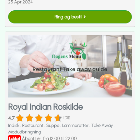
25 Apr 2024
Ring og bestil
Royal Indian Roskilde
4.7
[[3]]
Indisk
.
Restaurant
.
Suppe
.
Lammeretter
.
Take Away
.
Madudbringning
Åbent Lør. fra 12:00 til 22:00
Lukket