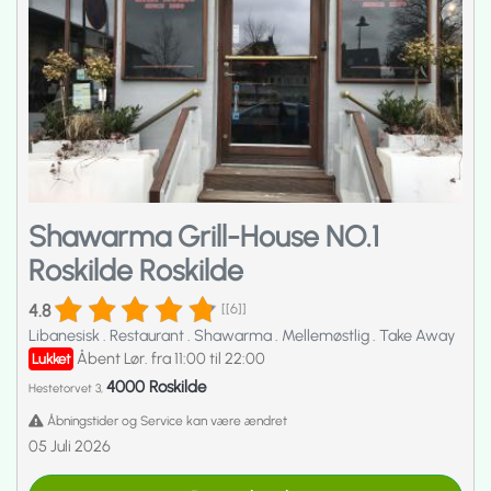
Shawarma Grill-House NO.1
Roskilde Roskilde
4.8
[[6]]
Libanesisk
.
Restaurant
.
Shawarma
.
Mellemøstlig
.
Take Away
Åbent Lør. fra 11:00 til 22:00
Lukket
4000 Roskilde
Hestetorvet 3,
Åbningstider og Service kan være ændret
05 Juli 2026