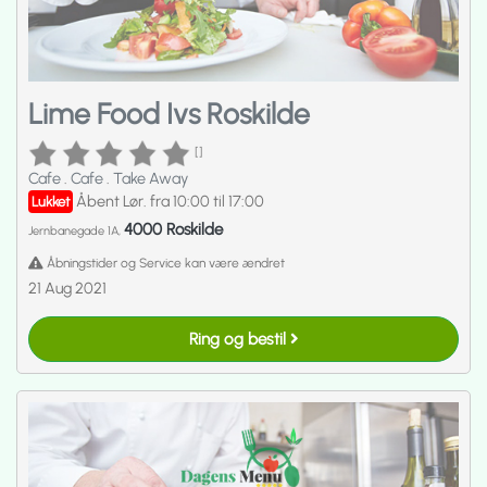
Lime Food Ivs Roskilde
[]
Cafe
.
Cafe
.
Take Away
Åbent Lør. fra 10:00 til 17:00
Lukket
4000 Roskilde
Jernbanegade 1A,
Åbningstider og Service kan være ændret
21 Aug 2021
Ring og bestil