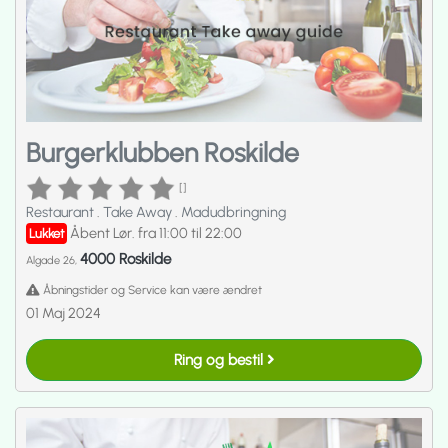
Burgerklubben Roskilde
[]
Restaurant
.
Take Away
.
Madudbringning
Åbent Lør. fra 11:00 til 22:00
Lukket
4000 Roskilde
Algade 26,
Åbningstider og Service kan være ændret
01 Maj 2024
Ring og bestil