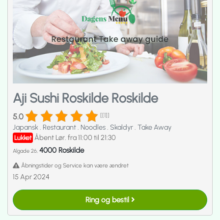
Aji Sushi Roskilde Roskilde
5.0
[[1]]
Japansk
.
Restaurant
.
Noodles
.
Skaldyr
.
Take Away
Åbent Lør. fra 11:00 til 21:30
Lukket
4000 Roskilde
Algade 26,
Åbningstider og Service kan være ændret
15 Apr 2024
Ring og bestil