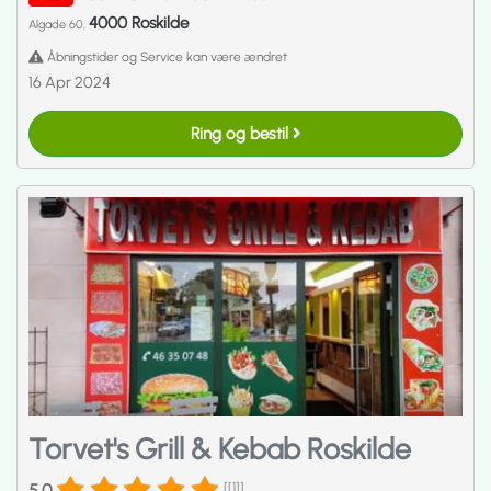
4000 Roskilde
Algade 60,
Åbningstider og Service kan være ændret
16 Apr 2024
Ring og bestil
Torvet's Grill & Kebab Roskilde
5.0
[[1]]