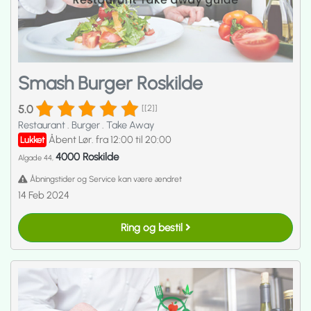
Smash Burger Roskilde
5.0
[[2]]
Restaurant
.
Burger
.
Take Away
Åbent Lør. fra 12:00 til 20:00
Lukket
4000 Roskilde
Algade 44,
Åbningstider og Service kan være ændret
14 Feb 2024
Ring og bestil