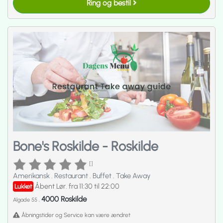
Ring og bestil
Bone's Roskilde - Roskilde
[]
Amerikansk
.
Restaurant
.
Buffet
.
Take Away
Åbent Lør. fra 11:30 til 22:00
Lukket
4000 Roskilde
Algade 55 ,
Åbningstider og Service kan være ændret