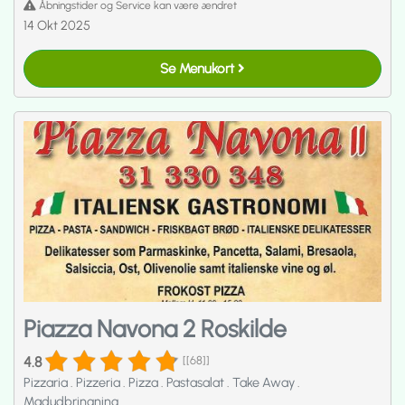
Åbningstider og Service kan være ændret
14 Okt 2025
Se Menukort
Piazza Navona 2 Roskilde
4.8
[[68]]
Pizzaria
.
Pizzeria
.
Pizza
.
Pastasalat
.
Take Away
.
Madudbringning