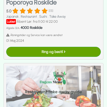
Poporoya Roskilde
5.0
[[1]]
Japansk
.
Restaurant
.
Sushi
.
Take Away
Åbent Lør. fra 11:00 til 22:00
Lukket
4000 Roskilde
Algade 32A,
Åbningstider og Service kan være ændret
01 Maj 2024
Ring og bestil