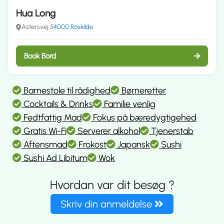
Hua Long
Astersvej 5
4000 Roskilde
Book Bord
Barnestole til rådighed
Børneretter
Cocktails & Drinks
Familie venlig
Fedtfattig Mad
Fokus på bæredygtigehed
Gratis Wi-Fi
Serverer alkohol
Tjenerstab
Aftensmad
Frokost
Japansk
Sushi
Sushi Ad Libitum
Wok
Hvordan var dit besøg ?
Skriv din anmeldelse