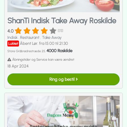
ShanTi Indisk Take Away Roskilde
4.0
[[1]]
Indisk
.
Restaurant
.
Take Away
Åbent Lør. fra 15:00 til 21:30
Lukket
4000 Roskilde
Store Gråbrødrestræde 25,
Åbningstider og Service kan være ændret
18 Apr 2024
Ring og bestil