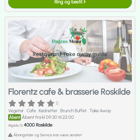
Ring og bestil
Florentz cafe & brasserie Roskilde
[]
Vegetar
.
Cafe
.
Kødretter
.
Brunch Buffet
.
Take Away
Åbent fra kl 09:30 til 22:00
Åbent
4000 Roskilde
Algade 13,
Åbningstider og Service kan være ændret