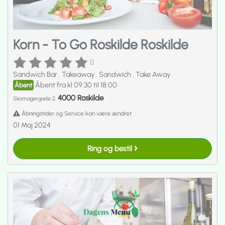
Korn - To Go Roskilde Roskilde
[]
Sandwich Bar
.
Takeaway
.
Sandwich
.
Take Away
Åbent fra kl 09:30 til 18:00
Åbent
4000 Roskilde
Skomagergade 2,
Åbningstider og Service kan være ændret
01 Maj 2024
Ring og bestil