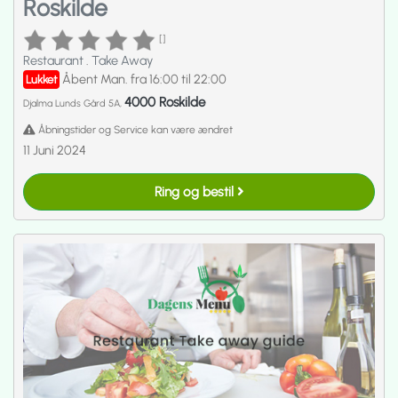
Roskilde
[]
Restaurant
.
Take Away
Åbent Man. fra 16:00 til 22:00
Lukket
4000 Roskilde
Djalma Lunds Gård 5A,
Åbningstider og Service kan være ændret
11 Juni 2024
Ring og bestil