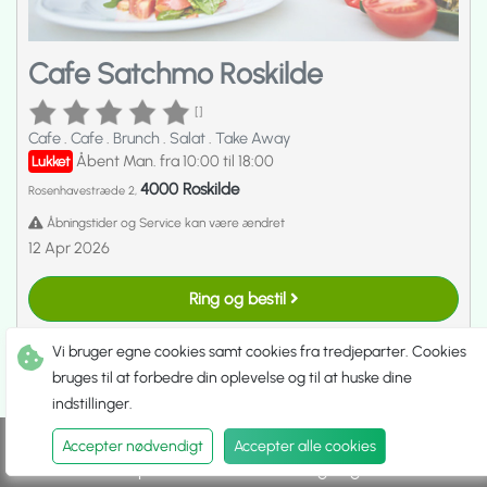
Cafe Satchmo Roskilde
[]
Cafe
.
Cafe
.
Brunch
.
Salat
.
Take Away
Åbent Man. fra 10:00 til 18:00
Lukket
4000 Roskilde
Rosenhavestræde 2,
Åbningstider og Service kan være ændret
12 Apr 2026
Ring og bestil
Vi bruger egne cookies samt cookies fra tredjeparter. Cookies
bruges til at forbedre din oplevelse og til at huske dine
indstillinger.
Accepter nødvendigt
Accepter alle cookies
Spis ude
Hent selv
Udbringning