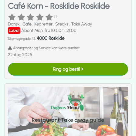
Café Korn - Roskilde Roskilde
[]
Dansk
.
Cafe
.
Kødretter
.
Steaks
.
Take Away
Åbent Man. fra 10:00 til 21:00
Lukket
4000 Roskilde
Skomagergade 42,
Åbningstider og Service kan være ændret
22 Aug 2025
Ring og bestil