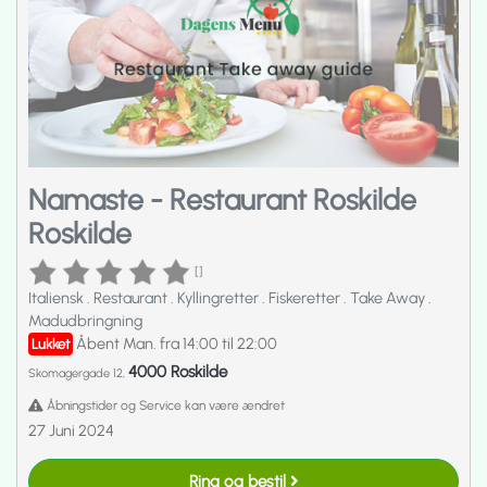
Namaste - Restaurant Roskilde
Roskilde
[]
Italiensk
.
Restaurant
.
Kyllingretter
.
Fiskeretter
.
Take Away
.
Madudbringning
Åbent Man. fra 14:00 til 22:00
Lukket
4000 Roskilde
Skomagergade 12,
Åbningstider og Service kan være ændret
27 Juni 2024
Ring og bestil