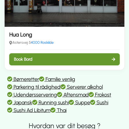
Hua Long
Astersvej 5
4000 Roskilde
Book Bord
Børneretter
Familie venlig
Parkering til rådighed
Serverer alkohol
Udendørsservering
Aftensmad
Frokost
Japansk
Running sushi
Suppe
Sushi
Sushi Ad Libitum
Thai
Hvordan var dit besøg ?