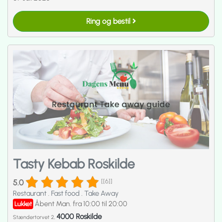
Ring og bestil
Tasty Kebab Roskilde
5.0
[[6]]
Restaurant
.
Fast food
.
Take Away
Åbent Man. fra 10:00 til 20:00
Lukket
4000 Roskilde
Stændertorvet 2,