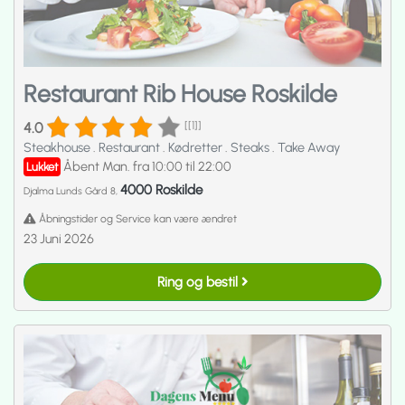
Restaurant Rib House Roskilde
4.0
[[1]]
Steakhouse
.
Restaurant
.
Kødretter
.
Steaks
.
Take Away
Åbent Man. fra 10:00 til 22:00
Lukket
4000 Roskilde
Djalma Lunds Gård 8,
Åbningstider og Service kan være ændret
23 Juni 2026
Ring og bestil