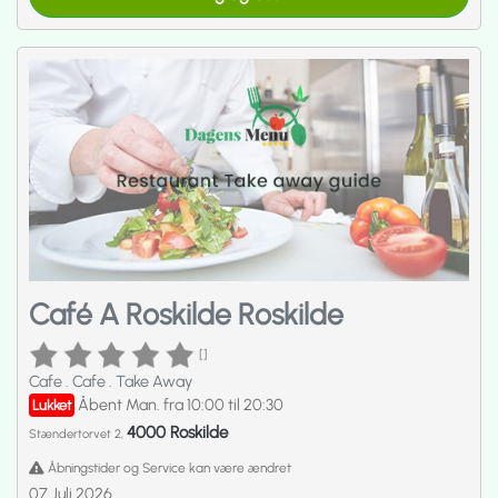
Café A Roskilde Roskilde
[]
Cafe
.
Cafe
.
Take Away
Åbent Man. fra 10:00 til 20:30
Lukket
4000 Roskilde
Stændertorvet 2,
Åbningstider og Service kan være ændret
07 Juli 2026