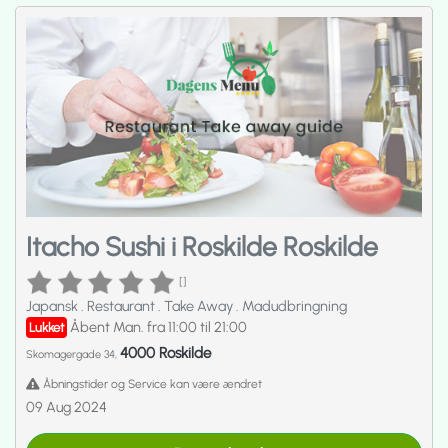
Itacho Sushi i Roskilde Roskilde
[]
Japansk
.
Restaurant
.
Take Away
.
Madudbringning
Åbent Man. fra 11:00 til 21:00
Lukket
4000 Roskilde
Skomagergade 34,
Åbningstider og Service kan være ændret
09 Aug 2024