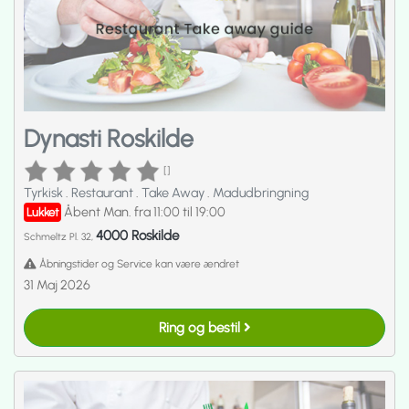
Dynasti Roskilde
[]
Tyrkisk
.
Restaurant
.
Take Away
.
Madudbringning
Åbent Man. fra 11:00 til 19:00
Lukket
4000 Roskilde
Schmeltz Pl. 32,
Åbningstider og Service kan være ændret
31 Maj 2026
Ring og bestil