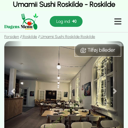
Umamii Sushi Roskilde - Roskilde
Log ind
Forsiden
Roskilde
Umamii Sushi Roskilde Roskilde
Tilføj billeder
Tilføj billeder
Previous
Next