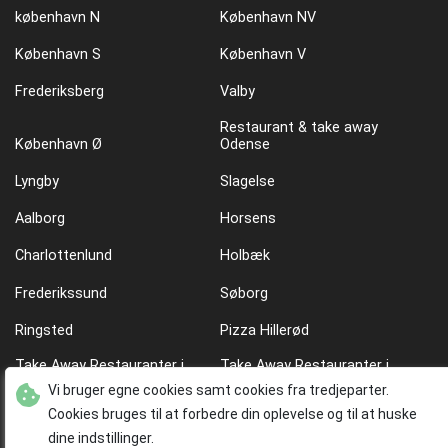
københavn N
København NV
København S
København V
Frederiksberg
Valby
Restaurant & take away
København Ø
Odense
Lyngby
Slagelse
Aalborg
Horsens
Charlottenlund
Holbæk
Frederikssund
Søborg
Ringsted
Pizza Hillerød
Take Away Restauranter i
Take Away Restauranter i
København Ø
København N
Vi bruger egne cookies samt cookies fra tredjeparter.
Cookies bruges til at forbedre din oplevelse og til at huske
Dansk mad i København
Pizza Take away i københavn
dine indstillinger.