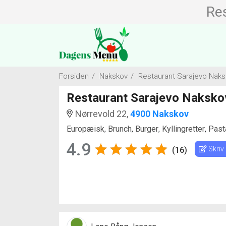
Re
Forsiden
/
Nakskov
/
Restaurant Sarajevo Naks
Restaurant Sarajevo Naksko
Nørrevold 22,
4900 Nakskov
Europæisk
Brunch
Burger
Kyllingretter
Past
,
,
,
,
4.9
Skriv
(16)