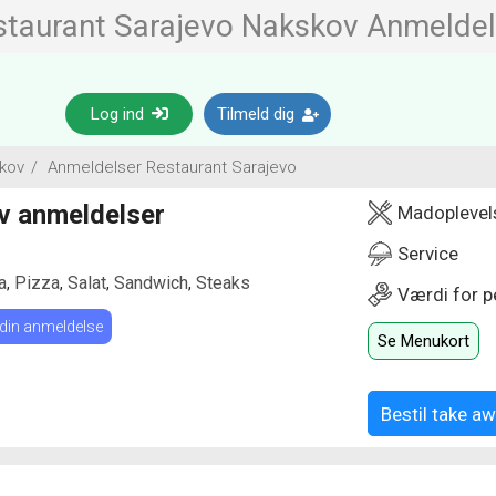
staurant Sarajevo Nakskov Anmeldel
Log ind
Tilmeld dig
kov
/
Anmeldelser Restaurant Sarajevo
v anmeldelser
Madoplevel
Service
a
Pizza
Salat
Sandwich
Steaks
,
,
,
,
Værdi for 
 din anmeldelse
Se Menukort
Bestil take a