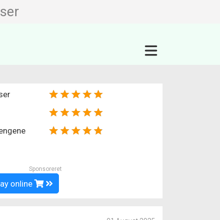
ser
ser
pengene
Sponsoreret
way online