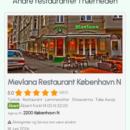
Andre restauranter i nærheden
Mevlana Restaurant København N
5.0
[[80]]
Tyrkisk
.
Restaurant
.
Lammeretter
.
Shawarma
.
Take Away
Åbent fra kl 14:00 til 22:00
Åbent
2200 København N
Jagtvej 119,
Åbningstider og Service kan være ændret
18 Juni 2026