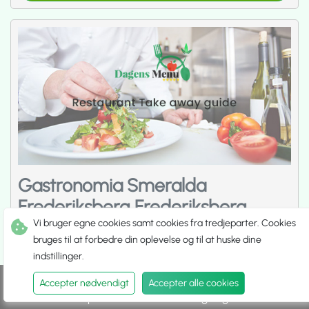
Gastronomia Smeralda
Frederiksberg Frederiksberg
Vi bruger egne cookies samt cookies fra tredjeparter. Cookies
[]
bruges til at forbedre din oplevelse og til at huske dine
Restaurant
indstillinger.
Åbent fra kl 11:00 til 21:00
Åbent
2000 Frederiksberg
Peter Bangs Vej 97,
Accepter nødvendigt
Accepter alle cookies
Spis ude
Hent selv
Udbringning
Åbningstider og Service kan være ændret