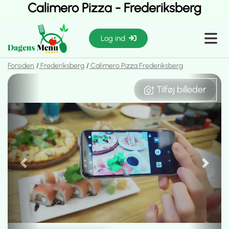
Calimero Pizza - Frederiksberg
Log ind
Forsiden
Frederiksberg
Calimero Pizza Frederiksberg
Previous
Next
Tilføj billeder
Tilføj billeder
Previous
Next