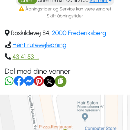
Åbent
Åbent fra kl 11:00 til 21:00
Se mere
Åbningstider og Service kan være ændret
Skift åbningstider
Roskildevej 84,
2000 Frederiksberg
Hent rutevejledning
43 41 53
...
Del med dine venner