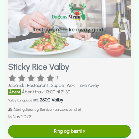
Sticky Rice Valby
[]
Japansk
.
Restaurant
.
Suppe
.
Wok
.
Take Away
Åbent fra kl 13:00 til 21:30
Åbent
2500 Valby
Valby Langgade 180,
Åbningstider og Service kan være ændret
15 Nov 2022
Ring og bestil