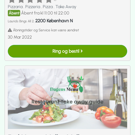
Pizzaria
.
Pizzeria
.
Pizza
.
Take Away
Åbent fra kl 11:00 til 22:00
Åbent
2200 København N
Laurids Bings All 2,
Åbningstider og Service kan være ændret
30 Mar 2022
Ring og bestil