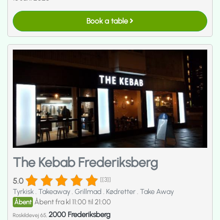
Book a table
The Kebab Frederiksberg
5.0
[[3]]
Tyrkisk
.
Takeaway
.
Grillmad
.
Kødretter
.
Take Away
Åbent fra kl 11:00 til 21:00
Åbent
2000 Frederiksberg
Roskildevej 65,