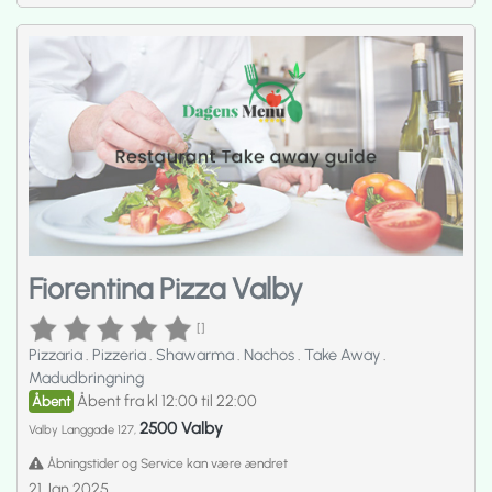
Fiorentina Pizza Valby
[]
Pizzaria
.
Pizzeria
.
Shawarma
.
Nachos
.
Take Away
.
Madudbringning
Åbent fra kl 12:00 til 22:00
Åbent
2500 Valby
Valby Langgade 127,
Åbningstider og Service kan være ændret
21 Jan 2025