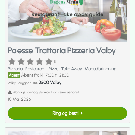
Po'esse Trattoria Pizzeria Valby
[]
Pizzaria
.
Restaurant
.
Pizza
.
Take Away
.
Madudbringning
Åbent fra kl 17:00 til 21:00
Åbent
2500 Valby
Valby Langgade 180,
Åbningstider og Service kan være ændret
10 Mar 2026
Ring og bestil