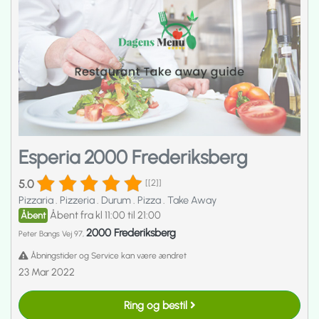
Esperia 2000 Frederiksberg
5.0
[[2]]
Pizzaria
.
Pizzeria
.
Durum
.
Pizza
.
Take Away
Åbent fra kl 11:00 til 21:00
Åbent
2000 Frederiksberg
Peter Bangs Vej 97,
Åbningstider og Service kan være ændret
23 Mar 2022
Ring og bestil