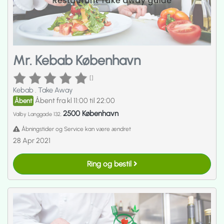
Mr. Kebab København
[]
Kebab
.
Take Away
Åbent fra kl 11:00 til 22:00
Åbent
2500 København
Valby Langgade 132,
Åbningstider og Service kan være ændret
28 Apr 2021
Ring og bestil