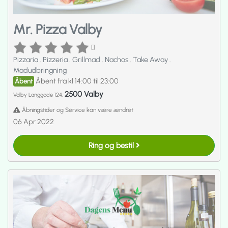
Mr. Pizza Valby
[]
Pizzaria
.
Pizzeria
.
Grillmad
.
Nachos
.
Take Away
.
Madudbringning
Åbent fra kl 14:00 til 23:00
Åbent
2500 Valby
Valby Langgade 124,
Åbningstider og Service kan være ændret
06 Apr 2022
Ring og bestil