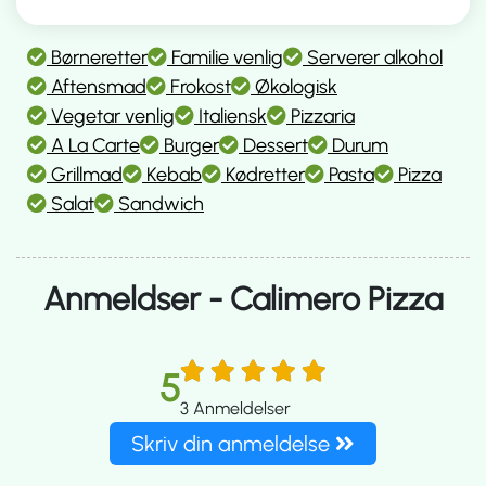
Børneretter
Familie venlig
Serverer alkohol
Aftensmad
Frokost
Økologisk
Vegetar venlig
Italiensk
Pizzaria
A La Carte
Burger
Dessert
Durum
Grillmad
Kebab
Kødretter
Pasta
Pizza
Salat
Sandwich
Anmeldser - Calimero Pizza
5
3
Anmeldelser
Skriv din anmeldelse