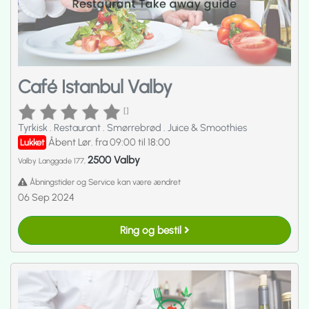
Café Istanbul Valby
[]
Tyrkisk
.
Restaurant
.
Smørrebrød
.
Juice & Smoothies
Åbent Lør. fra 09:00 til 18:00
Lukket
2500 Valby
Valby Langgade 177,
Åbningstider og Service kan være ændret
06 Sep 2024
Ring og bestil