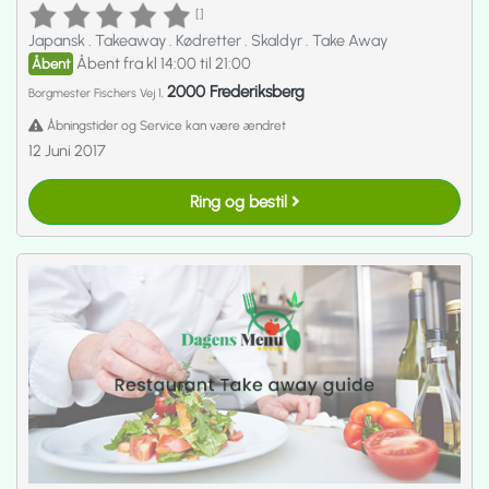
[]
Japansk
.
Takeaway
.
Kødretter
.
Skaldyr
.
Take Away
Åbent fra kl 14:00 til 21:00
Åbent
2000 Frederiksberg
Borgmester Fischers Vej 1,
Åbningstider og Service kan være ændret
12 Juni 2017
Ring og bestil