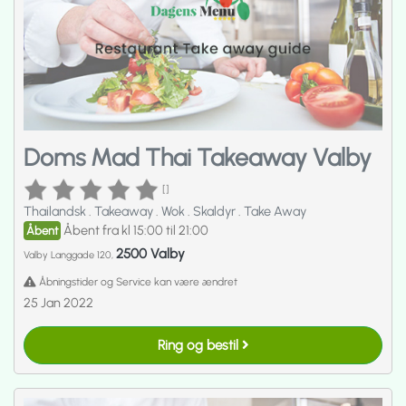
Doms Mad Thai Takeaway Valby
[]
Thailandsk
.
Takeaway
.
Wok
.
Skaldyr
.
Take Away
Åbent fra kl 15:00 til 21:00
Åbent
2500 Valby
Valby Langgade 120,
Åbningstider og Service kan være ændret
25 Jan 2022
Ring og bestil