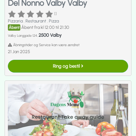
Del Nonno Valby Valby
[]
Pizzaria
.
Restaurant
.
Pizza
Åbent fra kl 12:00 til 21:30
Åbent
2500 Valby
Valby Langgade 124,
Åbningstider og Service kan være ændret
21 Jan 2025
Ring og bestil