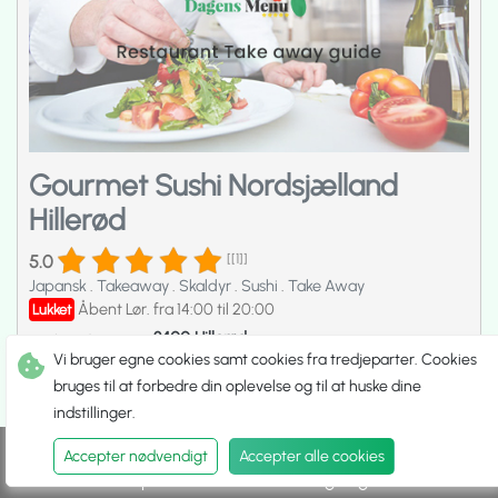
Gourmet Sushi Nordsjælland
Hillerød
5.0
[[1]]
Japansk
.
Takeaway
.
Skaldyr
.
Sushi
.
Take Away
Åbent Lør. fra 14:00 til 20:00
Lukket
3400 Hillerød
Søndrejernbanevej 3B,
Vi bruger egne cookies samt cookies fra tredjeparter. Cookies
Åbningstider og Service kan være ændret
bruges til at forbedre din oplevelse og til at huske dine
22 Apr 2025
indstillinger.
Se Menukort
Accepter nødvendigt
Accepter alle cookies
Spis ude
Hent selv
Udbringning