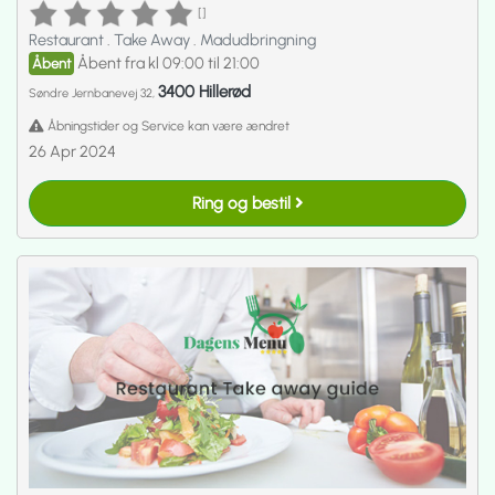
[]
Restaurant
.
Take Away
.
Madudbringning
Åbent fra kl 09:00 til 21:00
Åbent
3400 Hillerød
Søndre Jernbanevej 32,
Åbningstider og Service kan være ændret
26 Apr 2024
Ring og bestil