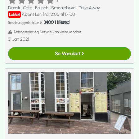
[]
Dansk
.
Cafe
.
Brunch
.
Smørrebrød
.
Take Away
Åbent Lør. fra 12:00 til 17:00
Lukket
3400 Hillerød
Rendelæggerbakken 2,
Åbningstider og Service kan være ændret
31 Jan 2021
Se Menukort