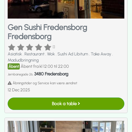
Gen Sushi Fredensborg
Fredensborg
[]
Asiatisk
.
Restaurant
.
Wok
.
Sushi Ad Libitum
.
Take Away
.
Madudbringning
Åbent fra kl 12:00 til 22:00
Åbent
3480 Fredensborg
Jernbanegade 26,
Åbningstider og Service kan være ændret
12 Dec 2025
Book a table