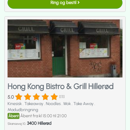
Ring og bestil
Hong Kong Bistro & Grill Hillerød
5.0
[[1]]
Kinesisk
.
Takeaway
.
Noodles
.
Wok
.
Take Away
.
Madudbringning
Åbent fra kl 15:00 til 21:00
Åbent
3400 Hillerød
Skansevej 10,