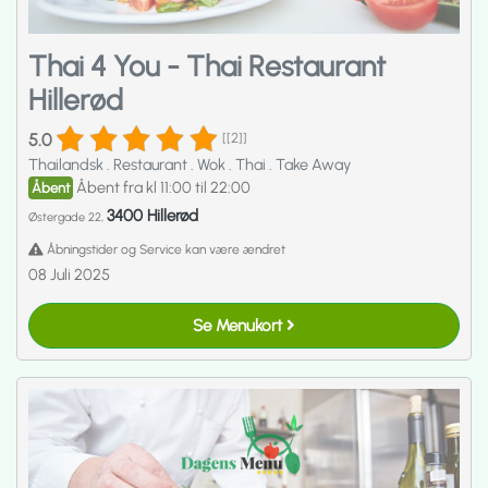
Thai 4 You - Thai Restaurant
Hillerød
5.0
[[2]]
Thailandsk
.
Restaurant
.
Wok
.
Thai
.
Take Away
Åbent fra kl 11:00 til 22:00
Åbent
3400 Hillerød
Østergade 22,
Åbningstider og Service kan være ændret
08 Juli 2025
Se Menukort