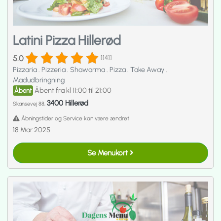
Latini Pizza Hillerød
5.0
[[4]]
Pizzaria
.
Pizzeria
.
Shawarma
.
Pizza
.
Take Away
.
Madudbringning
Åbent fra kl 11:00 til 21:00
Åbent
3400 Hillerød
Skansevej 88,
Åbningstider og Service kan være ændret
18 Mar 2025
Se Menukort