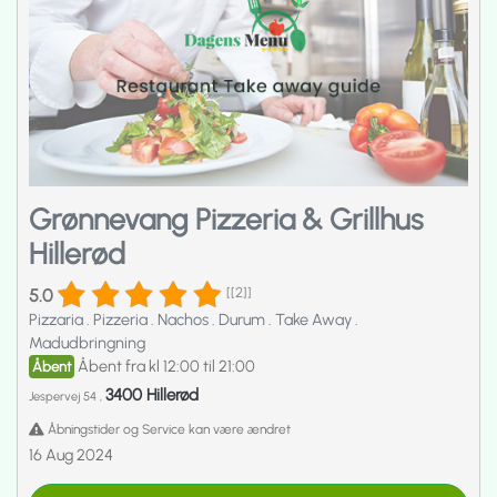
Grønnevang Pizzeria & Grillhus
Hillerød
5.0
[[2]]
Pizzaria
.
Pizzeria
.
Nachos
.
Durum
.
Take Away
.
Madudbringning
Åbent fra kl 12:00 til 21:00
Åbent
3400 Hillerød
Jespervej 54 ,
Åbningstider og Service kan være ændret
16 Aug 2024