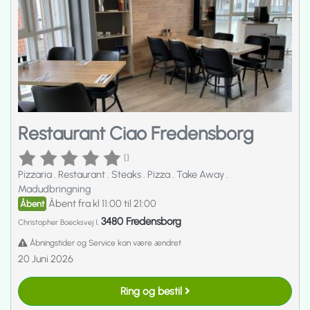
Restaurant Ciao Fredensborg
[]
Pizzaria
.
Restaurant
.
Steaks
.
Pizza
.
Take Away
.
Madudbringning
Åbent fra kl 11:00 til 21:00
Åbent
3480 Fredensborg
Christopher Boecksvej 1,
Åbningstider og Service kan være ændret
20 Juni 2026
Ring og bestil