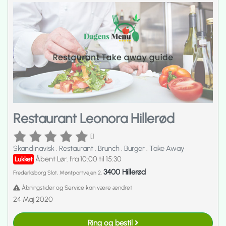
Restaurant Leonora Hillerød
[]
Skandinavisk
.
Restaurant
.
Brunch
.
Burger
.
Take Away
Åbent Lør. fra 10:00 til 15:30
Lukket
3400 Hillerød
Frederksborg Slot, Møntportvejen 2,
Åbningstider og Service kan være ændret
24 Maj 2020
Ring og bestil