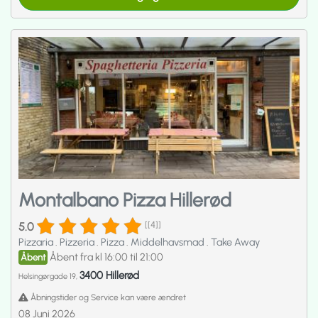
Montalbano Pizza Hillerød
5.0
[[4]]
Pizzaria
.
Pizzeria
.
Pizza
.
Middelhavsmad
.
Take Away
Åbent fra kl 16:00 til 21:00
Åbent
3400 Hillerød
Helsingørgade 19,
Åbningstider og Service kan være ændret
08 Juni 2026