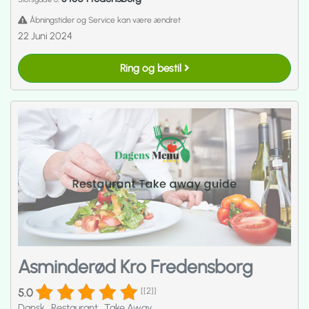
Åbningstider og Service kan være ændret
22 Juni 2024
Ring og bestil
Asminderød Kro Fredensborg
5.0
[[2]]
Dansk
.
Restaurant
.
Take Away