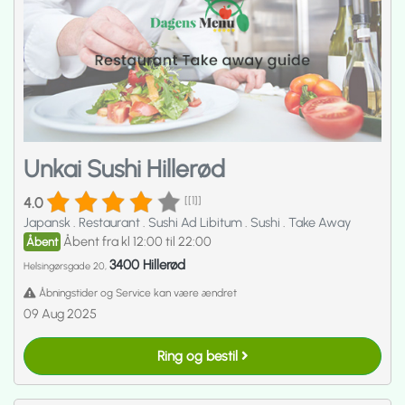
Unkai Sushi Hillerød
4.0
[[1]]
Japansk
.
Restaurant
.
Sushi Ad Libitum
.
Sushi
.
Take Away
Åbent fra kl 12:00 til 22:00
Åbent
3400 Hillerød
Helsingørsgade 20,
Åbningstider og Service kan være ændret
09 Aug 2025
Ring og bestil