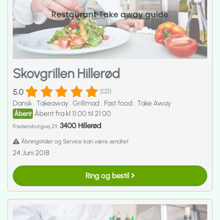
Skovgrillen Hillerød
5.0
[[2]]
Dansk
.
Takeaway
.
Grillmad
.
Fast food
.
Take Away
Åbent fra kl 11:00 til 21:00
Åbent
3400 Hillerød
Fredensborgvej 29,
Åbningstider og Service kan være ændret
24 Juni 2018
Ring og bestil