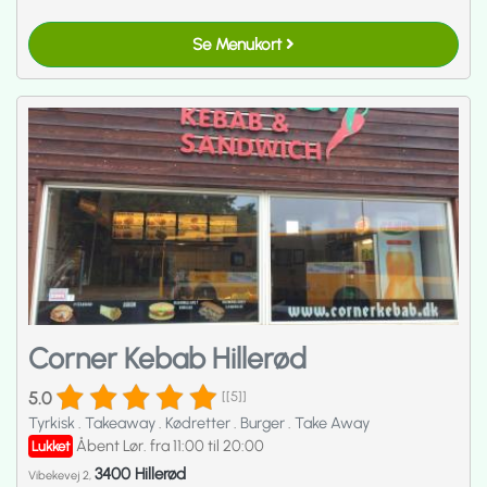
Se Menukort
Corner Kebab Hillerød
5.0
[[5]]
Tyrkisk
.
Takeaway
.
Kødretter
.
Burger
.
Take Away
Åbent Lør. fra 11:00 til 20:00
Lukket
3400 Hillerød
Vibekevej 2,