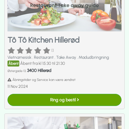
Tô Tô Kitchen Hillerød
[]
Vietnamesisk
.
Restaurant
.
Take Away
.
Madudbringning
Åbent fra kl 15:30 til 21:30
Åbent
3400 Hillerød
Østergade 13,
Åbningstider og Service kan være ændret
11 Nov 2024
Ring og bestil