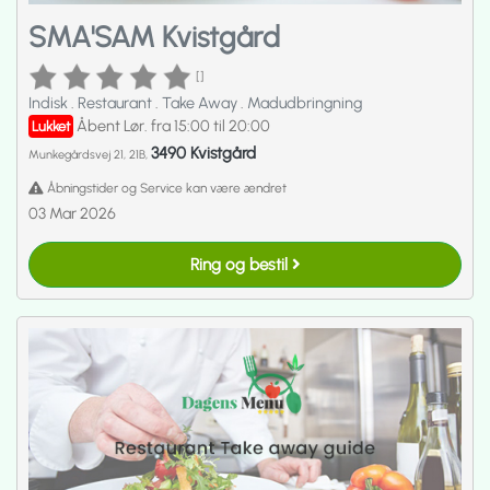
SMA'SAM Kvistgård
[]
Indisk
.
Restaurant
.
Take Away
.
Madudbringning
Åbent Lør. fra 15:00 til 20:00
Lukket
3490 Kvistgård
Munkegårdsvej 21, 21B,
Åbningstider og Service kan være ændret
03 Mar 2026
Ring og bestil