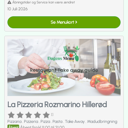
Åbningstider og Service kan være ændret
10 Juli 2026
Se Menukort
La Pizzeria Rozmarino Hillerød
[]
Pizzaria
.
Pizzeria
.
Pizza
.
Pasta
.
Take Away
.
Madudbringning
Åbent fra kl 11:00 til 21:00
Åbent