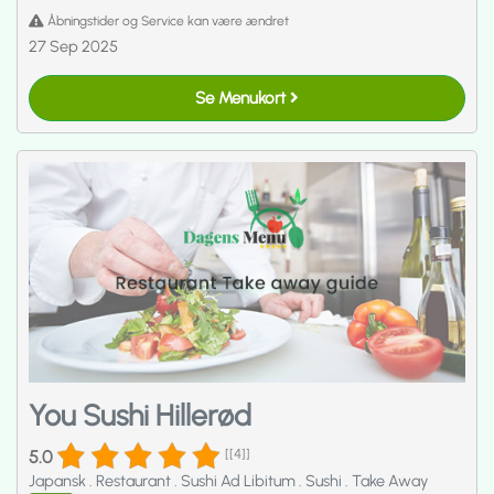
Åbningstider og Service kan være ændret
27 Sep 2025
Se Menukort
You Sushi Hillerød
5.0
[[4]]
Japansk
.
Restaurant
.
Sushi Ad Libitum
.
Sushi
.
Take Away