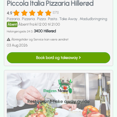
Piccola Italia Pizzaria Hillerød
4.9
[[7]]
Pizzaria
.
Pizzeria
.
Pizza
.
Pasta
.
Take Away
.
Madudbringning
Åbent fra kl 12:00 til 21:00
Åbent
3400 Hillerød
Helsingørsgade 24 D,
Åbningstider og Service kan være ændret
03 Aug 2026
Book bord og takeaway