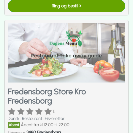
Ring og bestil
Fredensborg Store Kro
Fredensborg
[]
Dansk
.
Restaurant
.
Fiskeretter
Åbent fra kl 12:00 til 22:00
Åbent
3480 Fredensborg
Slotsgade 6,