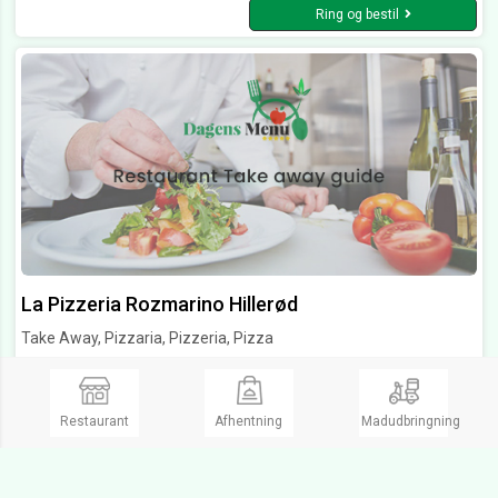
Ring og bestil
La Pizzeria Rozmarino Hillerød
Take Away, Pizzaria, Pizzeria, Pizza
Åbent fra kl 11:00 til 21:00
Åbent
Skansevej 29,
3400 Hillerød
Restaurant
Afhentning
Madudbringning
Ring og bestil