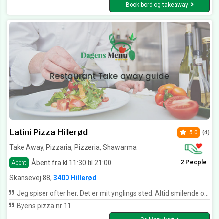
Book bord og takeaway
Latini Pizza Hillerød
5.0
(4)
Take Away, Pizzaria, Pizzeria, Shawarma
2 People
Åbent fra kl 11:30 til 21:00
Åbent
Skansevej 88,
3400 Hillerød
Jeg spiser ofter her. Det er mit ynglings sted. Altid smilende og glade betjening
Byens pızza nr 11