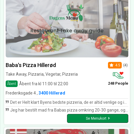
Baba's Pizza Hillerød
4.5
(4)
Take Away, Pizzaria, Vegetar, Pizzeria
248 People
Åbent fra kl 11:00 til 22:00
Åbent
Frederiksgade 4 ,
3400 Hillerød
Det er Helt klart Byens bedste pizzeria, de er altid venlige og imødekommende der er God service, det er hurtige til at bringe maden ud, maden smager godt. jeg ville anbefalede det til ander.
Jeg har bestilt mad fra Babas pizza omkring 20-30 gange, og jeg er tilfreds 8 ud af 10 gange,,, da jeg er en af de kunder som bestiller på de dage/tidspunkter hvor der er rigtig travlt,, og laver også engang imellem bestillinger som er vedhæftede med specifikt leverings tidspunkt, her kan jeg godt forstå der kan ske fejl. Det er mennesker som laver mad. Hvis jeg skulle give dem en samlet karakter fra 1-10 får de 7.5 Dejligt mad, go service. Prisen på pizza er igennem årene steget, men det gælder dov alle steder. Hvis du ikke har prøvet Babas pizza i Hillerød før, bør du gøre dig selv den tjeneste at køre forbi og købe en hjemmelavet Durum m. Kebab,, den er helt klart turen værd. her får de 9.0. Jeg bor i Hillerød, og jeg forsætter med at bruge dem som som mit fortrukne pizzaria. Thumbs up.
Se Menukort