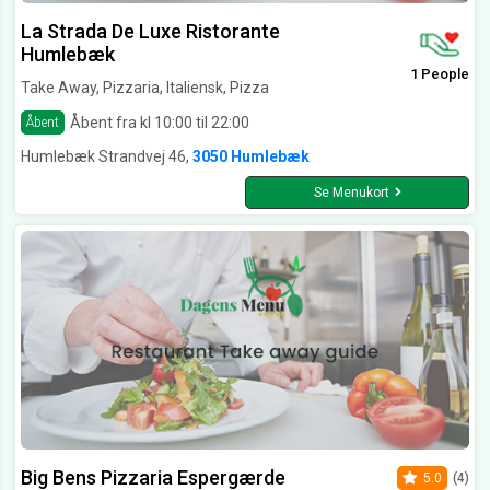
La Strada De Luxe Ristorante
Humlebæk
1 People
Take Away, Pizzaria, Italiensk, Pizza
Åbent fra kl 10:00 til 22:00
Åbent
Humlebæk Strandvej 46,
3050 Humlebæk
Se Menukort
Big Bens Pizzaria Espergærde
5.0
(4)