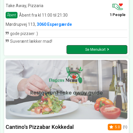
Take Away, Pizzaria
1 People
Åbent fra kl 11:00 til 21:30
Åbent
Mørdrupvej 113,
3060 Espergærde
gode pizzaer :)
Suverænt lækker mad!
Se Menukort
Cantino's Pizzabar Kokkedal
5.0
(1)