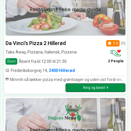
Da Vinci's Pizza 2 Hillerød
5.0
(1)
Take Away, Pizzaria, Italiensk, Pizzeria
2 People
Åbent fra kl 12:00 til 21:30
Åbent
Gl. Frederiksborgvej 14,
3400 Hillerød
Mmmh så lækker pizza med grøntsager og uden ost fordi vi ikke spiser osten så lækkert :) se billede
Ring og bestil