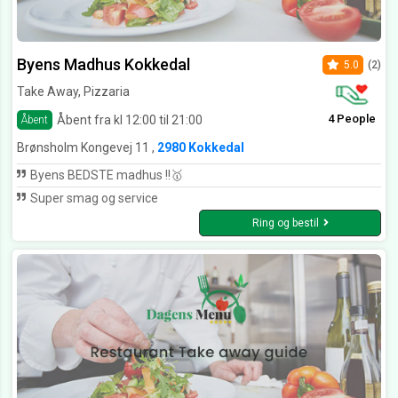
Byens Madhus Kokkedal
5.0
(2)
Take Away, Pizzaria
4 People
Åbent fra kl 12:00 til 21:00
Åbent
Brønsholm Kongevej 11 ,
2980 Kokkedal
Byens BEDSTE madhus !!🥇
Super smag og service
Ring og bestil