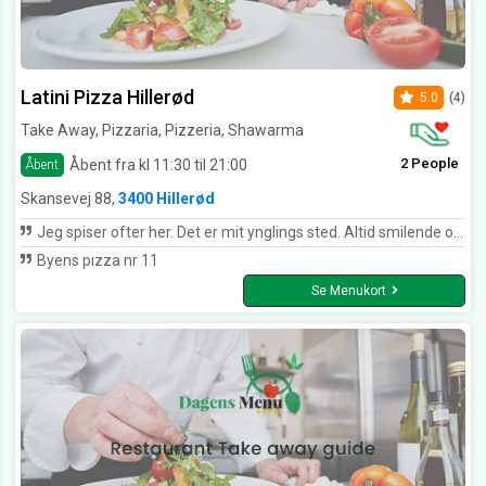
Latini Pizza Hillerød
5.0
(4)
Take Away, Pizzaria, Pizzeria, Shawarma
2 People
Åbent fra kl 11:30 til 21:00
Åbent
Skansevej 88,
3400 Hillerød
Jeg spiser ofter her. Det er mit ynglings sted. Altid smilende og glade betjening
Byens pızza nr 11
Se Menukort