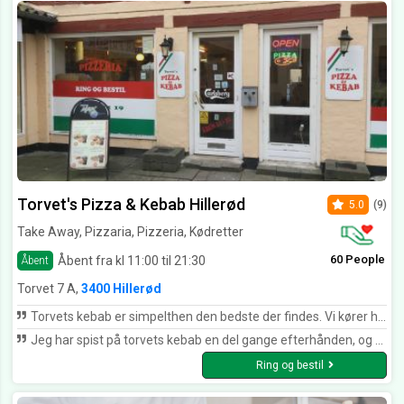
Torvet's Pizza & Kebab Hillerød
5.0
(9)
Take Away, Pizzaria, Pizzeria, Kødretter
60 People
Åbent fra kl 11:00 til 21:30
Åbent
Torvet 7 A,
3400 Hillerød
Torvets kebab er simpelthen den bedste der findes. Vi kører helt fra Virum for at nyde en kebab i blandt. Virums pizzeriaer er simpelthen for dårlige til at lave kebab! Findes dog også een i Hillerød der kan lave kebab :-)
Jeg har spist på torvets kebab en del gange efterhånden, og hvergang oplever jeg den samme fantastiske service, både på venligheden, men især også på hurtigheden! Jeg får altid deres lækre saftigste og fyldige durum med kebab, og der går ikke mere end max 1-2 minutter, også er den klar. Gode priser Vanvittigt mad Fuldstændig vanvittig hurtigt og altid venlige!
Ring og bestil