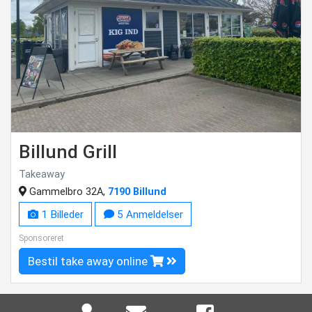
Billund Grill
Takeaway
Gammelbro 32A,
7190 Billund
1 Billeder
5 Anmeldelser
Sponsoreret
Bestil take away online