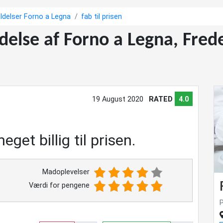
delser Forno a Legna
fab til prisen
ldelse af Forno a Legna, Fre
19 August 2020
RATED
4.0
eget billig til prisen.
Madoplevelser
Værdi for pengene
P