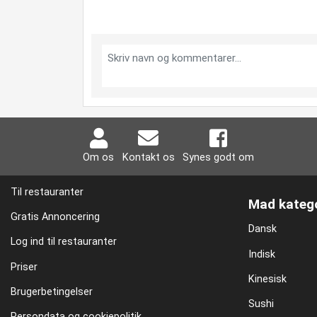
Om os
Kontakt os
Synes godt om
Til restauranter
Mad katego
Gratis Annoncering
Dansk
Log ind til restauranter
Indisk
Priser
Kinesisk
Brugerbetingelser
Sushi
Persondata og cookiepolitik