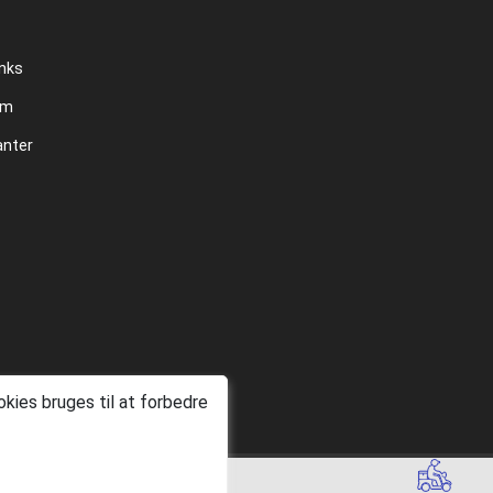
inks
um
anter
kies bruges til at forbedre
Copyright © 2026 dagensmenu.dk. All rights reserved.