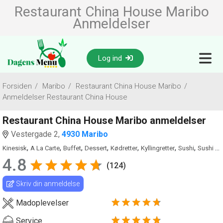
Restaurant China House Maribo
Anmeldelser
Log ind
Forsiden
/
Maribo
/
Restaurant China House Maribo
/
Anmeldelser Restaurant China House
Restaurant China House Maribo anmeldelser
Vestergade 2,
4930 Maribo
,
,
,
,
,
,
,
Kinesisk
A La Carte
Buffet
Dessert
Kødretter
Kyllingretter
Sushi
Sushi Ad Libitum
4.8
(124)
Skriv din anmeldelse
Madoplevelser
Service