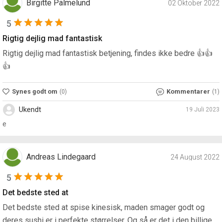
Birgitte Palmelund
02 Oktober 2022
5
Rigtig dejlig mad fantastisk
Rigtig dejlig mad fantastisk betjening, findes ikke bedre 👍👍
👍
Synes godt om
Kommentarer
(0)
(1)
Ukendt
19 Juli 2023
e
Andreas Lindegaard
24 August 2022
5
Det bedste sted at
Det bedste sted at spise kinesisk, maden smager godt og
deres sushi er i perfekte størrelser. Og så er det i den billige