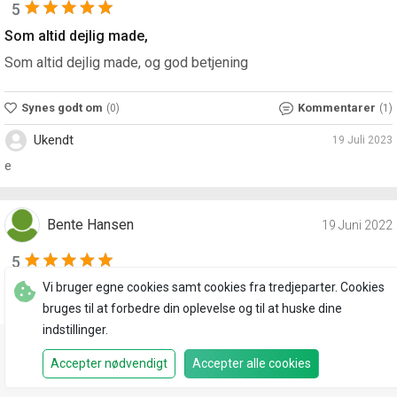
5
Som altid dejlig made,
Som altid dejlig made, og god betjening
Synes godt om
Kommentarer
(0)
(1)
Ukendt
19 Juli 2023
e
Bente Hansen
19 Juni 2022
5
Et godt sted at
Vi bruger egne cookies samt cookies fra tredjeparter. Cookies
bruges til at forbedre din oplevelse og til at huske dine
Et godt sted at spise, god mad og hyggeligt ste at være
indstillinger.
Synes godt om
Kommentarer
(0)
(1)
Accepter nødvendigt
Accepter alle cookies
Restaurant
Afhentning
Madudbringning
Ukendt
19 Juli 2023