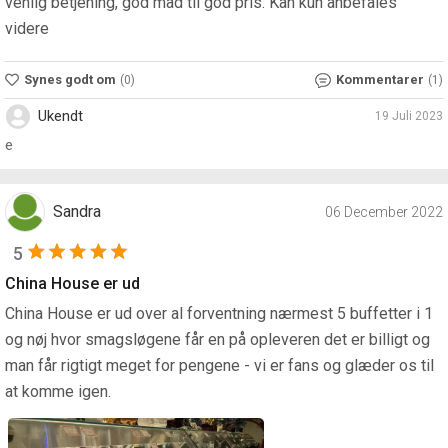
venlig betjening, god mad til god pris. Kan kun anbefales
videre
Synes godt om
Kommentarer
(0)
(1)
Ukendt
19 Juli 2023
e
Sandra
06 December 2022
5
China House er ud
China House er ud over al forventning nærmest 5 buffetter i 1
og nøj hvor smagsløgene får en på opleveren det er billigt og
man får rigtigt meget for pengene - vi er fans og glæder os til
at komme igen.