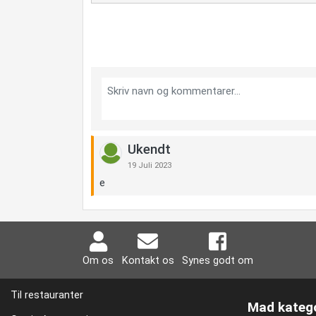
Ukendt
19 Juli 2023
e
Om os
Kontakt os
Synes godt om
Til restauranter
Mad katego