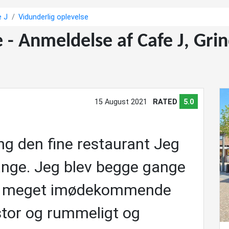
e J
Vidunderlig oplevelse
e - Anmeldelse af Cafe J, Gri
15 August 2021
RATED
5.0
ing den fine restaurant Jeg
ange. Jeg blev begge gange
og meget imødekommende
stor og rummeligt og