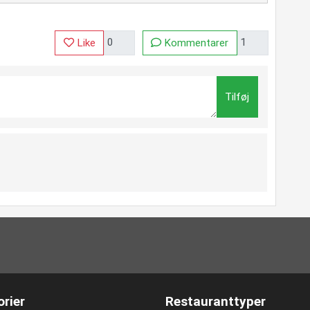
Like
Kommentarer
Tilføj
rier
Restauranttyper