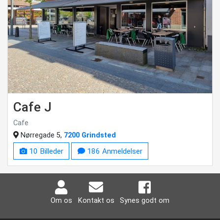
Cafe J
Cafe
Nørregade 5,
7200 Grindsted
10 Billeder
186 Anmeldelser
Om os
Kontakt os
Synes godt om