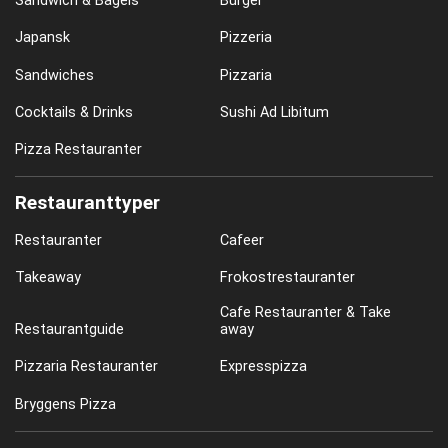
Sandwich & Bagels
Burger
Japansk
Pizzeria
Sandwiches
Pizzaria
Cocktails & Drinks
Sushi Ad Libitum
Pizza Restauranter
Restauranttyper
Restauranter
Cafeer
Takeaway
Frokostrestauranter
Cafe Restauranter & Take
Restaurantguide
away
Pizzaria Restauranter
Expresspizza
Bryggens Pizza