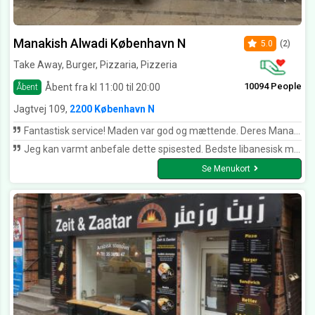
Manakish Alwadi København N
5.0
(2)
Take Away, Burger, Pizzaria, Pizzeria
10094 People
Åbent fra kl 11:00 til 20:00
Åbent
Jagtvej 109,
2200 København N
Fantastisk service! Maden var god og mættende. Deres Manakish med kød var en berigelse af mine smagsløg!!! Varm anbefaling herfra.
Jeg kan varmt anbefale dette spisested. Bedste libanesisk mad i København. Efter min mening
Se Menukort