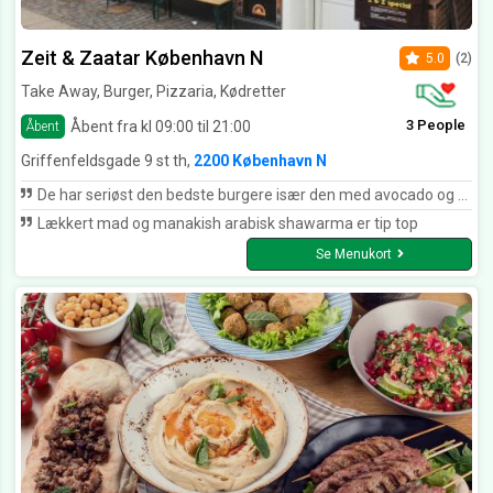
Zeit & Zaatar København N
5.0
(2)
Take Away, Burger, Pizzaria, Kødretter
3 People
Åbent fra kl 09:00 til 21:00
Åbent
Griffenfeldsgade 9 st th,
2200 København N
De har seriøst den bedste burgere især den med avocado og den bedste arabisk sharwarma menu
Lækkert mad og manakish arabisk shawarma er tip top
Se Menukort