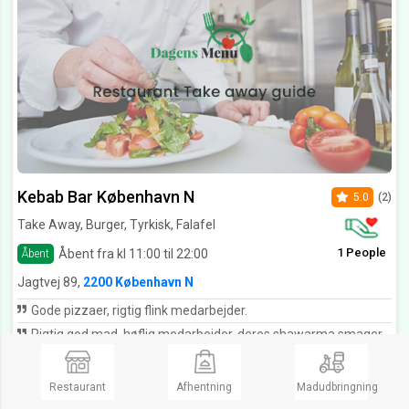
Kebab Bar København N
5.0
(2)
Take Away, Burger, Tyrkisk, Falafel
1 People
Åbent fra kl 11:00 til 22:00
Åbent
Jagtvej 89,
2200 København N
Gode pizzaer, rigtig flink medarbejder.
Rigtig god mad, høflig medarbejder, deres shawarma smager rigtig godt!! ???? helt klart værd at tage en tur derned.
Ring og bestil
Restaurant
Afhentning
Madudbringning