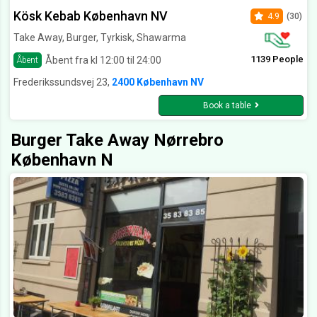
Kösk Kebab København NV
4.9
(30)
Take Away, Burger, Tyrkisk, Shawarma
1139 People
Åbent fra kl 12:00 til 24:00
Åbent
Frederikssundsvej 23,
2400 København NV
Book a table
Burger Take Away Nørrebro
København N