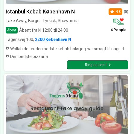
Istanbul Kebab København N
4.8
(5)
Take Away, Burger, Tyrkisk, Shawarma
4 People
Åbent fra kl 12:00 til 24:00
Åbent
Tagensvej 100,
2200 København N
Wallah det er den bedste kebab boks jeg har smagt til dags dato. hilsen loyal kunde
Den bedste pizzaria
Ring og bestil