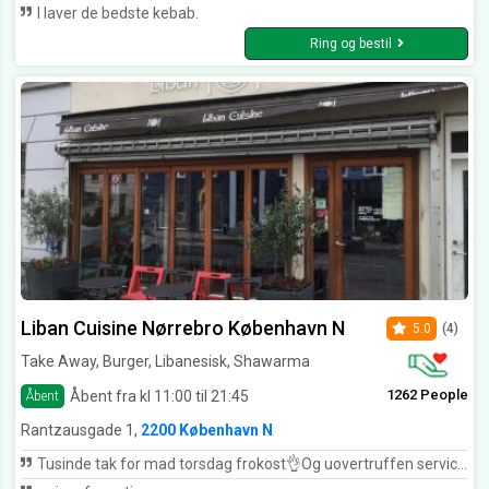
I laver de bedste kebab.
Ring og bestil
Liban Cuisine Nørrebro København N
5.0
(4)
Take Away, Burger, Libanesisk, Shawarma
1262 People
Åbent fra kl 11:00 til 21:45
Åbent
Rantzausgade 1,
2200 København N
Tusinde tak for mad torsdag frokost👌Og uovertruffen service❤️Længe siden jeg har prøvet det tak.