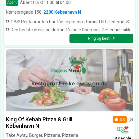
Åbent fra kl 11:00 til 04:00
Åbent
Nørrebrogade 158,
2200 København N
OBS! Restauranten har fået ny menu i forhold til billederne. Så numrene her er idag nogle andre ting. Ellers god mad!
Den bedste dressing du kan få i hele Danmark. Det er helt sikkert. Rart personale, super sød og hurtigt betjening! Det her sted er helt sikkert på top 5. af durum steder i KBH. Måske hele Danmark!
Ring og bestil
King Of Kebab Pizza & Grill
5.0
(5)
København N
Take Away, Burger, Pizzaria, Pizzeria
8 People