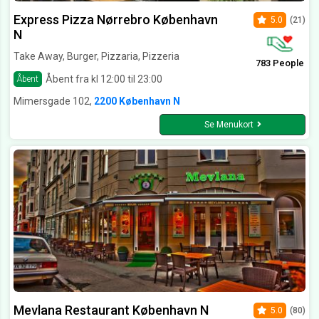
Express Pizza Nørrebro København
5.0
(21)
N
Take Away, Burger, Pizzaria, Pizzeria
783 People
Åbent fra kl 12:00 til 23:00
Åbent
Mimersgade 102,
2200 København N
Se Menukort
Mevlana Restaurant København N
5.0
(80)