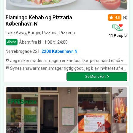
Flamingo Kebab og Pizzaria
4.8
(4)
København N
Take Away, Burger, Pizzaria, Pizzeria
11 People
Åbent fra kl 11:00 til 24:00
Åbent
Nørrebrogade 221,
2200 København N
Jeg elsker maden, smagen er Fantastiske. personalet er så venlig og imødekommende. jeg har spist i flamingo 18 år og elsker stadig væk.
Synes shawarmaen smager rigtig godt, jeg blev inviteret af en ven første gang og har spist min shawarma der siden.
Se Menukort