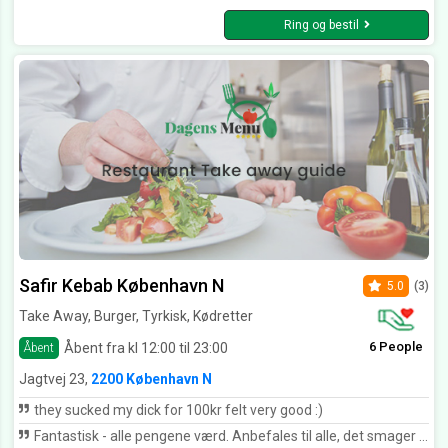
Ring og bestil
Safir Kebab København N
5.0
(3)
Take Away, Burger, Tyrkisk, Kødretter
6 People
Åbent fra kl 12:00 til 23:00
Åbent
Jagtvej 23,
2200 København N
they sucked my dick for 100kr felt very good :)
Fantastisk - alle pengene værd. Anbefales til alle, det smager virkelig godt.