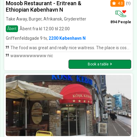
Mosob Restaurant - Eritrean &
4.0
(1)
Ethiopian København N
Take Away, Burger, Afrikansk, Gryderetter
894 People
Åbent fra kl 12:00 til 22:00
Åbent
Griffenfeldsgade 9 tv,
2200 København N
The food was great and really nice waitress. The place is cosy and we had a really nice time!
wawwwwwwwww nic
Book a table