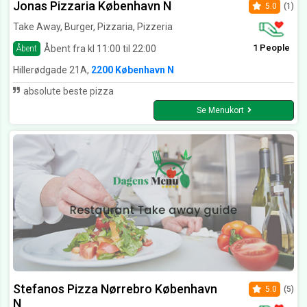
Jonas Pizzaria København N
5.0
(1)
Take Away, Burger, Pizzaria, Pizzeria
1 People
Åbent fra kl 11:00 til 22:00
Åbent
Hillerødgade 21A,
2200 København N
absolute beste pizza
Se Menukort
Stefanos Pizza Nørrebro København
5.0
(5)
N