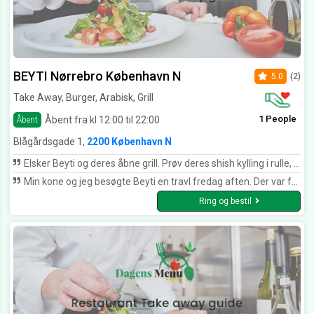
BEYTI Nørrebro København N
5.0
(2)
Take Away, Burger, Arabisk, Grill
1 People
Åbent fra kl 12:00 til 22:00
Åbent
Blågårdsgade 1,
2200 København N
Elsker Beyti og deres åbne grill. Prøv deres shish kylling i rulle, det er den jeg bedst kan lide! Derudover kan det varmt anbefales som frokoststed hvis man arbejder i nærheden.
Min kone og jeg besøgte Beyti en travl fredag aften. Der var fyldt med folk, men vi var heldigt at få et lille bord. Betjeningen havde masser af overskud, og vi fik hurtigt vores bestilling. Maden skuffede ikke, og retten med de forskellige kødspid var fantastisk lækker. Det samme var salat og det øvrige tilbehør. Stedet kan stærkt anbefales, hvis
Ring og bestil