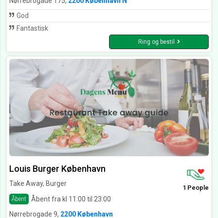
Nørrebrogade 175,
2200 København N
God
Fantastisk
Ring og bestil
Louis Burger København
Take Away, Burger
1 People
Åbent fra kl 11:00 til 23:00
Åbent
Nørrebrogade 9,
2200 København