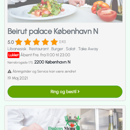
Beirut palace København N
5.0
[[4]]
Libanesisk
.
Restaurant
.
Burger
.
Salat
.
Take Away
Åbent Fre. fra 11:00 til 23:00
Lukket
2200 København N
Nørrebrogade 175,
Åbningstider og Service kan være ændret
19 Maj 2021
Ring og bestil