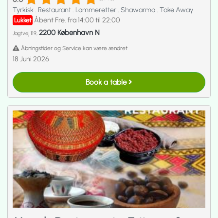
Tyrkisk
.
Restaurant
.
Lammeretter
.
Shawarma
.
Take Away
Åbent Fre. fra 14:00 til 22:00
Lukket
2200 København N
Jagtvej 119,
Åbningstider og Service kan være ændret
18 Juni 2026
Book a table