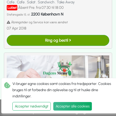
Cafe
.
Cafe
.
Salat
.
Sandwich
.
Take Away
Åbent Fre. fra 07:30 til 18:00
Lukket
2200 København N
Stefansgade 15, st,
Åbningstider og Service kan være ændret
07 Apr 2018
Ring og bestil
Vi bruger egne cookies samt cookies fra tredjeparter. Cookies
bruges til at forbedre din oplevelse og til at huske dine
indstillinger.
Accepter nødvendigt
Accepter alle cookies
Spis ude
Hent selv
Udbringning
Sufra København N