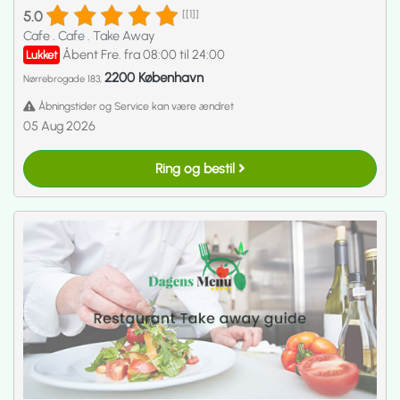
5.0
[[1]]
Cafe
.
Cafe
.
Take Away
Åbent Fre. fra 08:00 til 24:00
Lukket
2200 København
Nørrebrogade 183,
Åbningstider og Service kan være ændret
05 Aug 2026
Ring og bestil