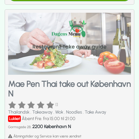
Mae Pen Thai take out København
N
[]
Thailandsk
.
Takeaway
.
Wok
.
Noodles
.
Take Away
Åbent Fre. fra 15:00 til 21:00
Lukket
2200 København N
Gormsgade 2B,
Åbningstider og Service kan være ændret