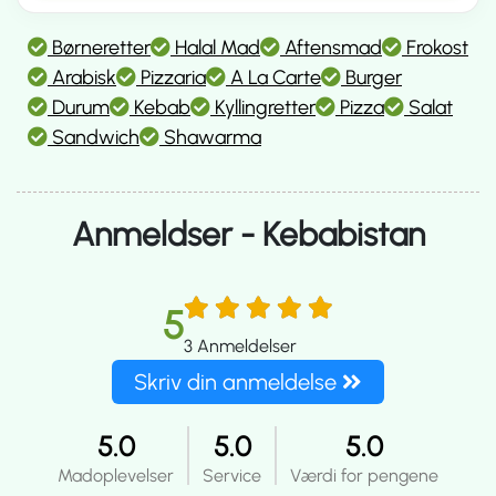
Børneretter
Halal Mad
Aftensmad
Frokost
Arabisk
Pizzaria
A La Carte
Burger
Durum
Kebab
Kyllingretter
Pizza
Salat
Sandwich
Shawarma
Anmeldser - Kebabistan
5
3
Anmeldelser
Skriv din anmeldelse
5.0
5.0
5.0
Madoplevelser
Service
Værdi for pengene