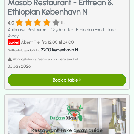
Mosob Restaurant - Eritrean &
Ethiopian København N
4.0
[[1]]
Afrikansk
.
Restaurant
.
Gryderetter
.
Ethiopian Food
.
Take
Away
Åbent Fre. fra 12:00 til 24:00
Lukket
2200 København N
Griffenfeldsgade 9 tv,
Åbningstider og Service kan være ændret
30 Jan 2026
Book a table