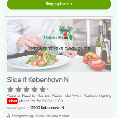
Ring og bestil
Slice ít København N
[]
Pizzaria
.
Pizzeria
.
Nachos
.
Pizza
.
Take Away
.
Madudbringning
Åbent Fre. fra 11:00 til 21:00
Lukket
2200 København N
Nørrebrogade 177,
Åbningstider og Service kan være ændret