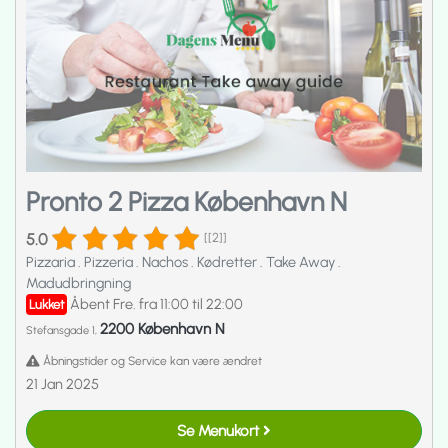
Pronto 2 Pizza København N
5.0
[[2]]
Pizzaria
.
Pizzeria
.
Nachos
.
Kødretter
.
Take Away
.
Madudbringning
Åbent Fre. fra 11:00 til 22:00
Lukket
2200 København N
Stefansgade 1,
Åbningstider og Service kan være ændret
21 Jan 2025
Se Menukort