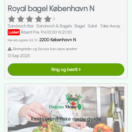
Royal bagel København N
[]
Sandwich Bar
.
Sandwich & Bagels
.
Bagel
.
Salat
.
Take Away
Åbent Fre. fra 10:00 til 21:00
Lukket
2200 København N
Nørrebrogade 163, St,
Åbningstider og Service kan være ændret
13 Sep 2025
Ring og bestil