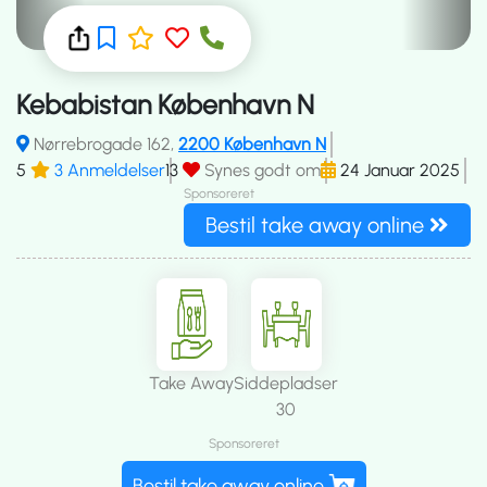
Kebabistan København N
Nørrebrogade 162,
2200 København N
5
3 Anmeldelser
13
Synes godt om
24 Januar 2025
Sponsoreret
Bestil take away online
Take Away
Siddepladser
30
Sponsoreret
Bestil take away online