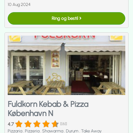
10 Aug 2024
Ring og bestil
Fuldkorn Kebab & Pizza
København N
4.7
[[6]]
Pizzaria
.
Pizzeria
.
Shawarma
.
Durum
.
Take Away