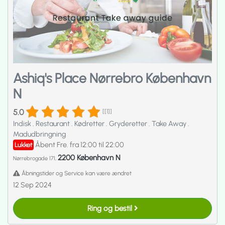
Ashiq's Place Nørrebro København
N
5.0
[[1]]
Indisk
.
Restaurant
.
Kødretter
.
Gryderetter
.
Take Away
.
Madudbringning
Åbent Fre. fra 12:00 til 22:00
Lukket
2200 København N
Nørrebrogade 171,
Åbningstider og Service kan være ændret
12 Sep 2024
Ring og bestil