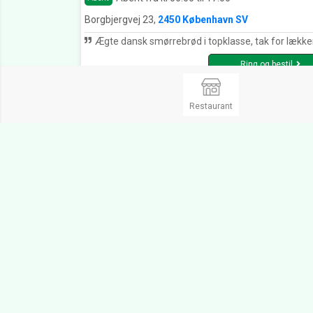
Borgbjergvej 23,
2450 København SV
Ægte dansk smørrebrød i topklasse, tak for lækker ma
Ring og bestil
Restaurant
Restaurant & Cafe Nielsen
5.
Brøndby