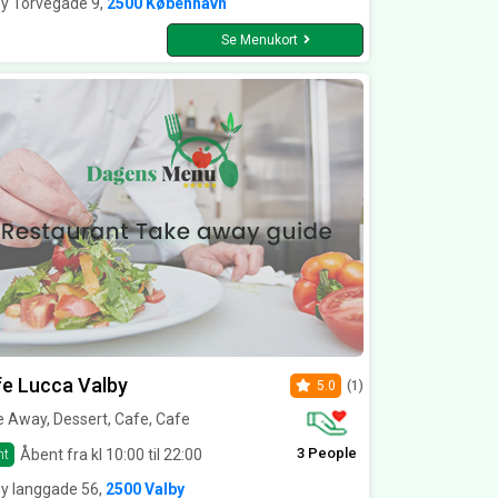
by Torvegade 9,
2500 København
Se Menukort
e Lucca Valby
5.0
(1)
 Away, Dessert, Cafe, Cafe
3 People
Åbent fra kl 10:00 til 22:00
nt
by langgade 56,
2500 Valby