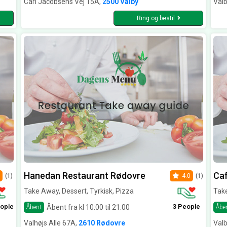
Carl Jacobsens Vej 15A,
2500 Valby
Val
Ring og bestil
Hanedan Restaurant Rødovre
Caf
(1)
4.0
(1)
Take Away, Dessert, Tyrkisk, Pizza
Take
ople
3 People
Åbent fra kl 10:00 til 21:00
Åbent
Åbe
Valhøjs Alle 67A,
2610 Rødovre
Val