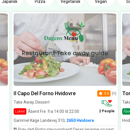
Japansk
Pizza
Vegetarisk
Vegan
S
Il Capo Del Forno Hvidovre
Tor
5.0
(1)
Take Away, Dessert
Take
2 People
Åbent Fre. fra 14:00 til 22:00
Lukket
Åbe
Gammel Køge Landevej 310,
2650 Hvidovre
Hvid
Prøv det! Rigtig stevovnsbagt! Deres lasagne og pastaer er også fantastisk