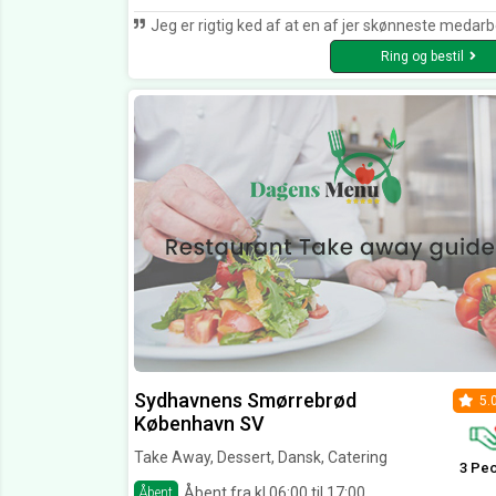
Jeg er rigtig ked af at en af jer skønneste medarbejder Paulina (for jeg kan huske pigens navn) arbejder ikke hos Jer længere. Hun var den sejeste og sødeste derind. Pigen lavede bare super god atmosfæren i caféen. Jeg kommer nok tilbage på et tidspunkt, men håber at Jeres andre medarbejder forbedrer s
Ring og bestil
Sydhavnens Smørrebrød
5.
København SV
Take Away, Dessert, Dansk, Catering
3 Pe
Åbent fra kl 06:00 til 17:00
Åbent