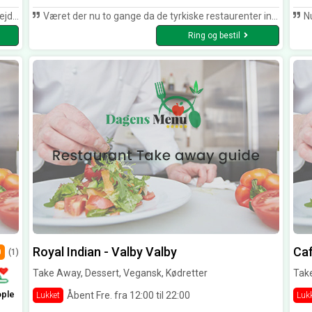
ig. :-) Vh. Matias
Været der nu to gange da de tyrkiske restaurenter inde i Kbh er bukket under. Jeg og mine venner var meget positivt overraskede over kvalitet og pris. Alt var vellavet og smagte godt (buffet) ! Og personalet bare smiler og er glade og stolte over deres sted, kan man mærke. Jan Hansen
Nu har 
Ring og bestil
Royal Indian - Valby Valby
Caf
0
(1)
Take Away, Dessert, Vegansk, Kødretter
Take
ople
Åbent Fre. fra 12:00 til 22:00
Lukket
Luk