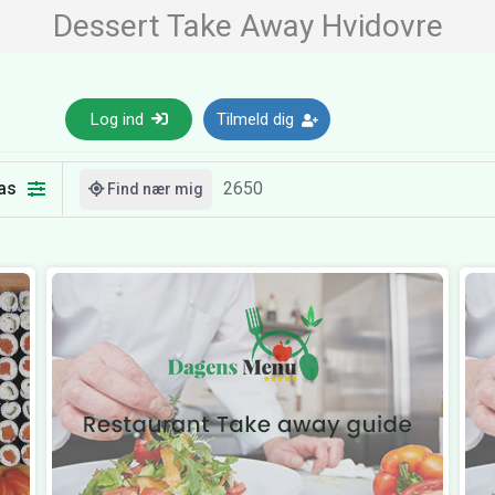
Dessert Take Away Hvidovre
Log ind
Tilmeld dig
as
Find nær mig