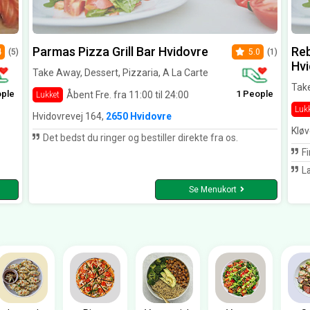
Parmas Pizza Grill Bar Hvidovre
Reb
4
(5)
5.0
(1)
Hvi
Take Away, Dessert, Pizzaria, A La Carte
Take
ople
1 People
Åbent Fre. fra 11:00 til 24:00
Lukket
Luk
Hvidovrevej 164,
2650 Hvidovre
Kløv
Det bedst du ringer og bestiller direkte fra os.
Fi
Læ
Se Menukort