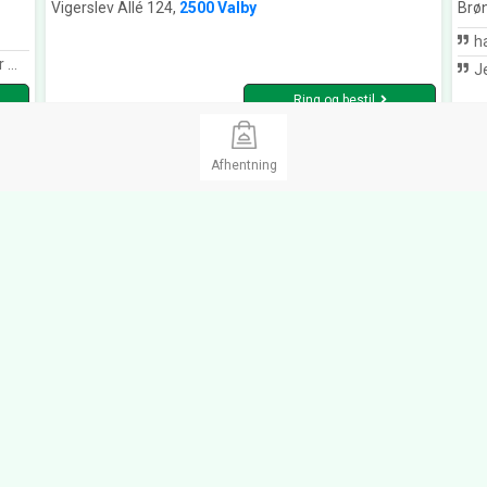
Vigerslev Allé 124,
2500 Valby
Brø
har i da
d.
Jeg har besøgt sixpenc
Ring og bestil
Afhentning
Bella Mamma Pizza Brøndby
The
0
(4)
5.0
(2)
Take Away, Dessert, Pizzaria, Pizzeria
Take