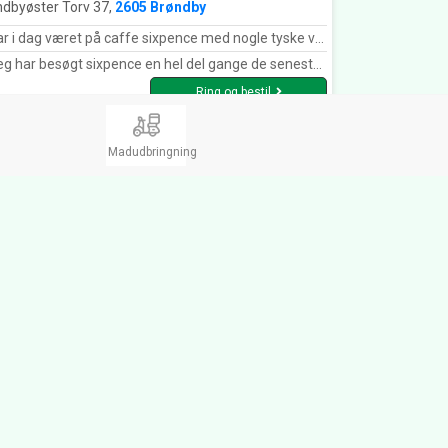
ndbyøster Torv 37,
2605 Brøndby
g været på caffe sixpence med nogle tyske vener.det var en super fin oplevelse god mad hyggelige omgivelser god atmosfære og god betjæning bestemt et sted jeg ville besøge igen
e en hel del gange de seneste par måneder!! – Det har været en rigtig god oplevelse, både for mig og mine kære!! –Efter at sixpence er overgået til nye Ejere, er det igen et sted, man gerne vil besøge!! – Personalet er rigtig søde og rare stedet er utrolig hyggeligt og maden er rigtig god!! – Kære sixpence hold nu stilen Og standarden, så vi kan beholde vores dejlige spiseSted, uden at vi skal med bus og tog, for at finde et sted der er værd at besøge!! –👍❤️😍
Ring og bestil
Madudbringning
 Fat Indian - Valby Valby
 Away, Dessert, Indisk