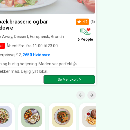
æk brasserie og bar
4.7
(3)
dovre
 Away, Dessert, Europæisk, Brunch
6 People
Åbent Fre. fra 11:00 til 23:00
ket
erprisvej 92,
2650 Hvidovre
n og hurtig betjening. Maden var perfekt👍
kker mad. Dejlig lyst lokal.
Se Menukort
Sandwic