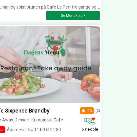
jeg spist brunch på Cafe Le Perr tre gange og aftensmad en gang og det har udelukkende været positive oplevelser. Super lækker mad samt sød og hurtig betjening.
Se Menukort
e Sixpence Brøndby
4.5
(2)
 Away, Dessert, Europæisk, Cafe
5 People
Åbent Fre. fra 11:00 til 21:30
ket