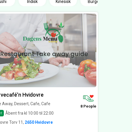
ushi
Indisk
Kinesisk
Burger
vecafé'n Hvidovre
 Away, Dessert, Cafe, Cafe
8 People
Åbent fra kl 10:00 til 22:00
nt
ovre Torv 11,
2650 Hvidovre