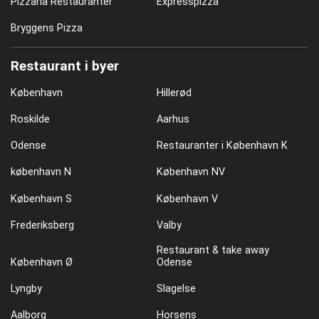
Pizzaria Restauranter
Expresspizza
Bryggens Pizza
Restaurant i byer
København
Hillerød
Roskilde
Aarhus
Odense
Restauranter i København K
københavn N
København NV
København S
København V
Frederiksberg
Valby
Restaurant & take away
København Ø
Odense
Lyngby
Slagelse
Aalborg
Horsens