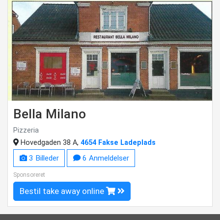
Bella Milano
Pizzeria
Hovedgaden 38 A,
4654 Fakse Ladeplads
3 Billeder
6 Anmeldelser
Sponsoreret
Bestil take away online