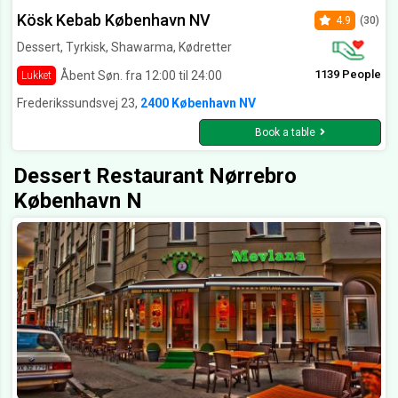
Kösk Kebab København NV
4.9
(30)
Dessert, Tyrkisk, Shawarma, Kødretter
1139 People
Åbent Søn. fra 12:00 til 24:00
Lukket
Frederikssundsvej 23,
2400 København NV
Book a table
Dessert Restaurant Nørrebro
København N