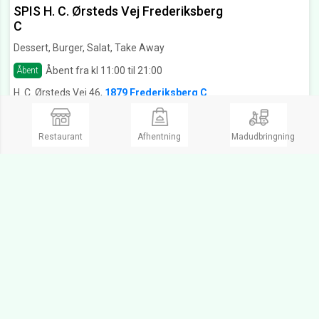
SPIS H. C. Ørsteds Vej Frederiksberg
C
Dessert, Burger, Salat, Take Away
Åbent fra kl 11:00 til 21:00
Åbent
H. C. Ørsteds Vej 46,
1879 Frederiksberg C
Ring og bestil
Restaurant
Afhentning
Madudbringning
Patagonia Grill Restaurant,
Nansensgade 24 København K