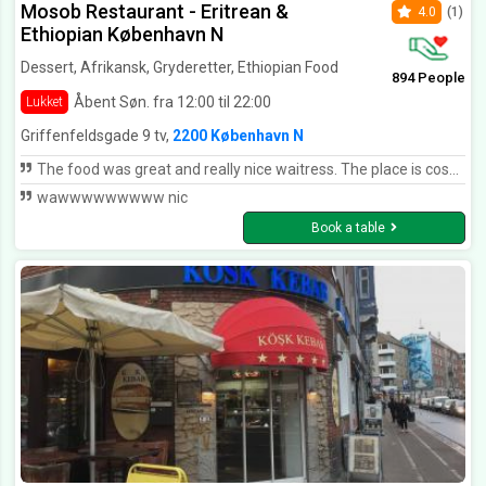
Mosob Restaurant - Eritrean &
4.0
(1)
Ethiopian København N
Dessert, Afrikansk, Gryderetter, Ethiopian Food
894 People
Åbent Søn. fra 12:00 til 22:00
Lukket
Griffenfeldsgade 9 tv,
2200 København N
The food was great and really nice waitress. The place is cosy and we had a really nice time!
wawwwwwwwww nic
Book a table