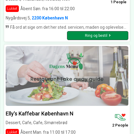
1 People
Åbent Søn. fra 16:00 til 22:00
Lukket
Nygårdsvej 5,
2200 København N
Få ord at sige om det her sted. servicen, maden og oplevelsen er i top kvalitet. besøger helt klart det her sted igen
Ring og bestil
Elly's Kaffebar København N
Dessert, Cafe, Cafe, Smørrebrød
2 People
Åbent Man. fra 11:00 til 17:00
Lukket