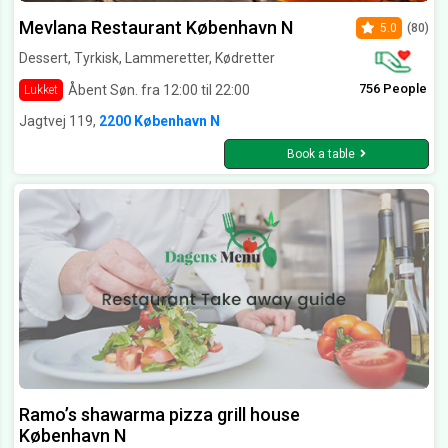
Mevlana Restaurant København N
5.0
(80)
Dessert, Tyrkisk, Lammeretter, Kødretter
756 People
Åbent Søn. fra 12:00 til 22:00
Lukket
Jagtvej 119,
2200 København N
Book a table
Ramo’s shawarma pizza grill house
København N