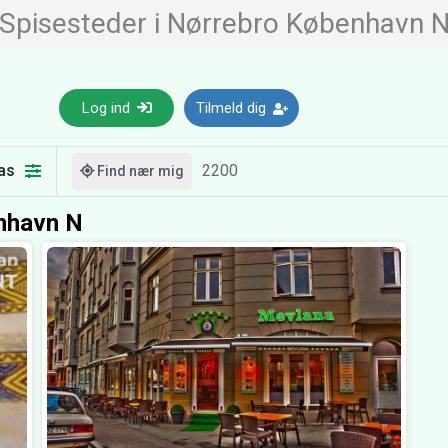
Spisesteder i Nørrebro København 
Log ind
Tilmeld dig
as
Find nær mig
enhavn N