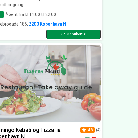
udbringning
Åbent fra kl 11:00 til 22:00
nt
rebrogade 185,
2200 København N
Se Menukort
mingo Kebab og Pizzaria
4.8
(4)
benhavn N