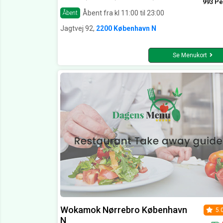
993 Pe
Åbent fra kl 11:00 til 23:00
Åbent
Jagtvej 92,
2200 København N
Se Menukort
Wokamok Nørrebro København
5.
N