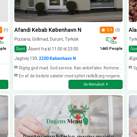
Afandi Kebab København N
Al
0
(1)
5.0
(2)
Pizzaria, Grillmad, Durum, Tyrkisk
Tyrk
ople
1465 People
Åbent fra kl 11:00 til 23:00
Åbent
Åbe
Jagtvej 139,
2200 København N
Ægi
Rigtig god mad. God service. Kan anbefales. Kommer helt klart igen
Sp
En af de bedste salater med syltet rødkål jeg nogensinde har smagt, kan klart anbefales...
Se Menukort