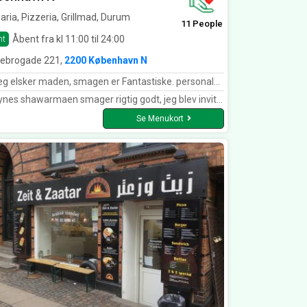
aria, Pizzeria, Grillmad, Durum
11 People
Åbent fra kl 11:00 til 24:00
nt
rebrogade 221,
2200 København N
sker maden, smagen er Fantastiske. personalet er så venlig og imødekommende. jeg har spist i flamingo 18 år og elsker stadig væk.
 shawarmaen smager rigtig godt, jeg blev inviteret af en ven første gang og har spist min shawarma der siden.
Se Menukort