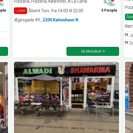
Pizzaria, Pizzeria, Kødretter, A La Carte
Pizz
ople
3 People
Åbent Tors. fra 14:00 til 22:00
Lukket
Åbe
Ægirsgade 49 ,
2200 København N
Nør
Jeg el
Synes
Se Menukort