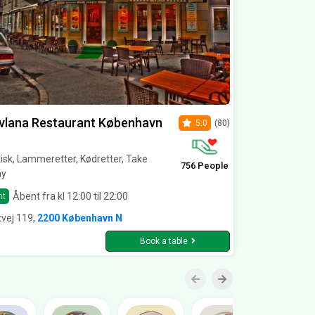
vlana Restaurant København
5.0
(80)
isk, Lammeretter, Kødretter, Take
756 People
y
Åbent fra kl 12:00 til 22:00
nt
vej 119,
2200 København N
Book a table