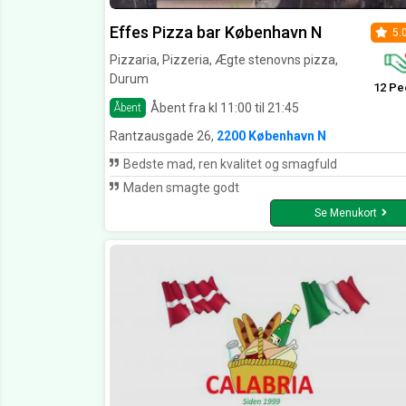
Effes Pizza bar København N
5.
Pizzaria, Pizzeria, Ægte stenovns pizza,
Durum
12 Pe
Åbent fra kl 11:00 til 21:45
Åbent
Rantzausgade 26,
2200 København N
Bedste mad, ren kvalitet og smagfuld
Maden smagte godt
Se Menukort