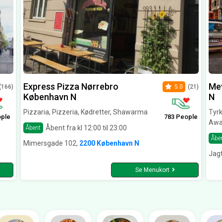
Express Pizza Nørrebro
Me
(166)
5.0
(21)
København N
N
Pizzaria, Pizzeria, Kødretter, Shawarma
Tyrk
ople
783 People
Awa
Åbent fra kl 12:00 til 23:00
Åbent
Åbe
Mimersgade 102,
2200 København N
Jagt
Se Menukort