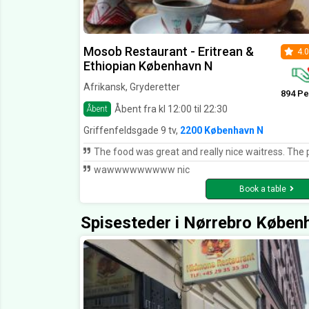
Mosob Restaurant - Eritrean &
4.0
Ethiopian København N
Afrikansk, Gryderetter
894 Pe
Åbent fra kl 12:00 til 22:30
Åbent
Griffenfeldsgade 9 tv,
2200 København N
The food was great and really nice waitress. The place is cosy and we had a really nice 
wawwwwwwwww nic
Book a table
Spisesteder i Nørrebro Køben