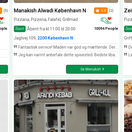
Manakish Alwadi København N
Zei
0
(5)
5.0
(2)
Pizzaria, Pizzeria, Falafel, Grillmad
Pizz
ople
10094 People
Åbent fra kl 11:00 til 20:00
Åbent
Åbe
Jagtvej 109,
2200 København N
Grif
Fantastisk service! Maden var god og mættende. Deres Manakish med kød var en berigelse af mine smagsløg!!! Varm anbefaling herfra.
De h
Jeg kan varmt anbefale dette spisested. Bedste libanesisk mad i København. Efter min mening
Læ
Se Menukort