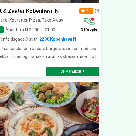
t & Zaatar København N
5.0
(2)
aria, Kødretter, Pizza, Take Away
3 People
Åbent fra kl 09:00 til 21:00
nt
fenfeldsgade 9 st th,
2200 København N
ar seriøst den bedste burgere især den med avocado og den bedste arabisk sharwarma menu
kkert mad og manakish arabisk shawarma er tip top
Se Menukort