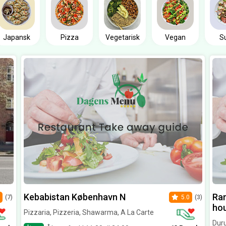
Japansk
Pizza
Vegetarisk
Vegan
S
Kebabistan København N
Ram
(7)
5.0
(3)
ho
Pizzaria, Pizzeria, Shawarma, A La Carte
Dur