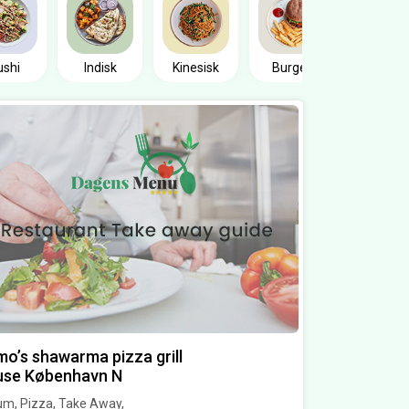
Sandwic
ushi
Indisk
Kinesisk
Burger
o’s shawarma pizza grill
use København N
um, Pizza, Take Away,