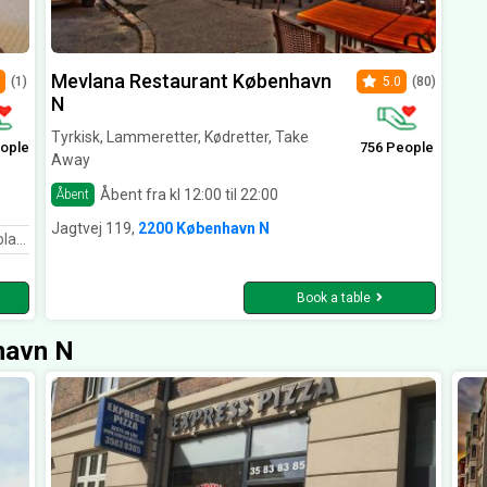
Mevlana Restaurant København
(1)
5.0
(80)
N
Tyrkisk, Lammeretter, Kødretter, Take
ople
756 People
Away
Åbent fra kl 12:00 til 22:00
Åbent
Jagtvej 119,
2200 København N
time!
Book a table
havn N