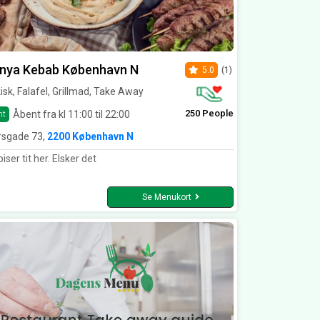
anya Kebab København N
5.0
(1)
isk, Falafel, Grillmad, Take Away
250 People
Åbent fra kl 11:00 til 22:00
nt
rsgade 73,
2200 København N
iser tit her. Elsker det
Se Menukort