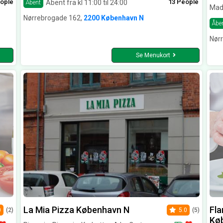
ople
13 People
Åbent fra kl 11:00 til 24:00
Åbent
Mad
Nørrebrogade 162,
2200 København N
Åbe
Nør
Se Menukort
La Mia Pizza København N
Fla
0
(2)
5.0
(5)
Kø