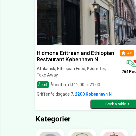
Hidmona Eritrean and Ethiopian
4.8
Restaurant København N
Afrikansk, Ethiopian Food, Kødretter,
764 Pe
Take Away
Åbent fra kl 12:00 til 21:00
Åbent
Griffenfeldsgade 7,
2200 København N
Book a table
Kategorier