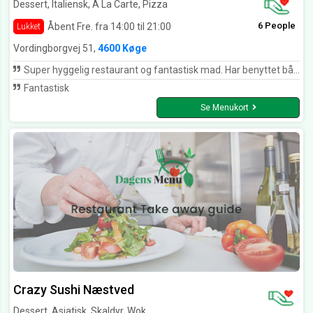
Dessert, Italiensk, A La Carte, Pizza
6 People
Åbent Fre. fra 14:00 til 21:00
Lukket
Vordingborgvej 51,
4600 Køge
Super hyggelig restaurant og fantastisk mad. Har benyttet både restaurant og take away utallige gange og har altid fået fantastisk mad, af friske råvarer. Havde mine favoritter, men efter at have været menukortet igennem, må jeg bare sige, at deres mad generelt bare er iorden og så laver den lækreste hjemmelavede Tiramisu. Derudover smilende medarbejdere og fantastisk service. Stor anbefaling!***
Fantastisk
Se Menukort
Crazy Sushi Næstved
Dessert, Asiatisk, Skaldyr, Wok