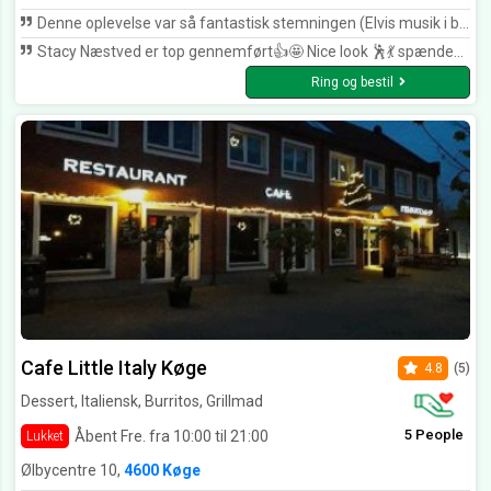
Denne oplevelse var så fantastisk stemningen (Elvis musik i baggrunden) Omgivelserne Har aldrig oplevet noget lignende, det var så gennemført i ser os snart igen.
Stacy Næstved er top gennemført👍🤩 Nice look 🕺💃 spændende detaljer 👏 god betjening og perfekt mad stedet der bare skal opleves og NYDES
Ring og bestil
Cafe Little Italy Køge
4.8
(5)
Dessert, Italiensk, Burritos, Grillmad
5 People
Åbent Fre. fra 10:00 til 21:00
Lukket
Ølbycentre 10,
4600 Køge