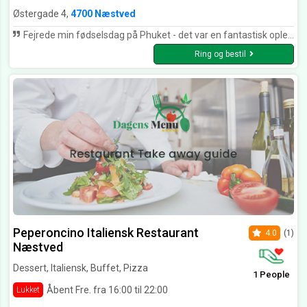
Østergade 4,
4700 Næstved
Fejrede min fødselsdag på Phuket - det var en fantastisk oplevelse med mange spændende og yderst velsmagende retter og rigtig fin betjening - så afgjort 5 ⭐️⭐️⭐️⭐️⭐️
Ring og bestil
Peperoncino Italiensk Restaurant
4.0
(1)
Næstved
Dessert, Italiensk, Buffet, Pizza
1 People
Åbent Fre. fra 16:00 til 22:00
Lukket