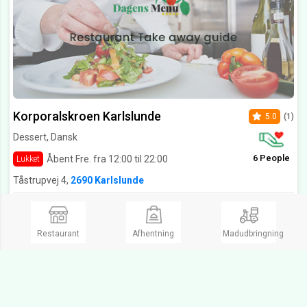
Korporalskroen Karlslunde
5.0
(1)
Dessert, Dansk
6 People
Åbent Fre. fra 12:00 til 22:00
Lukket
Tåstrupvej 4,
2690 Karlslunde
Venlig modtagelse. Da vi var de eneste på kroen denne fredag middag var betjeningen selvsagt ganske hurtig. Dejlig frisk smørrebrød og et flot pandestegt stjerneskud. For tykke rugbrød-skiver efter min smag! Priser i den lidt dyre ende. Samlet set en rigtig god oplevelse. Vi kommer gerne igen ????
Ring og bestil
Restaurant
Afhentning
Madudbringning