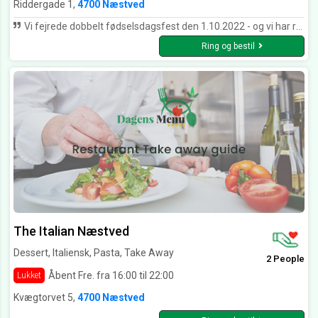
Riddergade 1,
4700 Næstved
Vi fejrede dobbelt fødselsdagsfest den 1.10.2022 - og vi har rosende ord til såvel mad (buffet), drikkevarer som betjening og omgivelser. Alt gik overordentligt tilfredsstillende - så tak for at I gav rammerne til en god fest😀
Ring og bestil
The Italian Næstved
Dessert, Italiensk, Pasta, Take Away
2 People
Åbent Fre. fra 16:00 til 22:00
Lukket
Kvægtorvet 5,
4700 Næstved