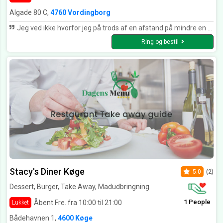
Algade 80 C,
4760 Vordingborg
Jeg ved ikke hvorfor jeg på trods af en afstand på mindre en halvtreds meter fra hvor jeg bor. Ikke har besøgt Roma noget oftere. Nu har jeg inden for de sidste tre uger, besøgt Roma og det har begge gange været en rigtig god oplevelse med veltilberedt mad i hyggelige omgivelser. Maden er autentisk og personalet er søde og rare.. Jeg siger tak for dejlig mad og vi ses snart igen :-)
Ring og bestil
Stacy's Diner Køge
5.0
(2)
Dessert, Burger, Take Away, Madudbringning
1 People
Åbent Fre. fra 10:00 til 21:00
Lukket
Bådehavnen 1,
4600 Køge