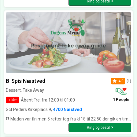
Ring og bestil
B-Spis Næstved
4.0
(1)
Dessert, Take Away
1 People
Åbent Fre. fra 12:00 til 01:00
Lukket
Sct Peders Kirkeplads 9,
4700 Næstved
Maden var fin men 5 retter tog fra kl 18 til 22.50 der gik en time mellem hver ret det er ikke okay
Ring og bestil