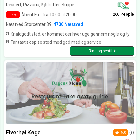
Dessert, Pizzaria, Kødretter, Suppe
260 People
Åbent Fre. fra 10:00 til 20:00
Lukket
Næstved Storcenter 39,
4700 Næstved
Knaldgodt sted, er kommet der hver uge gennem nogle og tyve år.. Kan stærkt anbefales. Altid perfekt og venlig betjening.
Fantastisk spise sted med god mad og service
Ring og bestil
Elverhøi Køge
5.0
(8)