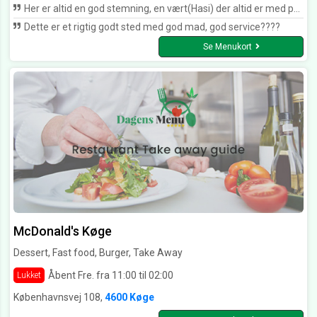
Her er altid en god stemning, en vært(Hasi) der altid er med på lidt spas med de helt unge for ikke at sige de ældre, han formår at få gæsterne til at smile..hvilket der også gør det hyggeligt at spise der. Maden er helt i TOP, for engangs skyld et sted hvor en pizza smager som en pizza skal. Menukortet er overskueligt. Man er mæt når man går derfra. Helt klart et sted af anbefale.
Dette er et rigtig godt sted med god mad, god service????
Se Menukort
McDonald's Køge
Dessert, Fast food, Burger, Take Away
Åbent Fre. fra 11:00 til 02:00
Lukket
Københavnsvej 108,
4600 Køge