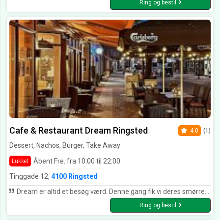
Ring og bestil
Cafe & Restaurant Dream Ringsted
4.0
(1)
Dessert, Nachos, Burger, Take Away
Åbent Fre. fra 10:00 til 22:00
Lukket
Tinggade 12,
4100 Ringsted
Dream er altid et besøg værd. Denne gang fik vi deres smørrebrød. Meget lækkert anrettet og fantastisk smag. Vi kommer igen. Og som altid fantastisk service
Ring og bestil