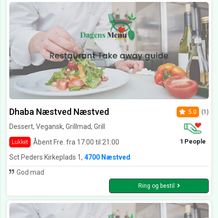
Dhaba Næstved Næstved
5.0
(1)
Dessert, Vegansk, Grillmad, Grill
1 People
Åbent Fre. fra 17:00 til 21:00
Lukket
Sct Peders Kirkeplads 1,
4700 Næstved
God mad
Ring og bestil