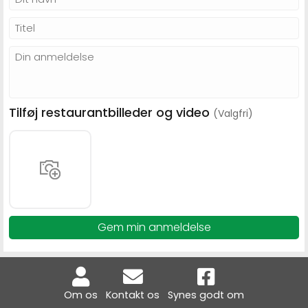
Tilføj restaurantbilleder og video
(Valgfri)
Gem min anmeldelse
Om os
Kontakt os
Synes godt om