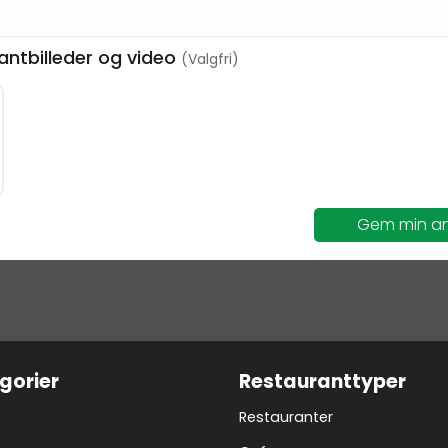
rantbilleder og video
(Valgfri)
Gem min a
gorier
Restauranttyper
Restauranter