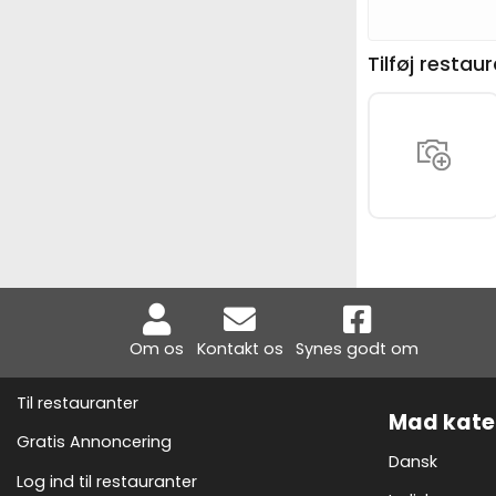
Tilføj restau
Om os
Kontakt os
Synes godt om
Til restauranter
Mad kate
Gratis Annoncering
Dansk
Log ind til restauranter