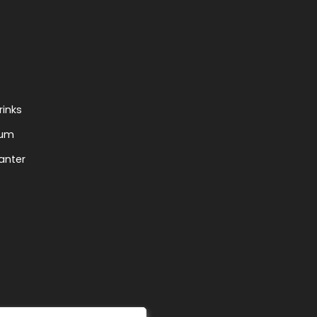
rinks
tum
anter