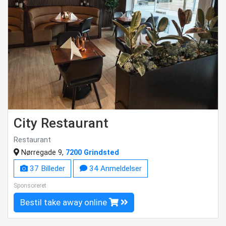
City Restaurant
Restaurant
Nørregade 9,
7200 Grindsted
37 Billeder
34 Anmeldelser
Sponsoreret
Bestil take away online