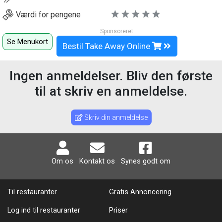
Værdi for pengene
Sponsoreret
Se Menukort
Bestil Take Away Online
Ingen anmeldelser. Bliv den første
til at skriv en anmeldelse.
Skriv din anmeldelse
Om os
Kontakt os
Synes godt om
Til restauranter
Gratis Annoncering
Log ind til restauranter
Priser