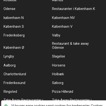
Roskilde
Aarhus
Odense
Restauranter i København K
københavn N
København NV
København S
København V
Frederiksberg
Valby
Restaurant & take away
København Ø
Odense
Lyngby
Slagelse
Aalborg
Horsens
Charlottenlund
Holbæk
Frederikssund
Søborg
Ringsted
Pizza Hillerød
Take Away Restauranter i
Take Away Restauranter i
København Ø
København N
Vi bruger egne cookies samt cookies fra tredjeparter. Cookies