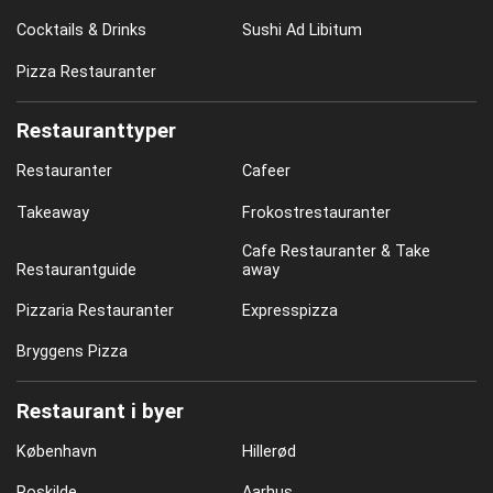
Cocktails & Drinks
Sushi Ad Libitum
Pizza Restauranter
Restauranttyper
Restauranter
Cafeer
Takeaway
Frokostrestauranter
Cafe Restauranter & Take
Restaurantguide
away
Pizzaria Restauranter
Expresspizza
Bryggens Pizza
Restaurant i byer
København
Hillerød
Roskilde
Aarhus