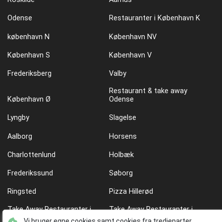
Odense
Restauranter i København K
københavn N
København NV
København S
København V
Frederiksberg
Valby
Restaurant & take away
København Ø
Odense
Lyngby
Slagelse
Aalborg
Horsens
Charlottenlund
Holbæk
Frederikssund
Søborg
Ringsted
Pizza Hillerød
Take Away Restauranter i
Take Away Restauranter i
København Ø
København N
Vi bruger egne cookies samt cookies fra tredjeparter.