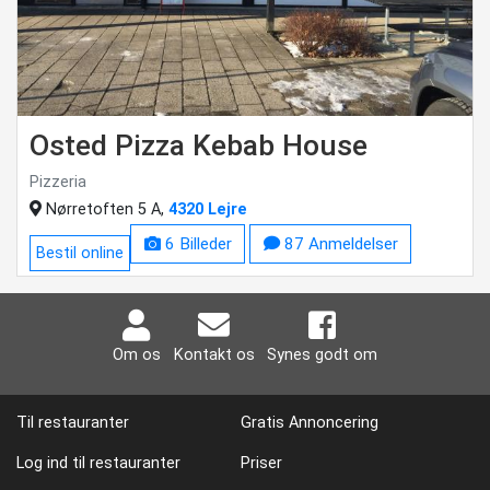
Osted Pizza Kebab House
Pizzeria
Nørretoften 5 A,
4320 Lejre
6 Billeder
87 Anmeldelser
Bestil online
Om os
Kontakt os
Synes godt om
Til restauranter
Gratis Annoncering
Log ind til restauranter
Priser