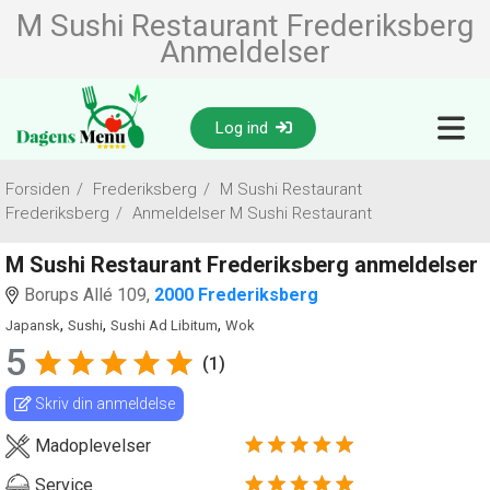
M Sushi Restaurant Frederiksberg
Anmeldelser
Log ind
Forsiden
/
Frederiksberg
/
M Sushi Restaurant
Frederiksberg
/
Anmeldelser M Sushi Restaurant
M Sushi Restaurant Frederiksberg anmeldelser
Borups Allé 109,
2000 Frederiksberg
,
,
,
Japansk
Sushi
Sushi Ad Libitum
Wok
5
(1)
Skriv din anmeldelse
Madoplevelser
Service