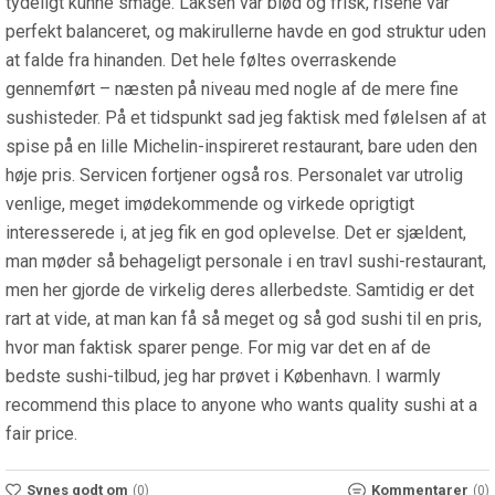
tydeligt kunne smage. Laksen var blød og frisk, risene var
perfekt balanceret, og makirullerne havde en god struktur uden
at falde fra hinanden. Det hele føltes overraskende
gennemført – næsten på niveau med nogle af de mere fine
sushisteder. På et tidspunkt sad jeg faktisk med følelsen af at
spise på en lille Michelin-inspireret restaurant, bare uden den
høje pris. Servicen fortjener også ros. Personalet var utrolig
venlige, meget imødekommende og virkede oprigtigt
interesserede i, at jeg fik en god oplevelse. Det er sjældent,
man møder så behageligt personale i en travl sushi-restaurant,
men her gjorde de virkelig deres allerbedste. Samtidig er det
rart at vide, at man kan få så meget og så god sushi til en pris,
hvor man faktisk sparer penge. For mig var det en af de
bedste sushi-tilbud, jeg har prøvet i København. I warmly
recommend this place to anyone who wants quality sushi at a
fair price.
Synes godt om
Kommentarer
(0)
(0)