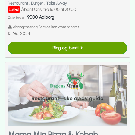
Restaurant
.
Burger
.
Take Away
Åbent Ons. fra 16:00 til 20:00
Lukket
9000 Aalborg
Østerbro 64,
Åbningstider og Service kan være ændret
15 Maj 2024
Ring og bestil
Mama Mia Pizza & Kebab