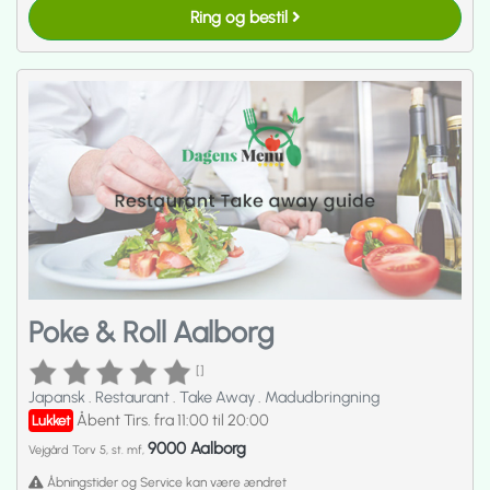
Ring og bestil
Poke & Roll Aalborg
[]
Japansk
.
Restaurant
.
Take Away
.
Madudbringning
Åbent Tirs. fra 11:00 til 20:00
Lukket
9000 Aalborg
Vejgård Torv 5, st. mf,
Åbningstider og Service kan være ændret