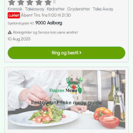
[]
Kinesisk
.
Takeaway
.
Kødretter
.
Gryderetter
.
Take Away
Åbent Tirs. fra 11:00 til 21:30
Lukket
9000 Aalborg
Sjællandsgade 40,
Åbningstider og Service kan være ændret
10 Aug 2025
Ring og bestil