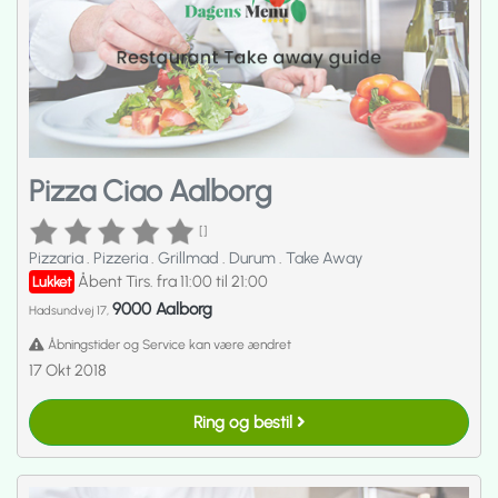
Pizza Ciao Aalborg
[]
Pizzaria
.
Pizzeria
.
Grillmad
.
Durum
.
Take Away
Åbent Tirs. fra 11:00 til 21:00
Lukket
9000 Aalborg
Hadsundvej 17,
Åbningstider og Service kan være ændret
17 Okt 2018
Ring og bestil