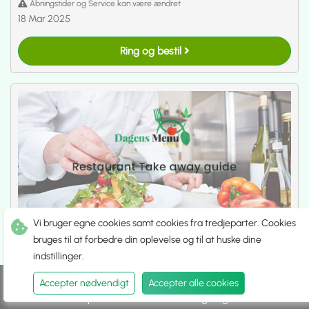
Åbningstider og Service kan være ændret
18 Mar 2025
Ring og bestil
Vi bruger egne cookies samt cookies fra tredjeparter. Cookies
bruges til at forbedre din oplevelse og til at huske dine
Sorrento Pizza Aalborg
indstillinger.
[]
Accepter nødvendigt
Accepter alle cookies
Pizzaria
.
Pizzeria
.
Grillmad
.
Pizza
.
Take Away
Spis ude
Hent selv
Udbringning
Åbent Tirs. fra 16:00 til 21:00
Lukket