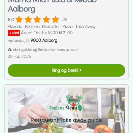
Aalborg
5.0
[[3]]
Pizzaria
.
Pizzeria
.
Kødretter
.
Pizza
.
Take Away
Åbent Tirs. fra 16:00 til 21:00
Lukket
9000 Aalborg
Hadsundvej 32,
Åbningstider og Service kan være ændret
20 Feb 2026
Ring og bestil