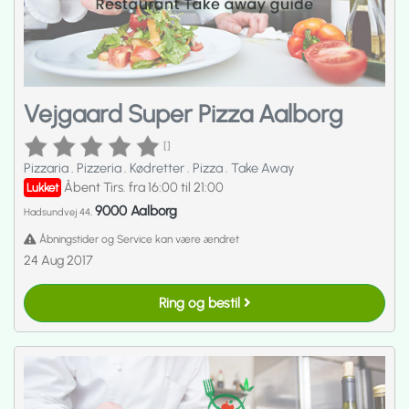
Vejgaard Super Pizza Aalborg
[]
Pizzaria
.
Pizzeria
.
Kødretter
.
Pizza
.
Take Away
Åbent Tirs. fra 16:00 til 21:00
Lukket
9000 Aalborg
Hadsundvej 44,
Åbningstider og Service kan være ændret
24 Aug 2017
Ring og bestil