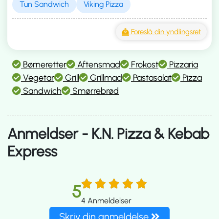
Tun Sandwich
Viking Pizza
Foreslå din yndlingsret
Børneretter
Aftensmad
Frokost
Pizzaria
Vegetar
Grill
Grillmad
Pastasalat
Pizza
Sandwich
Smørrebrød
Anmeldser - K.N. Pizza & Kebab
Express
5
4
Anmeldelser
Skriv din anmeldelse