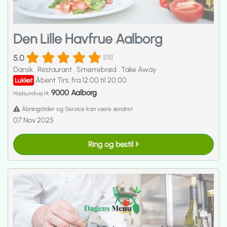
Den Lille Havfrue Aalborg
5.0
[[1]]
Dansk
.
Restaurant
.
Smørrebrød
.
Take Away
Åbent Tirs. fra 12:00 til 20:00
Lukket
9000 Aalborg
Hadsundvej 14,
Åbningstider og Service kan være ændret
07 Nov 2025
Ring og bestil