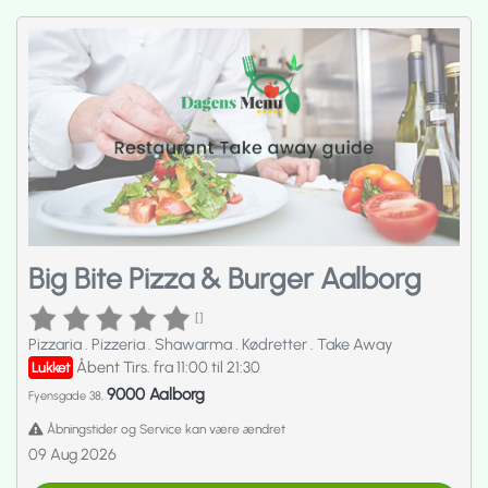
Big Bite Pizza & Burger Aalborg
[]
Pizzaria
.
Pizzeria
.
Shawarma
.
Kødretter
.
Take Away
Åbent Tirs. fra 11:00 til 21:30
Lukket
9000 Aalborg
Fyensgade 38,
Åbningstider og Service kan være ændret
09 Aug 2026