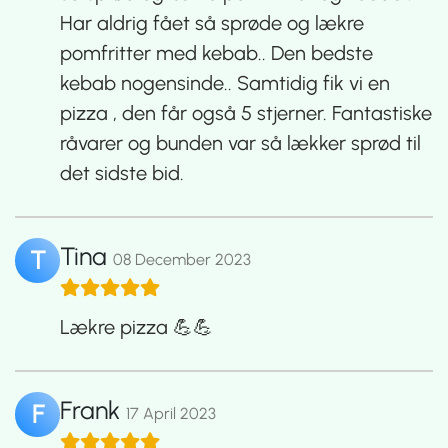
Har aldrig fået så sprøde og lækre
pomfritter med kebab.. Den bedste
kebab nogensinde.. Samtidig fik vi en
pizza , den får også 5 stjerner. Fantastiske
råvarer og bunden var så lækker sprød til
det sidste bid.
Tina
T
08 December 2023
Lækre pizza 💪💪
Frank
F
17 April 2023