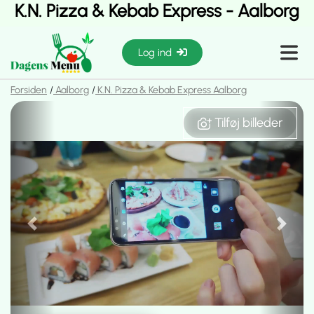
K.N. Pizza & Kebab Express - Aalborg
Log ind
Forsiden
Aalborg
K.N. Pizza & Kebab Express Aalborg
Previous
Next
Tilføj billeder
Tilføj billeder
Previous
Next