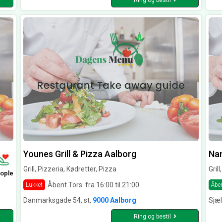
Ring og bestil
Younes Grill & Pizza Aalborg
Nan
Grill, Pizzeria, Kødretter, Pizza
Gril
ople
Åbent Tors. fra 16:00 til 21:00
Lukket
Åbe
Danmarksgade 54, st,
9000 Aalborg
Sjæ
Ring og bestil