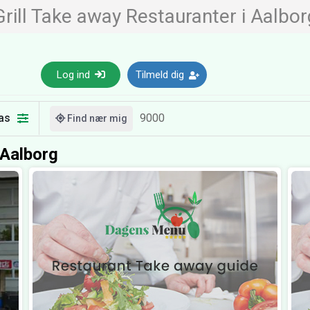
Grill Take away Restauranter i Aalbor
Log ind
Tilmeld dig
as
Find nær mig
 Aalborg