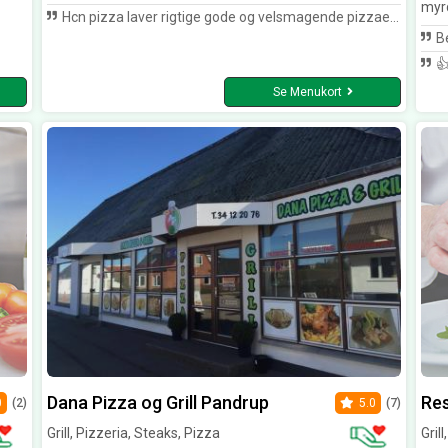
myr
Hcn pizza laver rigtige gode og velsmagende pizzaer til en god pris i Nørresundby.
Be
👍
Se Menukort
Dana Pizza og Grill Pandrup
Res
0
(2)
5.0
(7)
Grill, Pizzeria, Steaks, Pizza
Gril