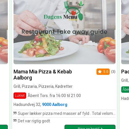
Mama Mia Pizza & Kebab
Pao
5.0
(3)
Aalborg
Gril
Grill, Pizzaria, Pizzeria, Kødretter
Åbe
Åbent Tors. fra 16:00 til 21:00
Lukket
Had
Hadsundvej 32,
9000 Aalborg
Super lækker pizza med masser af fyld . Total velsmagende 😀 Ålborgs bedste pizza
Det var rigtig godt