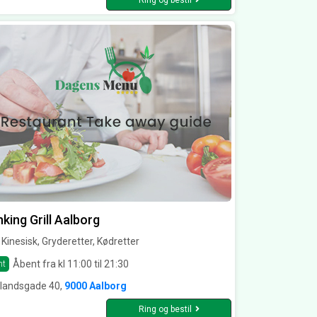
Ring og bestil
king Grill Aalborg
l, Kinesisk, Gryderetter, Kødretter
Åbent fra kl 11:00 til 21:30
nt
llandsgade 40,
9000 Aalborg
Ring og bestil