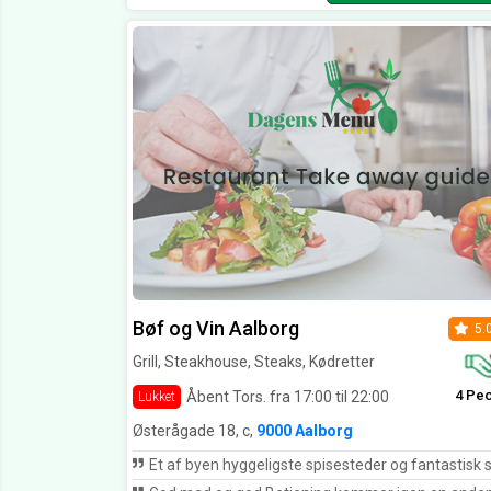
Bøf og Vin Aalborg
5.
Grill, Steakhouse, Steaks, Kødretter
4 Pe
Åbent Tors. fra 17:00 til 22:00
Lukket
Østerågade 18, c,
9000 Aalborg
Et af byen hyggeligste spisesteder og fantastisk service og køk