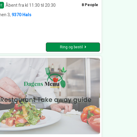
8 People
Åbent fra kl 11:30 til 20:30
nt
nen 3,
9370 Hals
Ring og bestil