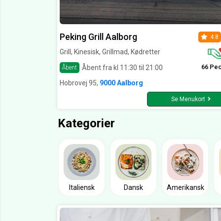
Peking Grill Aalborg
4.8
Grill, Kinesisk, Grillmad, Kødretter
66 Pe
Åbent fra kl 11:30 til 21:00
Åbent
Hobrovej 95,
9000 Aalborg
Se Menukort
Kategorier
Italiensk
Dansk
Amerikansk