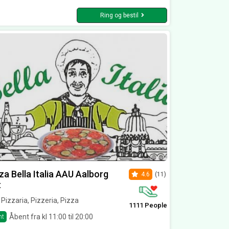
Ring og bestil
za Bella Italia AAU Aalborg
4.6
(11)
t
l, Pizzaria, Pizzeria, Pizza
1111 People
Åbent fra kl 11:00 til 20:00
nt