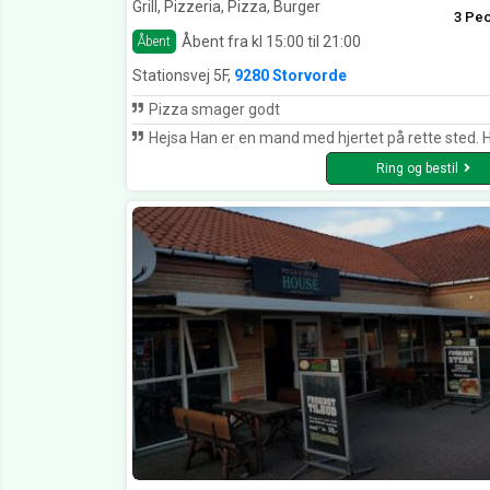
Grill, Pizzeria, Pizza, Burger
3 Pe
Åbent fra kl 15:00 til 21:00
Åbent
Stationsvej 5F,
9280 Storvorde
Pizza smager godt
Hejsa Han er en mand med hjertet på rette sted. Har skænket pitza til Dement afdelingen på Storvorde plejecenter 2 gange, mens min mor var der. De ældre hyggede sig. Der var pårørende og plejer som sørgede for at aftenen blev fantastisk Tak for din godhed. Fra en pårør
Ring og bestil