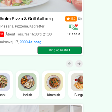
holm Pizza & Grill Aalborg
5.0
(3)
l, Pizzaria, Pizzeria, Kødretter
1 People
Åbent Tors. fra 16:00 til 21:00
ket
holmsvej 17,
9000 Aalborg
Ring og bestil
Sandwic
ushi
Indisk
Kinesisk
Burger