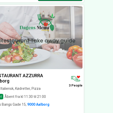
STAURANT AZZURRA
lborg
3 People
l, Italiensk, Kødretter, Pizza
Åbent fra kl 11:30 til 21:00
nt
s Bangs Gade 15,
9000 Aalborg