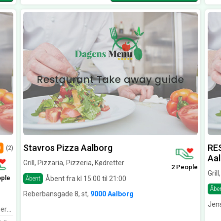
Stavros Pizza Aalborg
RE
0
(2)
Aa
Grill, Pizzaria, Pizzeria, Kødretter
2 People
Gril
ople
Åbent fra kl 15:00 til 21:00
Åbent
Åbe
Reberbansgade 8, st,
9000 Aalborg
Jen
ken