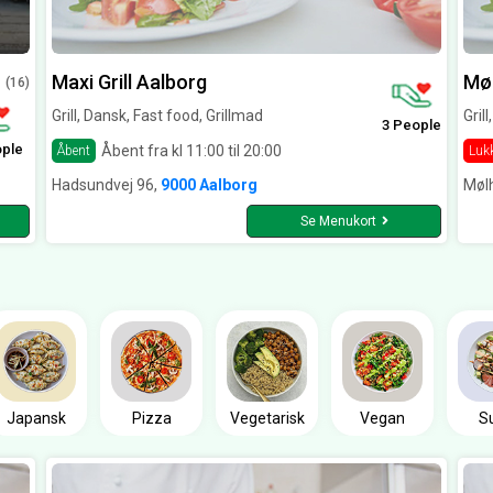
Maxi Grill Aalborg
Møl
(16)
Grill, Dansk, Fast food, Grillmad
Gril
3 People
ople
Åbent fra kl 11:00 til 20:00
Åbent
Luk
Hadsundvej 96,
9000 Aalborg
Møl
Se Menukort
Japansk
Pizza
Vegetarisk
Vegan
S