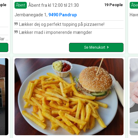
ople
19 People
Åbent fra kl 12:00 til 21:30
Åbent
Åbe
Jernbanegade 1,
9490 Pandrup
Hav
Lækker dej og perfekt topping på pizzaerne!
Lækker mad i imponerende mængder
ende og de ældre
Se Menukort