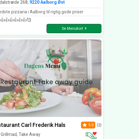
dalstræde 268,
9220 Aalborg Øst
dste pizzaria i Aalborg til rigtig gode priser
👍👍👍👍👍👍🥰
Se Menukort
taurant Carl Frederik Hals
5.0
(2)
l, Grillmad, Take Away