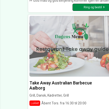
God mad og god Betjening kommer igen en anden gang, personalet er meget imødekommen man føler sig som man er kommet hjem kan, godt anbefale denne restaurant til andre kom kun alle sammen i vil ikke fort
Ring og bestil
Take Away Australian Barbecue
Aalborg
Grill, Dansk, Kødretter, Grill
Åbent Tors. fra 16:30 til 20:00
Lukket