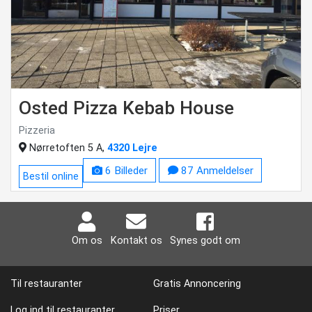
Osted Pizza Kebab House
Pizzeria
Nørretoften 5 A,
4320 Lejre
6 Billeder
87 Anmeldelser
Bestil online
Om os
Kontakt os
Synes godt om
Til restauranter
Gratis Annoncering
Log ind til restauranter
Priser