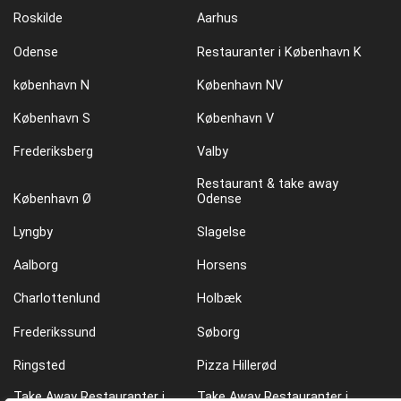
Roskilde
Aarhus
Odense
Restauranter i København K
københavn N
København NV
København S
København V
Frederiksberg
Valby
Restaurant & take away
København Ø
Odense
Lyngby
Slagelse
Aalborg
Horsens
Charlottenlund
Holbæk
Frederikssund
Søborg
Ringsted
Pizza Hillerød
Take Away Restauranter i
Take Away Restauranter i