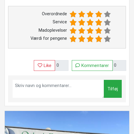
Overordnede
Service
Madoplevelser
Værdi for pengene
Like
Kommentarer
Tilføj