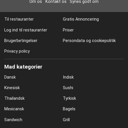
Om os
Kontakt os
Synes godt om
Til restauranter
Gratis Annoncering
Log ind til restauranter
Priser
Brugerbetingelser
Persondata og cookiepolitik
Privacy policy
Mad kategorier
Dansk
Indisk
Kinesisk
Sushi
Thailandsk
Tyrkisk
Mexicansk
Bagels
Sandwich
Grill