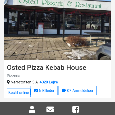
Osted Pizza Kebab House
Pizzeria
Nørretoften 5 A,
4320 Lejre
6 Billeder
87 Anmeldelser
Bestil online