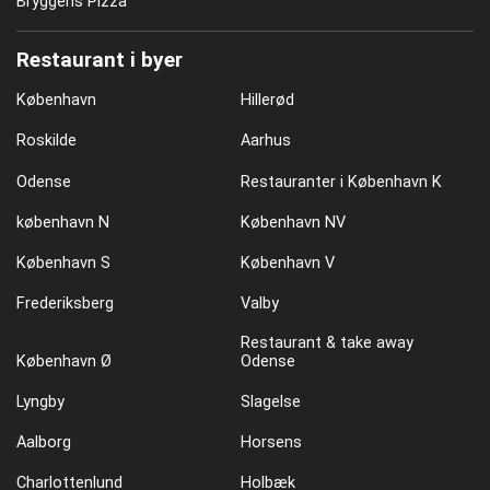
Bryggens Pizza
Restaurant i byer
København
Hillerød
Roskilde
Aarhus
Odense
Restauranter i København K
københavn N
København NV
København S
København V
Frederiksberg
Valby
Restaurant & take away
København Ø
Odense
Lyngby
Slagelse
Aalborg
Horsens
Charlottenlund
Holbæk