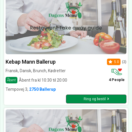
Kebap Mann Ballerup
5.0
(2)
Fransk, Dansk, Brunch, Kødretter
4 People
Åbent fra kl 10:30 til 20:00
Åbent
Tempovej 3,
2750 Ballerup
Ring og bestil