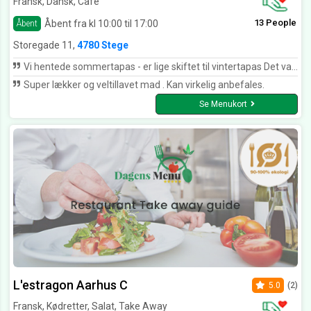
Fransk, Dansk, Cafe
13 People
Åbent fra kl 10:00 til 17:00
Åbent
Storegade 11,
4780 Stege
Vi hentede sommertapas - er lige skiftet til vintertapas Det var lækkert, nemt at have med at gøre og pakket, så det ikke blev blandet sammen. Det kan bestemt anbefales
Super lækker og veltillavet mad . Kan virkelig anbefales.
Se Menukort
L'estragon Aarhus C
5.0
(2)
Fransk, Kødretter, Salat, Take Away