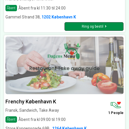
Åbent fra kl 11:30 til 24:00
Åbent
Gammel Strand 38,
1202 København K
Ring og bestil
Frenchy København K
Fransk, Sandwich, Take Away
1 People
Åbent fra kl 09:00 til 19:00
Åbent
Store Kongensgade 69B ,
1264 København K