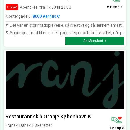
5 People
Åbent Fre. fra 17:30 til 23:00
Lukket
Klostergade 6,
8000 Aarhus C
Det var en stor madoplevelse, så kreativt og så lækkert anrettet, kan anbefale til dem der sætter pris på kvalitet.
Super god mad til en rimelig pris. Jeg er ofte lidt skuffet, når jeg har spist ude. Her fik jeg mad, som jeg ikke slev ville kunne lave lige så lækkert. Jeg kan kun anbefale.
Se Menukort
Restaurant skib Oranje København K
Fransk, Dansk, Fiskeretter
1 People