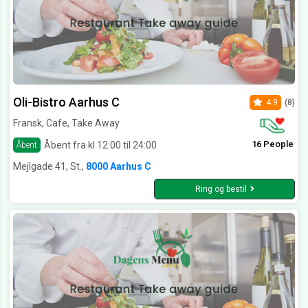
Oli-Bistro Aarhus C
4.9
(8)
Fransk, Cafe, Take Away
16 People
Åbent fra kl 12:00 til 24:00
Åbent
Mejlgade 41, St.,
8000 Aarhus C
Ring og bestil