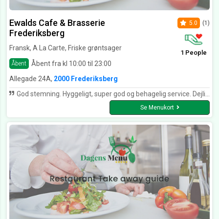
Ewalds Cafe & Brasserie
5.0
(1)
Frederiksberg
Fransk, A La Carte, Friske grøntsager
1 People
Åbent fra kl 10:00 til 23:00
Åbent
Allegade 24A,
2000 Frederiksberg
God stemning. Hyggeligt, super god og behagelig service. Dejlig madoplevelse til en fornuftig pris :0)
Se Menukort