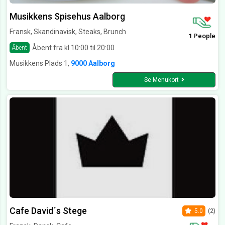
Musikkens Spisehus Aalborg
Fransk, Skandinavisk, Steaks, Brunch
1 People
Åbent fra kl 10:00 til 20:00
Åbent
Musikkens Plads 1,
9000 Aalborg
Se Menukort
Cafe David´s Stege
5.0
(2)