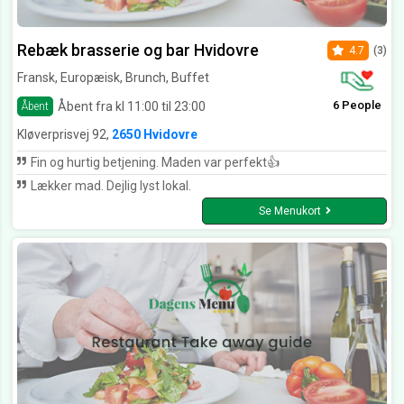
Rebæk brasserie og bar Hvidovre
4.7
(3)
Fransk, Europæisk, Brunch, Buffet
6 People
Åbent fra kl 11:00 til 23:00
Åbent
Kløverprisvej 92,
2650 Hvidovre
Fin og hurtig betjening. Maden var perfekt👍
Lækker mad. Dejlig lyst lokal.
Se Menukort